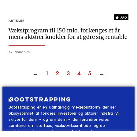
PRO
ARTIKLER
Vækstprogram til 150 mio. forlænges et år
mens aktører knokler for at gøre sig rentable
15. januar 2019
←
1
2
3
4
5
→
Bootstrapping er en uafhængig medieplatform, der ser
økosystemet af fonders, investorer og aktører indefra. Vi
skriver for dem – og om dem – der forandrer vores
samfund: om startups, vækstvirksomheder og de
højteknologiske innovationer, vi skal leve af.