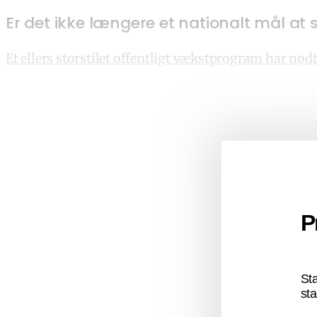
Er det ikke længere et nationalt mål a
Et ellers storstilet offentligt vækstprogram har nødt
P
St
sta