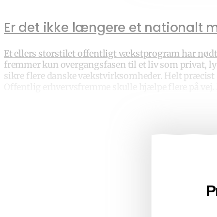
Er det ikke længere et nationalt
Et ellers storstilet offentligt vækstprogram har nødt
fremmer kun overgangsfasen til et liv som privat, lyd
sikre flere danske vækstvirksomheder. Helt præcist 
Offentlig erhvervsfremme skulle hjælpe flere på vej.
P