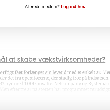
Allerede medlem?
Log ind her.
 mål at skabe vækstvirksomheder?
ørftigt fået forlænget sin levetid
med et enkelt år. Men
er det fra operatørerne, der stadig tror på indsatsen.
32 nye med 1.000 ansatte. Netcompany og Systematic er
 Men efter tre år på støtten har programmet nu udsigt