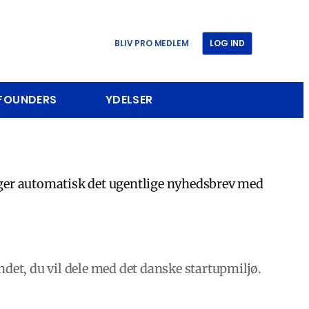
BLIV PRO MEDLEM
LOG IND
 FOUNDERS
YDELSER
ger automatisk det ugentlige nyhedsbrev med
det, du vil dele med det danske startupmiljø.