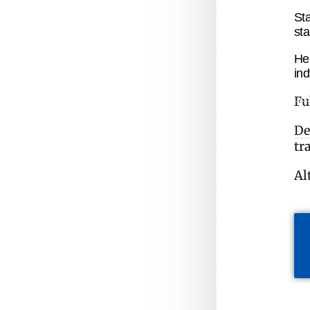
St
sta
He
ind
Fu
De
tr
Al