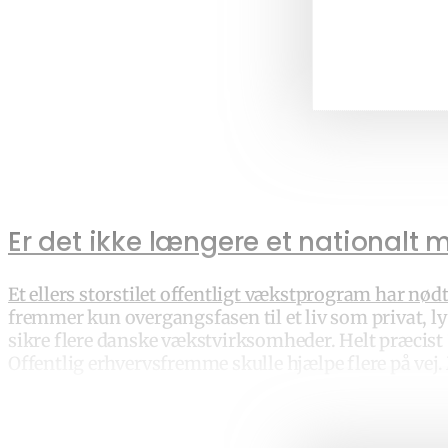
Er det ikke længere et nationalt
Et ellers storstilet offentligt vækstprogram har nødt
fremmer kun overgangsfasen til et liv som privat, lyd
sikre flere danske vækstvirksomheder. Helt præcist 
Offentlig erhvervsfremme skulle hjælpe flere på vej.