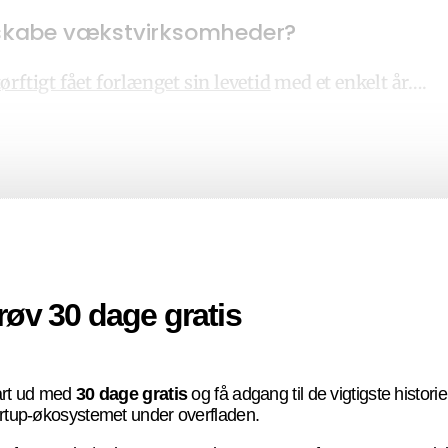
t skabe vækstvirksomheder?
ørftigt fået forlænget sin levetid
med et enkelt år….
røv 30 dage gratis
art ud med
30 dage gratis
og få adgang til de vigtigste historier
rtup-økosystemet under overfladen.