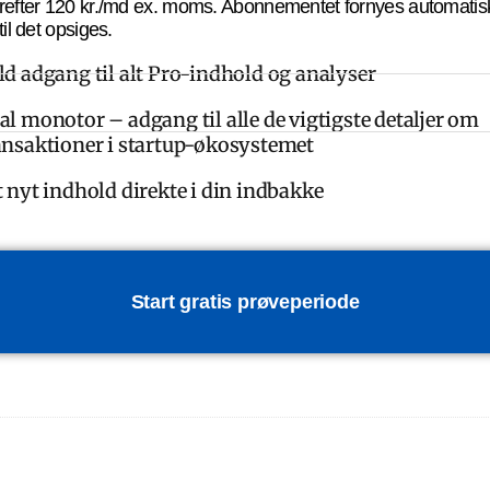
refter 120 kr./md ex. moms. Abonnementet fornyes automatis
til det opsiges.
ld adgang til alt Pro-indhold og analyser
al monotor – adgang til alle de vigtigste detaljer om
ansaktioner i startup-økosystemet
t nyt indhold direkte i din indbakke
Start gratis prøveperiode