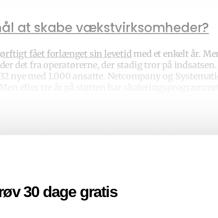
 mål at skabe vækstvirksomheder?
ørftigt fået forlænget sin levetid
med et enkelt år. Men
er det fra operatørerne, der stadig tror på indsatsen.
32 nye med 1.000 ansatte. Netcompany og Systematic er
 Men efter tre år på støtten har skaleringsprogrammet 
røv 30 dage gratis