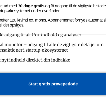
art ud med
30 dage gratis
og få adgang til de vigtigste historier
rtup-økosystemet under overfladen.
refter 120 kr./md ex. moms. Abonnementet fornyes automatis
til det opsiges.
ld adgang til alt Pro-indhold og analyser
al monotor – adgang til alle de vigtigste detaljer om
ansaktioner i startup-økosystemet
t nyt indhold direkte i din indbakke
Start gratis prøveperiode