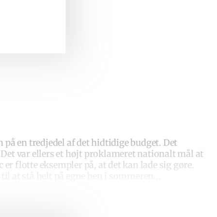
 på en tredjedel af det hidtidige budget. Det
 Det var ellers et højt proklameret nationalt mål at
 flotte eksempler på, at det kan lade sig gøre.
 til at stå helt på egne ben i sommeren…