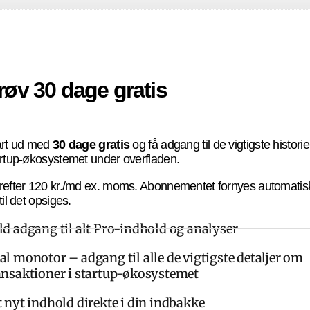
røv 30 dage gratis
art ud med
30 dage gratis
og få adgang til de vigtigste historier
rtup-økosystemet under overfladen.
refter 120 kr./md ex. moms. Abonnementet fornyes automatis
til det opsiges.
ld adgang til alt Pro-indhold og analyser
al monotor – adgang til alle de vigtigste detaljer om
ansaktioner i startup-økosystemet
t nyt indhold direkte i din indbakke