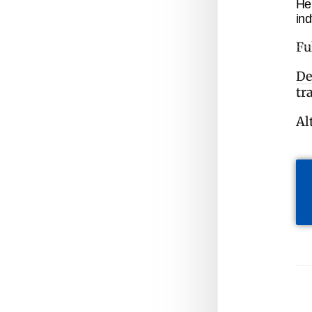
He
ind
Fu
De
tr
Al