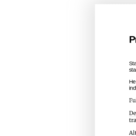
P
St
sta
He
ind
Fu
De
tr
Al