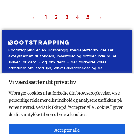
←
1
2
3
4
5
→
Bootstrapping er en uafhængig medieplatform, der ser
økosystemet af fonders, investorer og aktører indefra. Vi
skriver for dem – og om dem – der forandrer vores
samfund: om startups, vækstvirksomheder og de
højteknologiske innovationer, vi skal leve af.
Vi værdsætter dit privatliv
KATEGORIER
ANDET
Vi bruger cookies til at forbedre din browseroplevelse, vise
Økosystemet indefra
Køb abonnement
personlige reklamer eller indhold og analysere trafikken på
Startups
Ydelser
vores netsted. Ved at klikke på "Accepter Alle Cookies" giver
Investorer
Mest stillede spørgsmål
du dit samtykke til vores brug af cookies.
Podcast
Om Bootstrapping
Kort & Godt
Kontakt redaktionen
Nyhedsbrev
Accepter alle