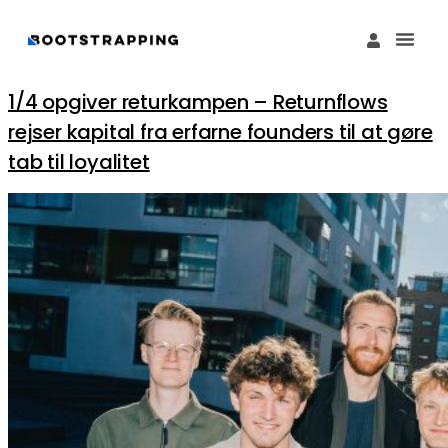
Køb M
Funding Guide 
Økosystemet I
1/4 opgiver returkampen – Returnflows
rejser kapital fra erfarne founders til at gøre
tab til loyalitet