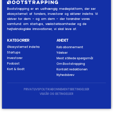
Bootstrapping er en uafhængig medieplatform, der ser
økosystemet af fonders, investorer og aktører indefra. Vi
skriver for dem – og om dem – der forandrer vores
samfund: om startups, vækstvirksomheder og de
højteknologiske innovationer, vi skal leve af.
KATEGORIER
ANDET
Økosystemet indefra
Køb abonnement
Startups
Ydelser
Investorer
Mest stillede spørgsmål
Podcast
Om Bootstrapping
Kort & Godt
Kontakt redaktionen
Nyhedsbrev
PRIVATLIVSPOLITIK
ABONNEMENTSBETINGELSER
VILKÅR OG BETINGELSER