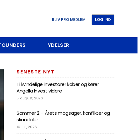
BLIV PRO MEDLEM
LOG IND
 FOUNDERS
YDELSER
SENESTE NYT
Ti kvindelige investorer køber og kører
Angella Invest videre
5. august, 2026
Sommer 2 – Årets møgsager, konflikter og
skandaler
10. juli, 2026