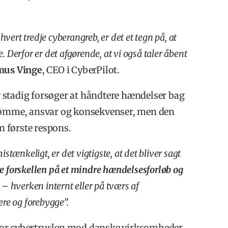
vert tredje cyberangreb, er det et tegn på, at
Derfor er det afgørende, at vi også taler åbent
mus
Vinge
, CEO i CyberPilot.
 stadig forsøger at håndtere hændelser bag
mdømme, ansvar og konsekvenser, men den
en første respons.
tænkeligt, er det vigtigste, at det bliver sagt
e forskellen på et mindre hændelsesforløb og
r – hverken internt eller på tværs af
ære og forebygge”.
vor cybertruslen mod danske virksomheder