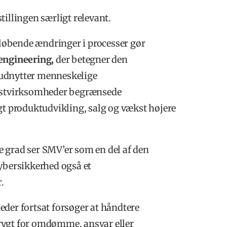
tillingen særligt relevant.
løbende ændringer i processer gør
 engineering,
der betegner den
 udnytter menneskelige
stvirksomheder begrænsede
gt produktudvikling, salg og vækst højere
 grad ser SMV’er som en del af den
cybersikkerhed også et
.
eder fortsat forsøger at håndtere
rygt for omdømme, ansvar eller