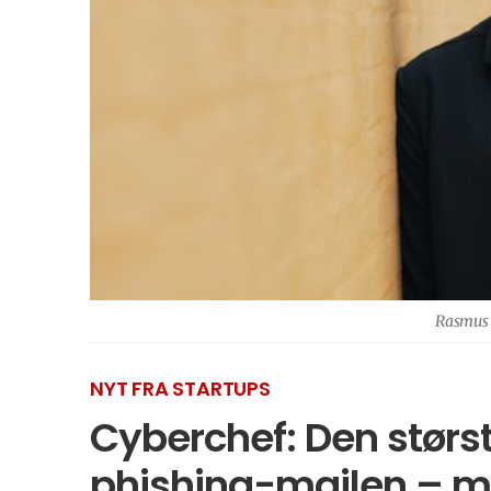
Rasmus 
NYT FRA STARTUPS
Cyberchef: Den størst
phishing-mailen – 