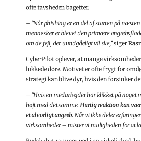
ofte tavsheden bagefter.
– “Når phishing er en del af starten på næsten h
mennesker er blevet den primære angrebsflade. 
om de fejl, der uundgåeligt vil ske,”
siger
Ras
CyberPilot oplever, at mange virksomheder
lukkede døre. Motivet er ofte frygt for o
strategi kan blive dyr, hvis den forsinker d
– “Hvis en medarbejder har klikket på noget mis
højt med det samme.
Hurtig reaktion kan vær
et alvorligt angreb
. Når vi ikke deler erfaringe
virksomheder – mister vi muligheden for at l
Budskabet rammer ned i en virkelighed, h