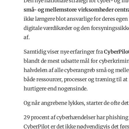
Den nye nationale strategi for cyber- og 
små- og mellemstore virksomheder centra
ikke længere blot ansvarlige for deres egen
digitale værdikæder og den forsyningssikk
af.
Samtidig viser nye erfaringer fra
CyberPilo
blandt de mest udsatte mål for cyberkrim
halvdelen af alle cyberangreb små og mel
både ressourcer, processer og træning til at 
hurtigere end nogensinde.
Og når angrebene lykkes, starter de ofte de
29 procent af cyberhændelser har phishing 
CyberPilot er det ikke nødvendigvis det førs