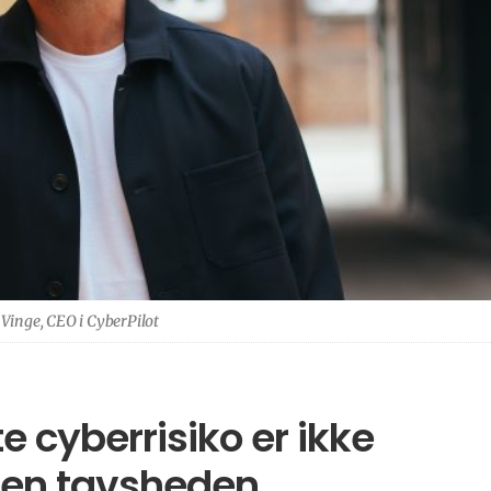
Vinge, CEO i CyberPilot
e cyberrisiko er ikke
men tavsheden