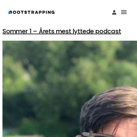
Køb M
Funding Guide 
Økosystemet I
Sommer 1 – Årets mest lyttede podcast