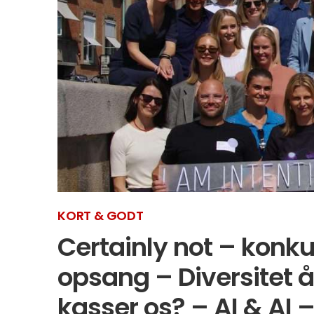
KORT & GODT
Certainly not – konku
opsang – Diversitet å
kasser os? – AI & AI 