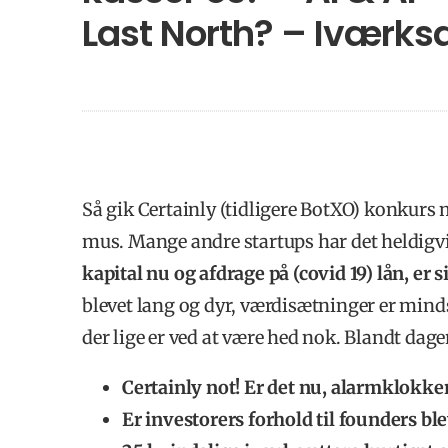
Last North? – Iværks
Så gik Certainly (tidligere BotXO) konkur
mus. Mange andre startups har det heldigv
kapital nu og afdrage på (covid 19) lån, er
blevet lang og dyr, værdisætninger er mindst
der lige er ved at være hed nok. Blandt dag
Certainly not! Er det nu, alarmklokke
Er investorers forhold til founders bl