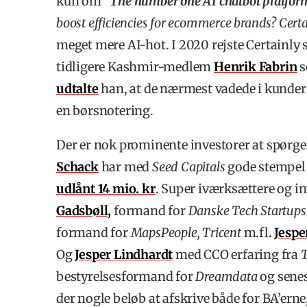
kun om ”
The number one AI chatbot platfor
boost efficiencies for ecommerce brands?
Certa
meget mere AI-hot. I 2020 rejste Certainly 
tidligere Kashmir-medlem
Henrik Fabrin
s
udtalte
han, at de nærmest vadede i kunder 
en børsnotering.
Der er nok prominente investorer at spørge
Schack
har med
Seed Capitals
gode stempel 
udlånt 14 mio. kr
. Super iværksættere og i
Gadsbøll,
formand for
Danske Tech Startups
formand for
MapsPeople, Tricent
m.fl
.
Jespe
Og
Jesper Lindhardt
med CCO erfaring fra
T
bestyrelsesformand for
Dreamdata
og sene
der nogle beløb at afskrive både for BA’erne,