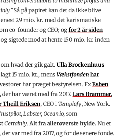
m
using conversations to maximize profits and
inly.”
Så på papiret kan det da ikke blive
senest 29 mio. kr. med det karismatiske
om co-founder og CEO; og
for 2 år siden
og sigtede mod at hente 150 mio. kr. inden
 om hvad der gik galt.
Ulla Brockenhuus
lagt 15 mio. kr., mens
Vækstfonden
har
nvestorer har præget bestyrelsen. Fx
Esben
, der har været med fra 2017.
Lars Brammer
,
r Theill Eriksen
, CEO i
Templafy
,
New York.
rustpilot, Labster, Ocean.io,
som
st
Certainly
.
Alt fra allerøverste hylde.
Nu er
 der var med fra 2017, og for de senere fonde.