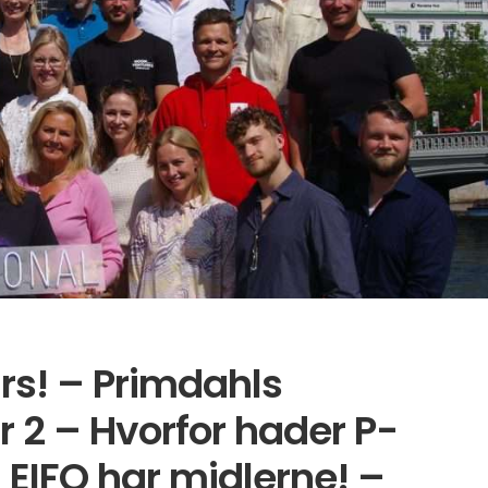
rs! – Primdahls
r 2 – Hvorfor hader P-
– EIFO har midlerne! –