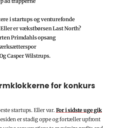
op ad trapperne
ere i startups og venturefonde
 Eller er vækstbørsen Last North?
rten Primdahls opsang
værksætterspor
 Og Casper Wilstrups.
larmklokkerne for konkurs
ørste startups. Eller var.
For i sidste uge gik
iden er stadig oppe og fortæller upfront