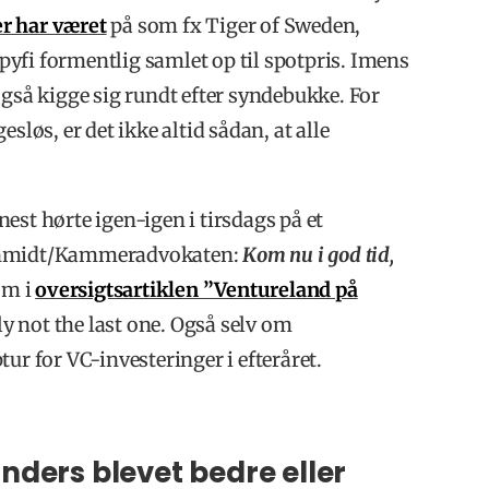
r har været
på som fx Tiger of Sweden,
yfi formentlig samlet op til spotpris. Imens
også kigge sig rundt efter syndebukke. For
sløs, er det ikke altid sådan, at alle
enest hørte igen-igen i tirsdags på et
hmidt/Kammeradvokaten:
Kom nu i god tid,
om i
oversigtsartiklen ”Ventureland på
nly not the last one. Også selv om
ur for VC-investeringer i efteråret.
ounders blevet bedre eller