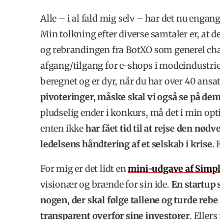
Alle – i al fald mig selv – har det nu engan
Min tolkning efter diverse samtaler er, at 
og rebrandingen fra BotXO som generel chat
afgang/tilgang for e-shops i modeindustrie
beregnet og er dyr, når du har over 40 ansa
pivoteringer, måske skal vi også se på dem
pludselig ender i konkurs, må det i min opt
enten ikke
har fået
tid til at rejse den nød
ledelsens håndtering af et selskab i krise.
For mig er det lidt en
mini-udgave af Simpl
visionær og brænde for sin ide.
En startup 
nogen, der skal følge tallene og turde rebe
transparent overfor sine investorer
. Eller