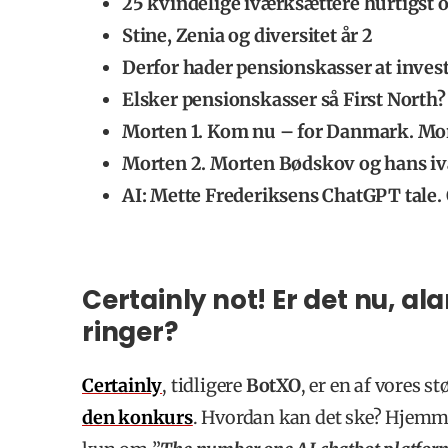
25 kvindelige iværksættere hurtigst 
Stine, Zenia og diversitet år 2
Derfor hader pensionskasser at invest
Elsker pensionskasser så First North?
Morten 1. Kom nu – for Danmark. Mo
Morten 2. Morten Bødskov og hans i
AI: Mette Frederiksens ChatGPT tale.
Certainly not! Er det nu, a
ringer?
Certainly
, tidligere
BotXO
, er en af vores st
den konkurs
. Hvordan kan det ske?
Hjemmes