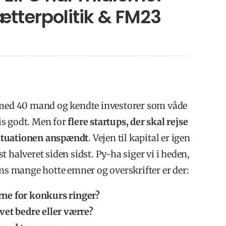
ætterpolitik & FM23
s med 40 mand og kendte investorer som våde
is godt. Men for
flere startups, der skal rejse
 situationen anspændt
. Vejen til kapital er igen
 halveret siden sidst. Py-ha siger vi i heden,
ens mange hotte emner og overskrifter er der:
rne for konkurs ringer?
evet bedre eller værre?