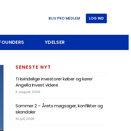
BLIV PRO MEDLEM
LOG IND
 FOUNDERS
YDELSER
SENESTE NYT
Ti kvindelige investorer køber og kører
Angella Invest videre
5. august, 2026
Sommer 2 – Årets møgsager, konflikter og
skandaler
10. juli, 2026