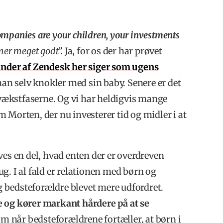
ompanies are your children, your investments
mer meget godt”.
Ja, for os der har prøvet
under af Zendesk her siger som ugens
man selv knokler med sin baby. Senere er det
e vækstfaserne. Og vi har heldigvis mange
 Morten, der nu investerer tid og midler i at
ves en del, hvad enten der er overdreven
 I al fald er relationen med børn og
 bedsteforældre blevet mere udfordret.
e og kører markant hårdere på at se
som når bedsteforældrene fortæller, at børn i