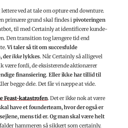
g lettere ved at tale om opture end downture.
den primære grund skal findes i
pivoteringen
bot, til med Certainly at identificere kunde-
n. Den transition tog længere tid end
tte.
Vi taler så tit om succesfulde
, der
ikke
lykkes
. Når Certainly så alligevel
ik være fordi, de eksisterende aktionærer
vendige finansiering
.
Eller ikke har tillid til
Eller begge dele. Det får vi næppe at vide.
e Feast-katastrofen
. Det er ikke nok at være
skal have et founderteam, hvor der også er
 sejlene, mens tid er. Og man skal være helt
s falder hammeren så sikkert som certainly.