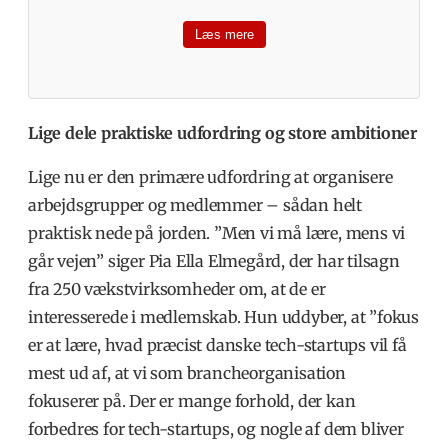
Esben Gadsbøll / Whiteaway,
Læs mere
TechBBQ, DanBan
Heini Zahcariason / Vivino
Lige dele praktiske udfordring og store ambitioner
Klaus Nyengaard / TechBBQ,
LetsBuild, NordicMakers
Lige nu er den primære udfordring at organisere
arbejdsgrupper og medlemmer – sådan helt
Simon Sylvest / Founders
praktisk nede på jorden. ”Men vi må lære, mens vi
Mette Lykke / Endomondo, Too Good
går vejen” siger Pia Ella Elmegård, der har tilsagn
To Go
fra 250 vækstvirksomheder om, at de er
interesserede i medlemskab. Hun uddyber, at ”
fokus
Ulrik Bo Larsen / Falcon
er at lære, hvad præcist danske tech-startups vil få
Peter Muhlman / Trustpilot
mest ud af, at vi som brancheorganisation
fokuserer på. Der er mange forhold, der kan
Eske Gunge / Actimo
forbedres for tech-startups, og nogle af dem bliver