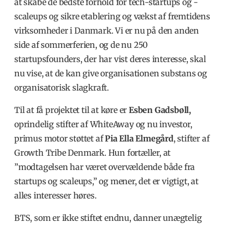
at skabe de bedste forhold for tech-startups og -
scaleups og sikre etablering og vækst af fremtidens
virksomheder i Danmark.
Vi er nu på den anden
side af sommerferien, og de nu 250
startupsfounders, der har vist deres interesse, skal
nu vise, at de kan give organisationen substans og
organisatorisk slagkraft.
Til at få projektet til at køre er
Esben Gadsbøll,
oprindelig stifter af WhiteAway og nu investor,
primus motor støttet af
Pia Ella Elmegård
, stifter af
Growth Tribe Denmark. Hun fortæller, at
”modtagelsen har været overvældende både fra
startups og scaleups,” og mener, det er vigtigt, at
alles interesser høres.
BTS
, som er ikke stiftet endnu, danner unægtelig