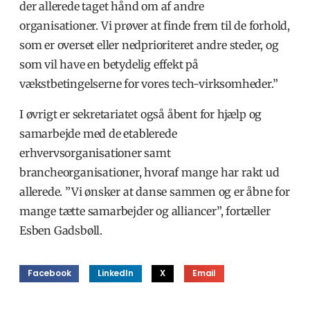
Gregers Kronborg / DVCA,
der allerede taget hånd om af andre
RuleBreaker Ventures
organisationer. Vi prøver at finde frem til de forhold,
som er overset eller nedprioriteret andre steder, og
Pia Ella Elmegård / TechBBQ, Growth
som vil have en betydelig effekt på
Tribe Denmark
vækstbetingelserne for vores tech-virksomheder.”
Kaare Bech-Fischer / Maguru
I øvrigt er sekretariatet også åbent for hjælp og
Jesper Højberg / Advice, DanBan
samarbejde med de etablerede
erhvervsorganisationer samt
Camilla Ley Valentin / Queue-it
brancheorganisationer, hvoraf mange har rakt ud
Tommy Andersen / ByFounders
allerede. ”Vi ønsker at danse sammen og er åbne for
mange tætte samarbejder og alliancer”, fortæller
Stine Schultz / LearningBank
Esben Gadsbøll.
Jeppe Rindom / PLEO
Facebook
LinkedIn
X
Email
Zenia W. Francker / Creators
Community