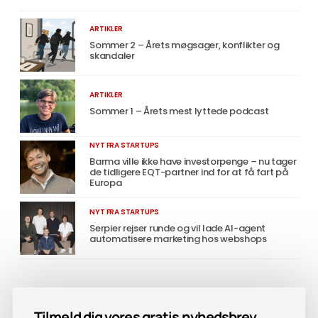
Martin von Haller / TwoBirds,
ARTIKLER
CPHFTW
Sommer 2 – Årets møgsager, konflikter og
skandaler
David Helgason / Unity
ARTIKLER
Jasenko Hadzic / Tame
Sommer 1 – Årets mest lyttede podcast
Anders Laustsen / Famly
NYT FRA STARTUPS
Martin Bjergegaard / Rainmaking
Barma ville ikke have investorpenge – nu tager
de tidligere EQT-partner ind for at få fart på
Europa
Tine Thygesen / The Creators
Community
NYT FRA STARTUPS
Serpier rejser runde og vil lade AI-agent
automatisere marketing hos webshops
Lars Thinggaard / Milestone Systems
Morten Krarup Kristensen / Proper
Jakob Frier Lindmark / Techsavvy
Tilmeld dig vores gratis nyhedsbrev