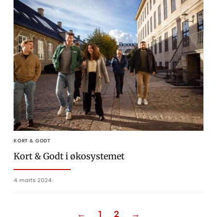
KORT & GODT
Kort & Godt i økosystemet
4. marts 2024
←
1
2
→