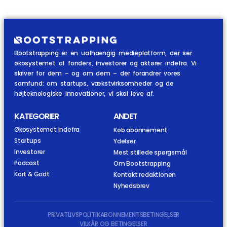
Bootstrapping er en uafhængig medieplatform, der ser
økosystemet af fonders, investorer og aktører indefra. Vi
skriver for dem – og om dem – der forandrer vores
samfund: om startups, vækstvirksomheder og de
højteknologiske innovationer, vi skal leve af.
KATEGORIER
ANDET
Økosystemet indefra
Køb abonnement
Startups
Ydelser
Investorer
Mest stillede spørgsmål
Podcast
Om Bootstrapping
Kort & Godt
Kontakt redaktionen
Nyhedsbrev
PRIVATLIVSPOLITIK
ABONNEMENTSBETINGELSER
VILKÅR OG BETINGELSER