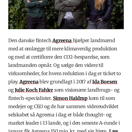
Den danske fintech
Agreena
hjælper landmænd
med at omlægge til mere klimavenlig produktion
og med at certificere den CO2-besparelse, som
landmanden opnår. Og sælge den videre til
virksomheder, for hvem reduktion i dag er ticket to
play.
Agreena
blev grundlagt i 2017 af
Ida Boesen
og
Julie Koch Fahler
som visionære landbrugs- og
fintech-specialister.
Simon Haldrup
kom til som
medejer og CEO og de har sammen videreudviklet
selskabet så
Agreena i dag er både thought- og
market leader i 13 lande, og i den seneste A-runde i
januar fik Agreena 150 mio. kr. med sig hjem.
Læs