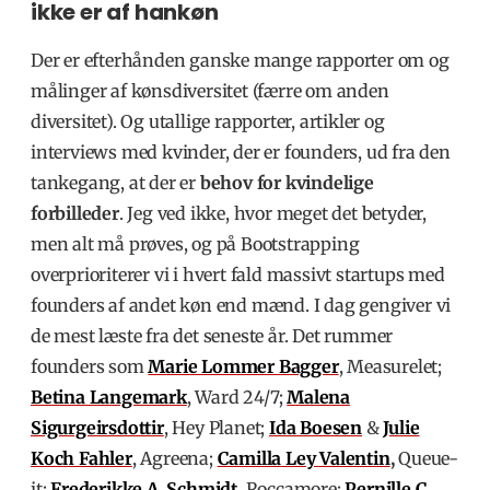
ikke er af hankøn
Der er efterhånden ganske mange rapporter om og
målinger af kønsdiversitet (færre om anden
diversitet). Og utallige rapporter, artikler og
interviews med kvinder, der er founders, ud fra den
tankegang, at der er
behov for kvindelige
forbilleder
. Jeg ved ikke, hvor meget det betyder,
men alt må prøves, og på Bootstrapping
overprioriterer vi i hvert fald massivt startups med
founders af andet køn end mænd. I dag gengiver vi
de mest læste fra det seneste år. Det rummer
founders som
Marie Lommer Bagger
, Measurelet;
Betina Langemark
, Ward 24/7;
Malena
Sigurgeirsdottir
, Hey Planet;
Ida Boesen
&
Julie
Koch Fahler
, Agreena;
Camilla
Ley Valentin
,
Queue-
it;
Frederikke A. Schmidt
, Roccamore;
Pernille C.