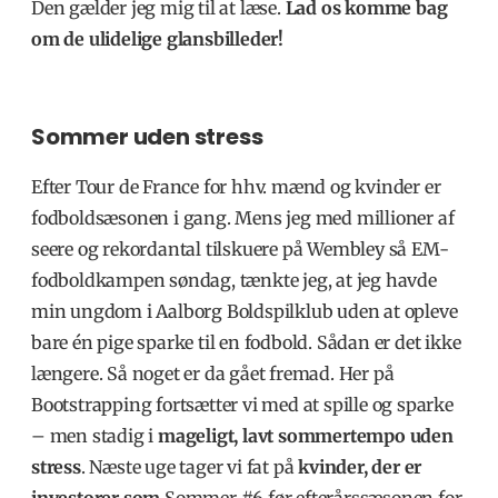
Den gælder jeg mig til at læse.
Lad os komme bag
om de ulidelige glansbilleder!
Sommer uden stress
Efter Tour de France for hhv. mænd og kvinder er
fodboldsæsonen i gang.
Mens jeg med millioner af
seere og rekordantal tilskuere på Wembley så EM-
fodboldkampen søndag, tænkte jeg, at jeg havde
min ungdom i Aalborg Boldspilklub uden at opleve
bare én pige sparke til en fodbold. Sådan er det ikke
længere. Så noget er da gået fremad. Her på
Bootstrapping fortsætter vi med at spille og sparke
– men stadig i
mageligt, lavt sommertempo uden
stress
. Næste uge tager vi fat på
kvinder, der er
investorer som
Sommer #6 før efterårssæsonen for