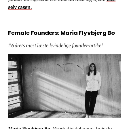
selv casen.
Female Founders: Maria Flyvbjerg Bo
#6 årets mest læste kvindelige founder-artikel
Maria Flyvbjerg Bo
.
Mærk dig det navn, hvis du