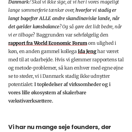
Danmark
? Skal vi ikke sige, at vi her i vores mageligt
lange sommerferie tænker over,
hvorfor vi stadig er
langt bagefter ALLE andre skandinaviske lande, når
det gælder kønsbalance
? Og så gøre det lidt bedre, når
vi er tilbage
? Baggrunden var selvfølgelig den
rapport fra World Economic Forum
om ulighed i
køn, en anden gammel kollega
Ida Jeng
har været
med til at udarbejde. Hvis vi glemmer rapportens tal
og metode-problemer, så kan enhver med egne øjne
se to steder, vi i Danmark stadig ikke udnytter
potentialet:
I topledelser af virksomheder og i
vores lille økosystem af skalerbare
vækstiværksættere.
Vi har nu mange seje founders, der