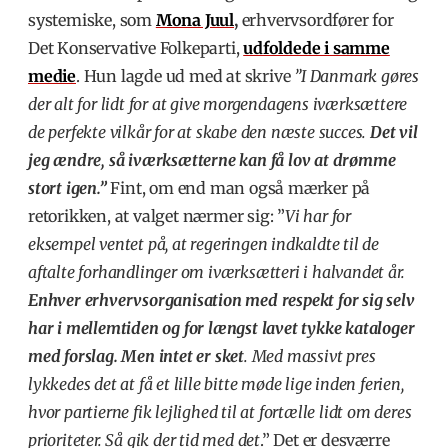
systemiske, som
Mona Juul
,
erhvervsordfører for
Det Konservative Folkeparti,
udfoldede i samme
medie
. Hun lagde ud med at skrive
”I Danmark
gøres
der alt for lidt for at give morgendagens iværksættere
de perfekte vilkår for at skabe den næste succes.
Det vil
jeg ændre, så iværksætterne kan få lov at drømme
stort igen.”
Fint, om end man også mærker på
retorikken, at valget nærmer sig: ”
Vi har for
eksempel ventet på, at regeringen indkaldte til de
aftalte forhandlinger om iværksætteri i halvandet år.
Enhver erhvervsorganisation med respekt for sig selv
har i mellemtiden og for længst lavet tykke kataloger
med forslag. Men intet er sket
. Med massivt pres
lykkedes det at få et lille bitte møde lige inden ferien,
hvor partierne fik lejlighed til at fortælle lidt om deres
prioriteter. Så gik der tid med det
.” Det er desværre