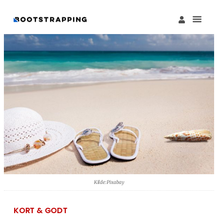
Køb M
Funding Guide 
Økosystemet I
Kilde: Pixabay
KORT & GODT