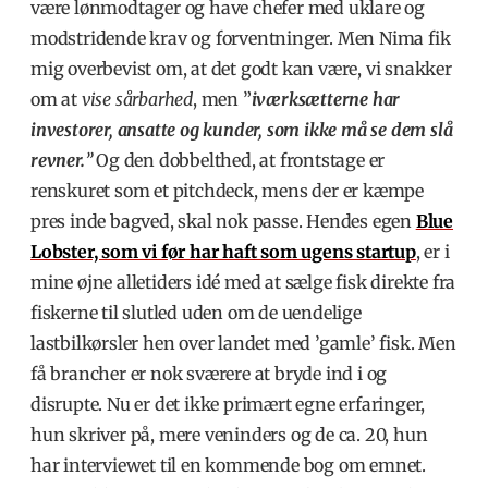
være lønmodtager og have chefer med uklare og
modstridende krav og forventninger. Men Nima fik
mig overbevist om, at det godt kan være, vi snakker
om at
vise sårbarhed
, men ”
iværksætterne har
investorer, ansatte og kunder, som ikke må se dem slå
revner.
”
Og den dobbelthed, at frontstage er
renskuret som et pitchdeck, mens der er kæmpe
pres inde bagved, skal nok passe. Hendes egen
Blue
Lobster, som vi før har haft som ugens startup
, er i
mine øjne alletiders idé med at sælge fisk direkte fra
fiskerne til slutled uden om de uendelige
lastbilkørsler hen over landet med ’gamle’ fisk. Men
få brancher er nok sværere at bryde ind i og
disrupte. Nu er det ikke primært egne erfaringer,
hun skriver på, mere veninders og de ca. 20, hun
har interviewet til en kommende bog om emnet.