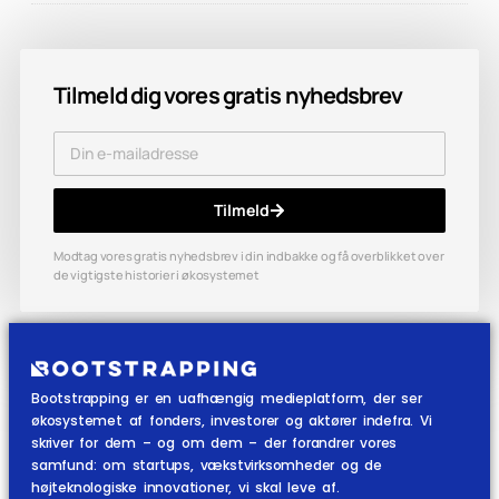
Tilmeld dig vores gratis nyhedsbrev
Tilmeld
Modtag vores gratis nyhedsbrev i din indbakke og få overblikket over
de vigtigste historier i økosystemet
Bootstrapping er en uafhængig medieplatform, der ser
økosystemet af fonders, investorer og aktører indefra. Vi
skriver for dem – og om dem – der forandrer vores
samfund: om startups, vækstvirksomheder og de
højteknologiske innovationer, vi skal leve af.