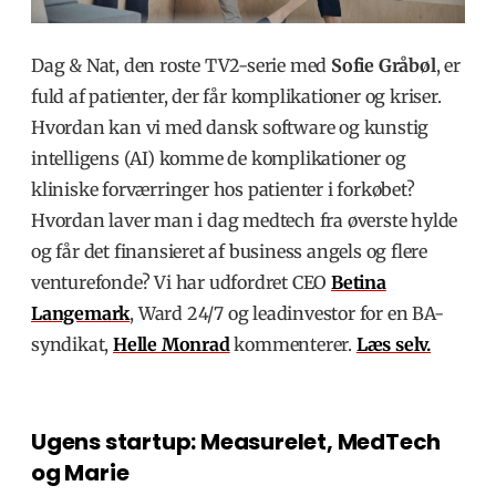
Dag & Nat, den roste TV2-serie med
Sofie Gråbø
l
, er
fuld af patienter, der får komplikationer og kriser.
Hvordan kan vi med dansk software og kunstig
intelligens (AI) komme de komplikationer og
kliniske forværringer hos patienter i forkøbet?
Hvordan laver man i dag medtech fra øverste hylde
og får det finansieret af business angels og flere
venturefonde? Vi har udfordret CEO
Betina
Langemark
, Ward 24/7 og leadinvestor for en BA-
syndikat,
Helle Monrad
kommenterer.
Læs selv.
Ugens startup: Measurelet, MedTech
og Marie