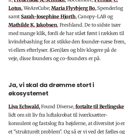
Lotus
,
WeAreCube;
Maria Flyvbjerg Bo
,
Spenderlog
samt
Sarah-Josephine Hjorth
, Canopy-LAB og
Mathilde K. Jakobsen
, Freshland. De to sidste især
med mange klik, fordi de har stået først i rækken til
kvindebashing for at stikke den founder-næse frem,
vi ellers efterlyser. (Gen)læs og bliv klogere på de
veje, disse founders og co-founders er på.
Ja, vi skal da drømme stort i
økosystemet
Liva Echwald
,
Found Diverse,
fortalte til Berlingske
lidt om sit liv fra luftakrobat til iværksætter-
konsulent og fastslog fra højderne, at diversitet jo er
et ”strukturelt problem”. Og så er vi ved det fælles og