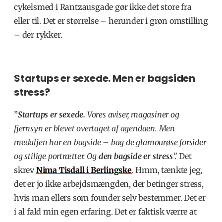
cykelsmed i Rantzausgade gør ikke det store fra
eller til. Det er størrelse – herunder i grøn omstilling
– der rykker.
Startups er sexede. Men er bagsiden
stress?
”
Startups er sexede.
Vores aviser, magasiner og
fjernsyn er blevet overtaget af agendaen. Men
medaljen har en bagside – bag de glamourøse forsider
og stilige portrætter. Og
den bagside er stress
”.
Det
skrev
Nima Tisdall
i Berlingske
. Hmm, tænkte jeg,
det er jo ikke arbejdsmængden, der betinger stress,
hvis man ellers som founder selv bestemmer. Det er
i al fald min egen erfaring. Det er faktisk værre at