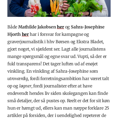
Både
Mathilde Jakobsen
her
og
Sahra-Josephine
Hjorth
her
har i forsvar for kampagne og
graverjournalistik i hhv Børsen og Ekstra Bladet,
gjort noget, vi sjældent ser. Lagt alle journalistens
mange spørgsmål og egne svar ud. Vupti, så der er
fuld transparens! Det tager luften ud af enøjet
vinkling. En vinkling af Sahra-Josephine som
utroværdig
, fordi forretningsambition har været talt
op og
løgner
, fordi journalister efter at have
endevendt hendes liv siden skolegangen kan finde
små detaljer, der så pustes op. Reelt er det for sit køn
hun er hængt ud, ellers kan man næppe forklare 25
artikler på forsiden, der i uendelighed repeterer de