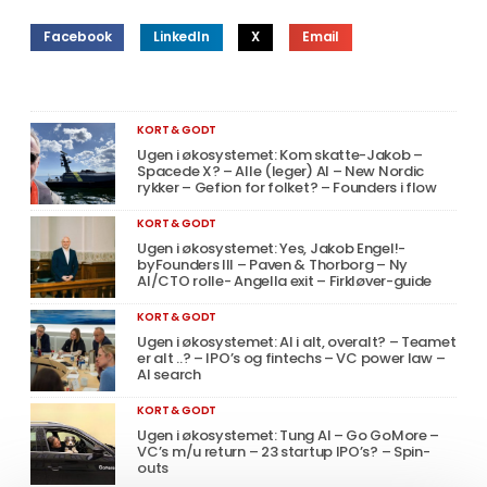
Facebook
LinkedIn
X
Email
KORT & GODT
Ugen i økosystemet: Kom skatte-Jakob –
Spacede X? – Alle (leger) AI – New Nordic
rykker – Gefion for folket? – Founders i flow
KORT & GODT
Ugen i økosystemet: Yes, Jakob Engel!-
byFounders III – Paven & Thorborg – Ny
AI/CTO rolle- Angella exit – Firkløver-guide
KORT & GODT
Ugen i økosystemet: AI i alt, overalt? – Teamet
er alt ..? – IPO’s og fintechs – VC power law –
AI search
KORT & GODT
Ugen i økosystemet: Tung AI – Go GoMore –
VC’s m/u return – 23 startup IPO’s? – Spin-
outs