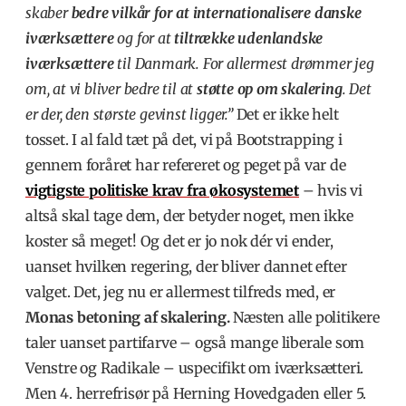
skaber
bedre vilkår for at internationalisere danske
iværksættere
og for at
tiltrække udenlandske
iværksættere
til Danmark. For allermest drømmer jeg
om, at vi bliver bedre til at
støtte op om skalering
. Det
er der, den største gevinst ligger.”
Det er ikke helt
tosset. I al fald tæt på det, vi på Bootstrapping i
gennem foråret har refereret og peget på var de
vigtigste politiske krav fra økosystemet
– hvis vi
altså skal tage dem, der betyder noget, men ikke
koster så meget! Og det er jo nok dér vi ender,
uanset hvilken regering, der bliver dannet efter
valget. Det, jeg nu er allermest tilfreds med, er
Monas betoning af skalering.
Næsten alle politikere
taler uanset partifarve – også mange liberale som
Venstre og Radikale – uspecifikt om iværksætteri.
Men 4. herrefrisør på Herning Hovedgaden eller 5.