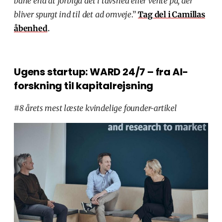
bane end at forbigå det i tavshed eller vente på, der
bliver spurgt ind til det ad omveje
.”
Tag del i Camillas
åbenhed
.
Ugens startup: WARD 24/7 – fra AI-
forskning til kapitalrejsning
#8 årets mest læste kvindelige founder-artikel