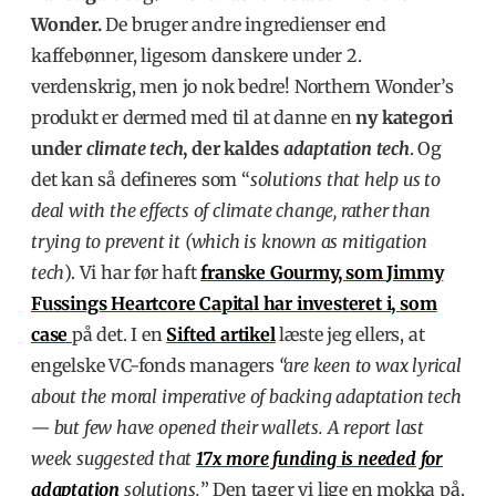
Wonder.
De bruger andre ingredienser end
kaffebønner, ligesom danskere under 2.
verdenskrig, men jo nok bedre! Northern Wonder’s
produkt er dermed med til at danne en
ny kategori
under
climate tech
, der kaldes
adaptation tech
. Og
det kan så defineres som “
solutions that help us to
deal with the effects of climate change, rather than
trying to prevent it (which is known as mitigation
tech
). Vi har før haft
franske
Gourmy,
som
Jimmy
Fussings
Heartcore Capital har investeret i, som
case
på det. I en
Sifted artikel
læste jeg ellers, at
engelske VC-fonds managers
“are keen to wax lyrical
about the moral imperative of backing adaptation tech
— but few have opened their wallets. A report last
week suggested that
17x more funding is needed for
adaptation
solutions.
” Den tager vi lige en mokka på.