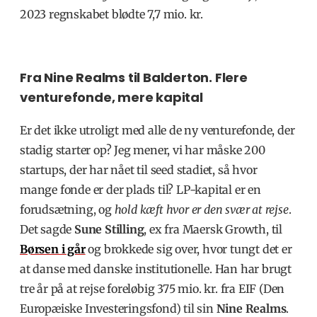
2023 regnskabet blødte 7,7 mio. kr.
Fra Nine Realms til Balderton. Flere
venturefonde, mere kapital
Er det ikke utroligt med alle de ny venturefonde, der
stadig starter op? Jeg mener, vi har måske 200
startups, der har nået til seed stadiet, så hvor
mange fonde er der plads til? LP-kapital er en
forudsætning, og
hold kæft hvor er den svær at rejse
.
Det sagde
Sune Stilling
, ex fra Maersk Growth, til
Børsen i går
og brokkede sig over, hvor tungt det er
at danse med danske institutionelle. Han har brugt
tre år på at rejse foreløbig 375 mio. kr. fra EIF (Den
Europæiske Investeringsfond) til sin
Nine Realms
.