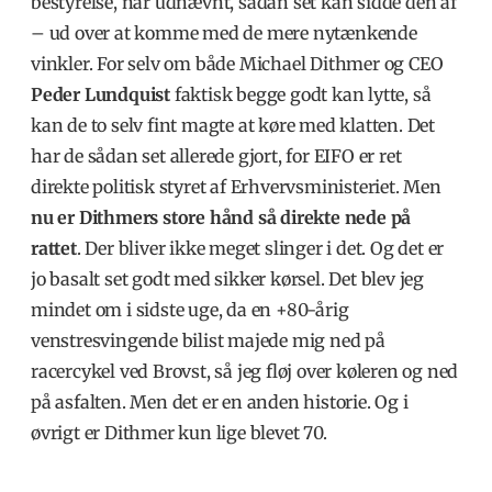
bestyrelse, når udnævnt, sådan set kan sidde den af
– ud over at komme med de mere nytænkende
vinkler. For selv om både Michael Dithmer og CEO
Peder Lundquist
faktisk begge godt kan lytte, så
kan de to selv fint magte at køre med klatten. Det
har de sådan set allerede gjort, for EIFO er ret
direkte politisk styret af Erhvervsministeriet. Men
nu er Dithmers store hånd så direkte nede på
rattet
. Der bliver ikke meget slinger i det. Og det er
jo basalt set godt med sikker kørsel. Det blev jeg
mindet om i sidste uge, da en +80-årig
venstresvingende bilist majede mig ned på
racercykel ved Brovst, så jeg fløj over køleren og ned
på asfalten. Men det er en anden historie. Og i
øvrigt er Dithmer kun lige blevet 70.