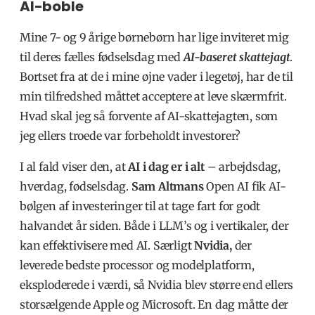
AI-boble
Mine 7- og 9 årige børnebørn har lige inviteret mig
til deres fælles fødselsdag med
AI-baseret skattejagt
.
Bortset fra at de i mine øjne vader i legetøj, har de til
min tilfredshed måttet acceptere at leve skærmfrit.
Hvad skal jeg så forvente af AI-skattejagten, som
jeg ellers troede var forbeholdt investorer?
I al fald viser den, at
AI i dag er i alt
– arbejdsdag,
hverdag, fødselsdag.
Sam Altmans
Open AI fik AI-
bølgen af investeringer til at tage fart for godt
halvandet år siden. Både i LLM’s og i vertikaler, der
kan effektivisere med AI. Særligt
Nvidia,
der
leverede bedste processor og modelplatform,
eksploderede i værdi, så Nvidia blev større end ellers
storsælgende Apple og Microsoft. En dag måtte der