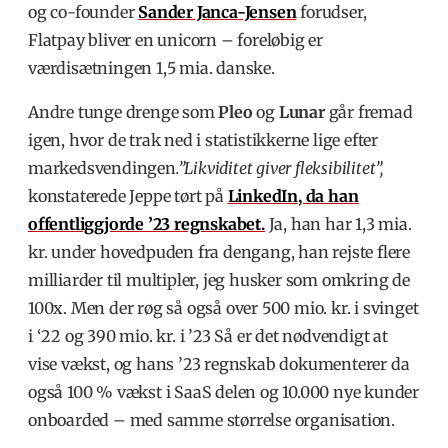
og co-founder
Sander Janca-Jensen
forudser,
Flatpay bliver en unicorn – foreløbig er
værdisætningen 1,5 mia. danske.
Andre tunge drenge som
Pleo
og
Lunar
går fremad
igen, hvor de trak ned i statistikkerne lige efter
markedsvendingen
.”Likviditet giver fleksibilitet”,
konstaterede Jeppe tørt på
LinkedIn, da han
offentliggjorde ’23 regnskabet.
Ja, han har 1,3 mia.
kr. under hovedpuden fra dengang, han rejste flere
milliarder til multipler, jeg husker som omkring de
100x. Men der røg så også over 500 mio. kr. i svinget
i ‘22 og 390 mio. kr. i ’23 Så er det nødvendigt at
vise vækst, og hans ’23 regnskab dokumenterer da
også 100 % vækst i SaaS delen og 10.000 nye kunder
onboarded – med samme størrelse organisation.