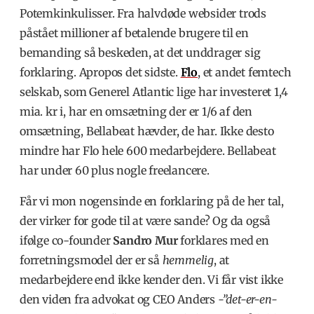
Potemkinkulisser. Fra halvdøde websider trods
påstået millioner af betalende brugere til en
bemanding så beskeden, at det unddrager sig
forklaring. Apropos det sidste.
Flo
, et andet femtech
selskab, som Generel Atlantic lige har investeret 1,4
mia. kr i, har en omsætning der er 1/6 af den
omsætning, Bellabeat hævder, de har. Ikke desto
mindre har Flo hele 600 medarbejdere. Bellabeat
har under 60 plus nogle freelancere.
Får vi mon nogensinde en forklaring på de her tal,
der virker for gode til at være sande? Og da også
ifølge co-founder
Sandro Mur
forklares med en
forretningsmodel der er så
hemmelig
, at
medarbejdere end ikke kender den. Vi får vist ikke
den viden fra advokat og CEO Anders
-”det-er-en-