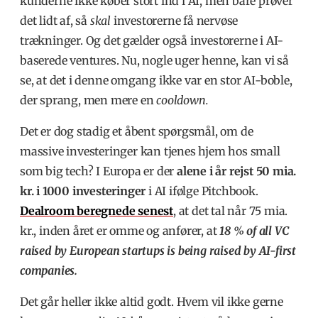
kunderne ikke køber stort ind i AI, men bare prøver
det lidt af, så
skal
investorerne få nervøse
trækninger. Og det gælder også investorerne i AI-
baserede ventures. Nu, nogle uger henne, kan vi så
se, at det i denne omgang ikke var en stor AI-boble,
der sprang, men mere en
cooldown.
Det er dog stadig et åbent spørgsmål, om de
massive investeringer kan tjenes hjem hos small
som big tech?
I Europa er der
alene i år rejst 50 mia.
kr. i 1000 investeringer
i AI ifølge Pitchbook.
Dealroom beregnede senest
, at det tal når 75 mia.
kr., inden året er omme og anfører, at
18 % of all VC
raised by European startups is being raised by AI-first
companies.
Det går heller ikke altid godt. Hvem vil ikke gerne