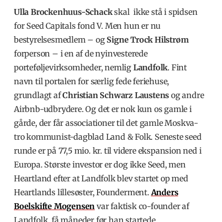
Ulla Brockenhuus-Schack
skal ikke stå i spidsen
for Seed Capitals fond V. Men hun er nu
bestyrelsesmedlem – og
Signe Trock Hilstrøm
forperson – i en af de nyinvesterede
porteføljevirksomheder, nemlig
Landfolk
. Fint
navn til portalen for særlig fede feriehuse,
grundlagt af
Christian Schwarz Laustens
og andre
Airbnb-udbrydere. Og det er nok kun os gamle i
gårde, der får associationer til det gamle Moskva-
tro kommunist-dagblad Land & Folk. Seneste seed
runde er på 77,5 mio. kr. til videre ekspansion ned i
Europa. Største investor er dog ikke Seed, men
Heartland efter at Landfolk blev startet op med
Heartlands lillesøster, Founderment.
Anders
Boelskifte Mogensen
var faktisk co-founder af
Landfolk, få måneder før han startede