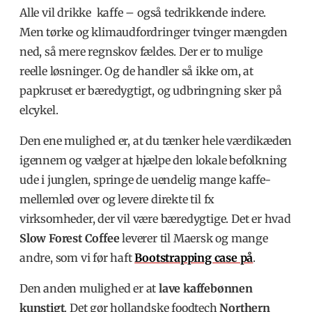
Alle vil drikke kaffe – også tedrikkende indere.
Men tørke og klimaudfordringer tvinger mængden
ned, så mere regnskov fældes. Der er to mulige
reelle løsninger. Og de handler så ikke om, at
papkruset er bæredygtigt, og udbringning sker på
elcykel.
Den ene mulighed er, at du tænker hele værdikæden
igennem og vælger at hjælpe den lokale befolkning
ude i junglen, springe de uendelig mange kaffe-
mellemled over og levere direkte til fx
virksomheder, der vil være bæredygtige. Det er hvad
Slow Forest Coffee
leverer til Maersk og mange
andre, som vi før haft
Bootstrapping case på
.
Den anden mulighed er at
lave kaffebønnen
kunstigt
. Det gør hollandske foodtech
Northern