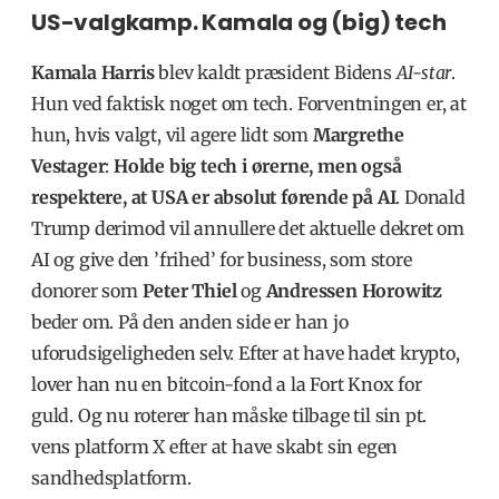
US-valgkamp. Kamala og (big) tech
Kamala Harris
blev kaldt præsident Bidens
AI-star
.
Hun ved faktisk noget om tech. Forventningen er, at
hun, hvis valgt, vil agere lidt som
Margrethe
Vestager
:
Holde big tech i ørerne, men også
respektere, at USA er absolut førende på AI
. Donald
Trump derimod vil annullere det aktuelle dekret om
AI og give den ’frihed’ for business, som store
donorer som
Peter Thiel
og
Andressen Horowitz
beder om. På den anden side er han jo
uforudsigeligheden selv. Efter at have hadet krypto,
lover han nu en bitcoin-fond a la Fort Knox for
guld. Og nu roterer han måske tilbage til sin pt.
vens platform X efter at have skabt sin egen
sandhedsplatform.