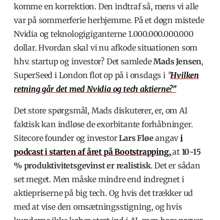
komme en korrektion. Den indtraf så, mens vi alle
var på sommerferie herhjemme. På et døgn mistede
Nvidia og teknologigiganterne
1.000.000.000.000
dollar.
Hvordan skal vi nu afkode situationen som
hhv. startup og investor? Det samlede
Mads Jensen
,
SuperSeed i London flot op på i onsdags i
”
Hvilken
retning går det med Nvidia og tech aktierne?”
Det store spørgsmål, Mads diskuterer, er, om AI
faktisk kan indløse de exorbitante forhåbninger.
Sitecore founder og investor
Lars Fløe
angav
i
podcast i starten af året på Bootstrapping,
at
10-15
% produktivitetsgevinst er realistisk
. Det er sådan
set meget. Men måske mindre end indregnet i
aktiepriserne på big tech. Og hvis det trækker ud
med at vise den omsætningsstigning, og hvis