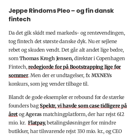
Jeppe Rindoms Pleo – og fin dansk
fintech
Da det gik skidt med markeds- og rentevendingen,
tog fintech det største danske dyk. Nu er sejlene
rebet og skuden vendt. Det går alt andet lige bedre,
som
Thomas Krogh Jensen,
direktør i Copenhagen
Fintech
,
redegjorde for på Bootstrapping lige før
sommer
.
Men der er undtagelser, fx
MXNEYs
konkurs, som jeg vender tilbage til.
Blandt de gode eksempler er rebound for de stærke
founders bag
Spektr
, vi havde som case tidligere på
året
og
Ageras
matchingplatform, der har rejst 612
mio. kr.
Flatpay
,
betalingsløsninger for mindre
butikker, har tilsvarende rejst 330 mio. kr., og
CEO