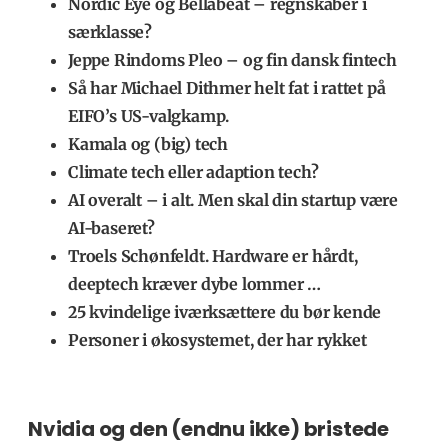
Nordic Eye og Bellabeat – regnskaber i
særklasse?
Jeppe Rindoms Pleo – og fin dansk fintech
Så har Michael Dithmer helt fat i rattet på
EIFO’s
US-valgkamp.
Kamala og (big) tech
Climate tech eller adaption tech?
AI overalt – i alt. Men skal din startup være
AI-baseret?
Troels Schønfeldt.
Hardware er hårdt,
deeptech kræver dybe lommer …
25 kvindelige iværksættere du bør kende
Personer i økosystemet, der har rykket
Nvidia og den (endnu ikke) bristede