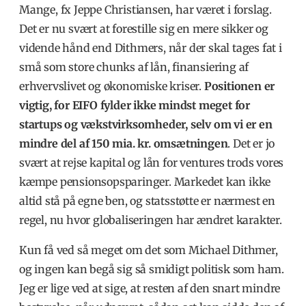
Mange, fx
Jeppe Christiansen
, har været i forslag.
Det er nu svært at forestille sig en mere sikker og
vidende hånd end Dithmers, når der skal tages fat i
små som store chunks af lån, finansiering af
erhvervslivet og økonomiske kriser.
Positionen er
vigtig, for EIFO fylder ikke mindst meget for
startups og vækstvirksomheder, selv om vi er en
mindre del af 150 mia. kr. omsætningen
. Det er jo
svært at rejse kapital og lån for ventures trods vores
kæmpe pensionsopsparinger. Markedet kan ikke
altid stå på egne ben, og statsstøtte er nærmest en
regel, nu hvor globaliseringen har ændret karakter.
Kun få ved så meget om det som Michael Dithmer,
og ingen kan begå sig så smidigt politisk som ham.
Jeg er lige ved at sige, at resten af den snart mindre