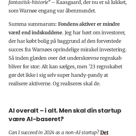
fantastisk-historie” –
Kaasgaard, der nu er så lukket,
som Warnøe engang var åbenmundet.
Summa summarum
: Fondens aktiver er mindre
værd end indskuddene
. Jeg har hørt om investorer,
der har købt bolig på baggrund af den forventede
succes fra Warnøes oprindelige mirakel investering.
Så inden glæden over det underskrevne regnskab
bliver for stor: Alt kan sælges, men ’23 regnskabet
gør det ikke i sig selv super handy-pandy at
realisere aktiverne. Og realiseres skal de.
AI overalt – i alt. Men skal din startup
være AI-baseret?
Can I succeed in 2024 as a non-AI startup
?
Det