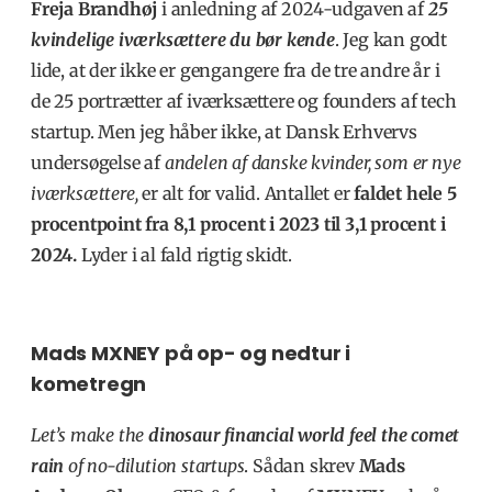
Freja Brandhøj
i anledning af 2024-udgaven af
25
kvindelige iværksættere du bør kende
. Jeg kan godt
lide, at der ikke er gengangere fra de tre andre år i
de 25 portrætter af iværksættere og founders af tech
startup. Men jeg håber ikke, at Dansk Erhvervs
undersøgelse af
andelen af danske kvinder, som er nye
iværksættere,
er alt for valid. Antallet er
faldet hele 5
procentpoint fra 8,1 procent i 2023 til 3,1 procent i
2024.
Lyder i al fald rigtig skidt.
Mads MXNEY på op- og nedtur i
kometregn
Let’s make the
dinosaur financial world
feel the comet
rain
of no-dilution startups
. Sådan skrev
Mads