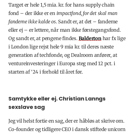
Target er hele 1,5 mia. kr. for hans supply chain
fond – der ikke er en
i
mpactfond, for det skal man
fandeme ikke kalde os
. Sandt er, at det – fandeme
eller ej – er lettere, når man ikke førstegangsfond.
Og sandt er, at pengene findes.
Balderton
har fx lige
i London lige rejst hele 9 mia kr. til deres næste
generation af techfonde, og Dealroom anfører, at
ventureinvesteringer i Europa steg med 12 pct. i
starten af ‘24 i forhold til året før.
Samtykke eller ej. Christian Lanngs
sexslave sag
Jeg vil helst fortie en sag, der er håbløs at skrive om.
Co-founder og tidligere CEO i dansk stiftede unicorn