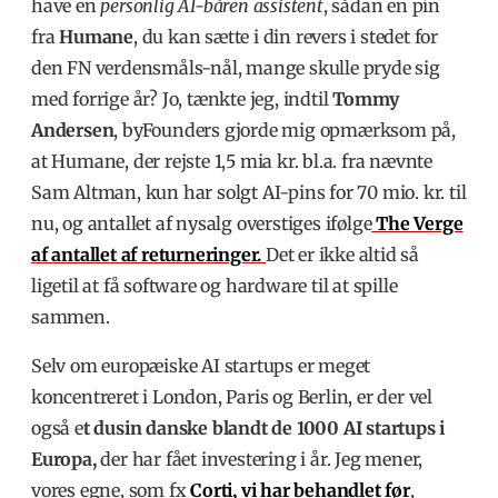
have en
personlig AI-båren assistent
, sådan en pin
fra
Humane
, du kan sætte i din revers i stedet for
den FN verdensmåls-nål, mange skulle pryde sig
med forrige år? Jo, tænkte jeg, indtil
Tommy
Andersen
, byFounders gjorde mig opmærksom på,
at Humane, der rejste 1,5 mia kr. bl.a. fra nævnte
Sam Altman, kun har solgt AI-pins for 70 mio. kr. til
nu, og antallet af nysalg overstiges ifølge
The Verge
af antallet af returneringer.
Det er ikke altid så
ligetil at få software og hardware til at spille
sammen.
Selv om europæiske AI startups er meget
koncentreret i London, Paris og Berlin, er der vel
også e
t dusin danske blandt de 1000 AI startups i
Europa,
der har fået investering i år. Jeg mener,
vores egne, som fx
Corti
, vi har behandlet før
,