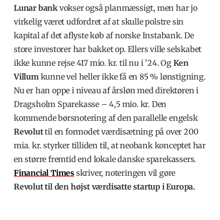
Lunar bank
vokser også planmæssigt, men har jo
virkelig været udfordret af at skulle polstre sin
kapital af det aflyste køb af norske Instabank. De
store investorer har bakket op. Ellers ville selskabet
ikke kunne rejse 417 mio. kr. til nu i ’24. Og
Ken
Villum
kunne vel heller ikke få en 85 % lønstigning.
Nu er han oppe i niveau af årsløn med direktøren i
Dragsholm Sparekasse – 4,5 mio. kr. Den
kommende børsnotering af den parallelle engelsk
Revolut
til en formodet værdisætning på over 200
mia. kr. styrker tilliden til, at neobank konceptet har
en større fremtid end lokale danske sparekassers.
Financial Times
skriver, noteringen vil gøre
Revolut til den højst værdisatte startup i Europa
.