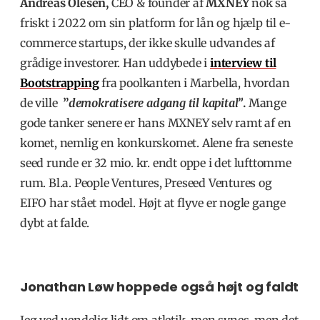
Andreas Olesen,
CEO & founder af
MXNEY
nok så
friskt i 2022 om sin platform for lån og hjælp til e-
commerce startups, der ikke skulle udvandes af
grådige investorer. Han uddybede i
interview til
Bootstrapping
fra poolkanten i Marbella, hvordan
de ville
”
demokratisere adgang til kapital”
.
Mange
gode tanker senere er hans MXNEY selv ramt af en
komet, nemlig en konkurskomet. Alene fra seneste
seed runde er 32 mio. kr. endt oppe i det lufttomme
rum. Bl.a. People Ventures, Preseed Ventures og
EIFO har stået model. Højt at flyve er nogle gange
dybt at falde.
Jonathan Løw hoppede også højt og faldt