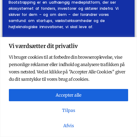
Bootstrapping er en uafhængig medieplatform, der ser
økosystemet af fonders, investorer og aktører indefra. Vi
skriver for dem – og om dem – der forandrer vores
samfund: om startups, vækstvirksomheder og de
højteknologiske innovationer, vi skal leve af.
KATEGORIER
ANDET
Vi værdsætter dit privatliv
Økosystemet indefra
Køb abonnement
Startups
Ydelser
Vi bruger cookies til at forbedre din browseroplevelse, vise
Investorer
Mest stillede spørgsmål
personlige reklamer eller indhold og analysere trafikken på
Podcast
Om Bootstrapping
vores netsted. Ved at klikke på "Accepter Alle Cookies" giver
Kort & Godt
Kontakt redaktionen
du dit samtykke til vores brug af cookies.
Nyhedsbrev
Accepter alle
PRIVATLIVSPOLITIK
ABONNEMENTSBETINGELSER
VILKÅR OG BETINGELSER
Tilpas
DA
Afvis