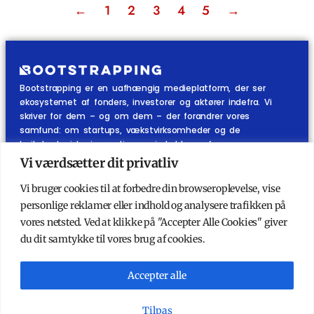
←
1
2
3
4
5
→
Bootstrapping er en uafhængig medieplatform, der ser
økosystemet af fonders, investorer og aktører indefra. Vi
skriver for dem – og om dem – der forandrer vores
samfund: om startups, vækstvirksomheder og de
højteknologiske innovationer, vi skal leve af.
Vi værdsætter dit privatliv
KATEGORIER
ANDET
Vi bruger cookies til at forbedre din browseroplevelse, vise
Økosystemet indefra
Køb abonnement
personlige reklamer eller indhold og analysere trafikken på
Startups
Ydelser
vores netsted. Ved at klikke på "Accepter Alle Cookies" giver
Investorer
Mest stillede spørgsmål
du dit samtykke til vores brug af cookies.
Podcast
Om Bootstrapping
Kort & Godt
Kontakt redaktionen
Nyhedsbrev
Accepter alle
Tilpas
PRIVATLIVSPOLITIK
ABONNEMENTSBETINGELSER