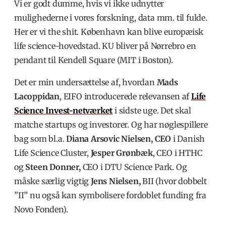
Vi er godt dumme, hvis vi ikke udnytter
mulighederne i vores forskning, data mm. til fulde.
Her er vi the shit.
København kan blive europæisk
life science-hovedstad. KU bliver på Nørrebro en
pendant til Kendell Square (MIT i Boston).
Det er min undersættelse af, hvordan
Mads
Lacoppidan
, EIFO introducerede relevansen af
Life
Science Invest-netværket
i sidste uge. Det skal
matche startups og investorer. Og har nøglespillere
bag som bl.a.
Diana Arsovic Nielsen, CEO
i Danish
Life Science Cluster,
Jesper Grønbæk
, CEO i HTHC
og
Steen Donner,
CEO i DTU Science Park.
Og
måske særlig vigtig
Jens Nielsen,
BII (hvor dobbelt
”II” nu også kan symbolisere fordoblet funding fra
Novo Fonden).