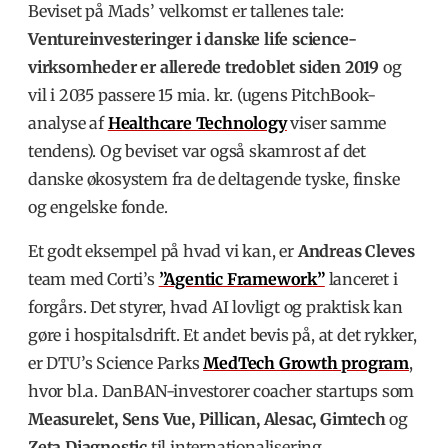
Beviset på Mads’ velkomst er tallenes tale:
Ventureinvesteringer i danske life science-
virksomheder er allerede tredoblet siden 2019
og
vil i 2035 passere 15 mia. kr.
(ugens PitchBook-
analyse af
Healthcare Technology
viser samme
tendens
). Og beviset var også
skamrost af det
danske økosystem fra de deltagende tyske, finske
og engelske fonde.
Et godt eksempel på hvad vi kan, er
Andreas Cleves
team med
Corti’s
”Agentic Framework”
lanceret i
forgårs. Det styrer, hvad AI lovligt og praktisk kan
gøre i hospitalsdrift.
Et andet bevis på, at det rykker,
er DTU’s Science Parks
MedTech Growth program
,
hvor bl.a. DanBAN-investorer coacher startups som
Measurelet, Sens Vue, Pillican, Alesac, Gimtech
og
Zeta Diagnostic
til internationalisering.