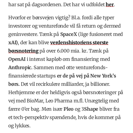
har sat på dagsordenen. Det har vi udfoldet
her
.
Hvorfor er børsvejen vigtig? Bl.a. fordi alle typer
investorer og venturefonde vil få return og dermed
geninvestere. Tænk på
SpaceX
(lige fusioneret med
xAI)
, der kan blive
verdenshistoriens største
børsnotering
på over
6.000 mia. kr
.
Tænk på
OpenAI
i intenst kapløb om finansiering med
Anthropic.
Sammen med otte venturefonds-
finansierede startups
er de på vej på New York’s
børs.
Det vil recirkulere milliarder, ja billioner.
Herhjemme er der heldigvis også børsnoteringer på
vej med BioMar, Leo Pharma m.fl. Unægtelig med
færre 0’er bag. Men især
Pleo
og 3
Shape
bliver fra
et tech-perspektiv spændende, hvis de kommer på
og lykkes.