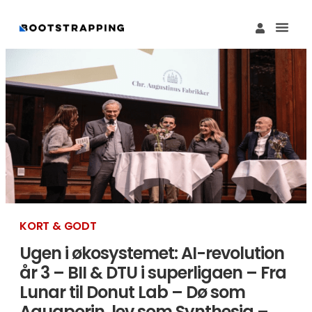
Køb M
Funding Guide 
Økosystemet I
KORT & GODT
Ugen i økosystemet: AI-revolution
år 3 – BII & DTU i superligaen – Fra
Lunar til Donut Lab – Dø som
Aquaporin, lev som Synthesia –