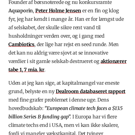
Founder af børsnoterede og nu konkursramte
Aquaporin
,
Peter Holme Jensen
er en fin og klog
fyr, jeg har kendt i mange år. Han er for længst ude
af selskabet, der skulle
sikre rent vand til
husholdninger verden over,
og i gang med
Cambiotics
, der lige har rejst en seed runde. Men
det kan nu aldrig være sjovt at se innovative
værdier i sit gamle selskab destrueret og
aktionærer
tabe 1, 7 mia. kr
.
Uden at jeg kan sige, at kapitalmangel var eneste
grund, belyste en ny
Dealroom databaseret rapport
med fine grafer problemet i denne uge. Dens
hovedbudskab:
”
European climate tech faces a $13.5
billion Series B funding gap”.
I Europa har vi flere
climate techs end i USA, men vi kan ikke skalere,
fordi vi mangler vækstkapital. Det tvinger