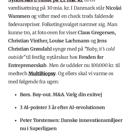
værdisætning på 30 mia. kr. I Danmark står
Nicolai
Wammen
og vifter med en check trods faldende
fødevarepriser. Folketingsvalget nærmer sig. Man
kunne tro, at foto oven for viser
Claus Gregersen,
Christian Vinther, Louise Lachmann
og
Jens
Christian Grøndahl
synge med på
”
Baby, it’s cold
outside”
til festlig nytårskur hos
Fonden for
Entreprenørskab
.
Men
de uddeler nu 100.000 kr. til
medtech
MultiBiopsy
. Og ellers skal vi varme os
med følgende fra ugen:
Børs. Buy-out. M&A. Vælg din exitvej
3 AI-pointer 3 år efter AI-revolutionen
Peter Torstensen: Danske innovationsmiljøer
nu i Superligaen