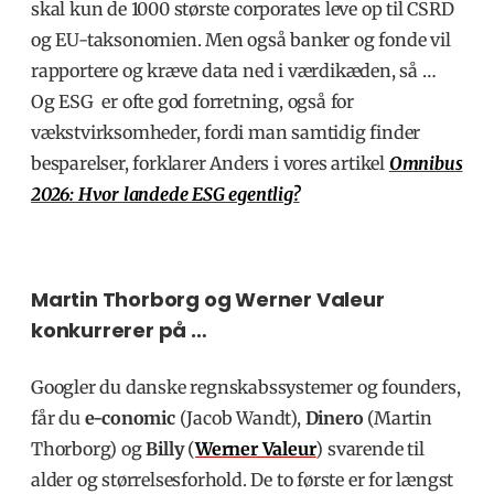
skal kun de 1000 største corporates leve op til CSRD
og EU-taksonomien. Men også banker og fonde vil
rapportere og kræve data ned i værdikæden, så …
Og ESG er ofte god forretning, også for
vækstvirksomheder, fordi man samtidig finder
besparelser, forklarer Anders i vores artikel
Omnibus
2026: Hvor landede ESG egentlig?
Martin Thorborg og Werner Valeur
konkurrerer på …
Googler du danske regnskabssystemer og founders,
får du
e-conomic
(
Jacob Wandt)
,
Dinero
(Martin
Thorborg) og
Billy
(
Werner Valeur
) svarende til
alder og størrelsesforhold. De to første er for længst