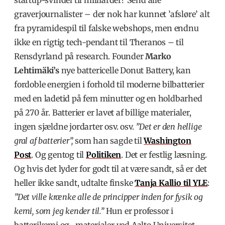
graverjournalister – der nok har kunnet ’afsløre’ alt
fra pyramidespil til falske webshops, men endnu
ikke en rigtig tech-pendant til Theranos – til
Rensdyrland på research. Founder
Marko
Lehtimäki’s
nye battericelle Donut Battery, kan
fordoble energien i forhold til moderne bilbatterier
med en ladetid på fem minutter og en holdbarhed
på 270 år. Batterier er lavet af billige materialer,
ingen sjældne jordarter osv. osv.
”Det er den hellige
gral af batterier”,
som han sagde til
Washington
Post
. Og gentog til
Politiken
. Det er festlig læsning.
Og hvis det lyder for godt til at være sandt, så er det
heller ikke sandt, udtalte finske
Tanja Kallio
til YLE
:
”Det ville krænke alle de principper inden for fysik og
kemi, som jeg kender til.”
Hun er professor i
batterikemi og -materialer ved Aalto Universitet.