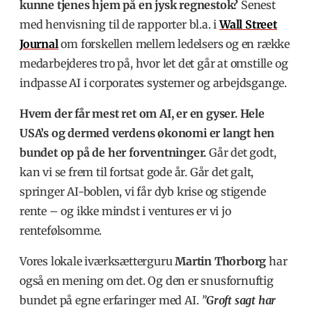
kunne tjenes hjem på en jysk regnestok?
Senest
med henvisning til de rapporter bl.a. i
Wall Street
Journal
om forskellen mellem ledelsers og en række
medarbejderes tro på, hvor let det går at omstille og
indpasse AI i corporates systemer og arbejdsgange.
Hvem der får mest ret om AI, er en gyser. Hele
USA’s og dermed verdens økonomi er langt hen
bundet op på de her forventninger.
Går det godt,
kan vi se frem til fortsat gode år. Går det galt,
springer AI-boblen, vi får dyb krise og stigende
rente – og ikke mindst i ventures er vi jo
rentefølsomme.
Vores lokale iværksætterguru
Martin Thorborg
har
også en mening om det. Og den er snusfornuftig
bundet på egne erfaringer med AI.
”
Groft sagt har