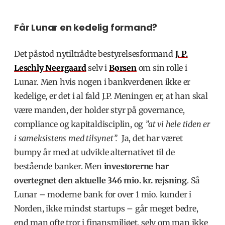
Får Lunar en kedelig formand?
Det påstod nytiltrådte bestyrelsesformand
J. P.
Leschly Neergaard
selv i
Børsen
om sin rolle i
Lunar. Men hvis nogen i bankverdenen ikke er
kedelige, er det i al fald J.P. Meningen er, at han skal
være manden, der
holder styr på governance,
compliance og kapitaldisciplin, og
”at vi hele tiden er
i sameksistens med tilsynet”.
Ja, det har været
bumpy år med at udvikle alternativet til de
bestående banker. Men
investorerne har
overtegnet den aktuelle 346 mio. kr. rejsning
. Så
Lunar – moderne bank for over 1 mio. kunder i
Norden, ikke mindst startups – går meget bedre,
end man ofte tror i finansmiljøet, selv om man ikke