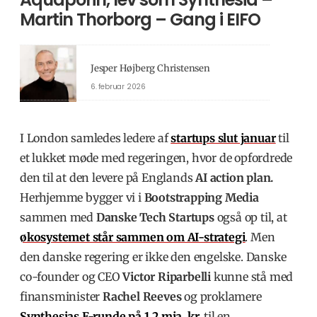
Martin Thorborg – Gang i EIFO
Jesper Højberg Christensen
6. februar 2026
I London samledes ledere af
startups slut januar
til
et lukket møde med regeringen, hvor de opfordrede
den til at den levere på Englands
AI action plan.
Herhjemme bygger vi i
Bootstrapping Media
sammen med
Danske Tech Startups
også op til, at
økosystemet står sammen om AI-strategi
. Men
den danske regering er ikke den engelske. Danske
co-founder og CEO
Victor Riparbelli
kunne stå med
finansminister
Rachel Reeves
og proklamere
Synthesias
E-runde på 1,2 mia. kr.
til en