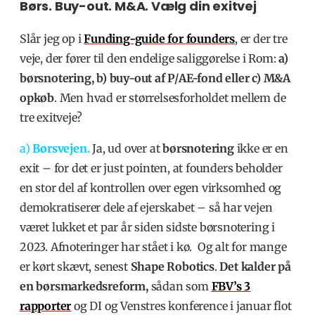
Børs. Buy-out. M&A. Vælg din exitvej
Slår jeg op i
Funding-guide for founders
, er der tre
veje, der fører til den endelige saliggørelse i Rom:
a)
børsnotering, b) buy-out af P/AE-fond eller c) M&A
opkøb
. Men hvad er størrelsesforholdet mellem de
tre exitveje?
a)
Børsvejen.
Ja, ud over at
børsnotering
ikke er en
exit – for det er just pointen, at founders beholder
en stor del af kontrollen over egen virksomhed og
demokratiserer dele af ejerskabet – så har vejen
været lukket et par år siden sidste børsnotering i
2023. Afnoteringer har stået i kø. Og alt for mange
er kørt skævt, senest
Shape Robotics
.
Det kalder på
en børsmarkedsreform,
sådan som
FBV’s 3
rapporter
og DI og Venstres konference i januar flot