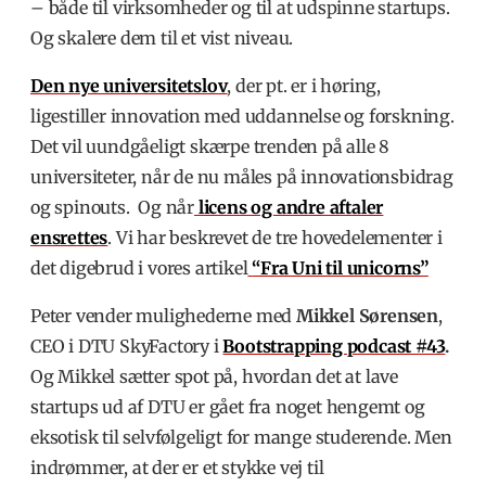
– både til virksomheder og til at udspinne startups.
Og skalere dem til et vist niveau.
Den nye universitetslov
,
der pt. er i høring,
ligestiller innovation med uddannelse og forskning.
Det vil uundgåeligt skærpe trenden på alle 8
universiteter, når de nu måles på innovationsbidrag
og spinouts. Og når
licens og andre aftaler
ensrettes
. Vi har beskrevet de tre hovedelementer i
det digebrud i vores artikel
“Fra Uni til unicorns”
Peter vender mulighederne med
Mikkel Sørensen
,
CEO i DTU SkyFactory i
Bootstrapping podcast #43
.
Og Mikkel sætter spot på, hvordan det at lave
startups ud af DTU er gået fra noget hengemt og
eksotisk til selvfølgeligt for mange studerende. Men
indrømmer, at der er et stykke vej til