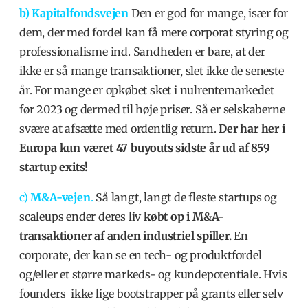
b) Kapitalfondsvejen
Den er god for mange, især for
dem, der med fordel kan få mere corporat styring og
professionalisme ind. Sandheden er bare, at der
ikke er så mange transaktioner, slet ikke de seneste
år. For mange er opkøbet sket i nulrentemarkedet
før 2023 og dermed til høje priser. Så er selskaberne
svære at afsætte med ordentlig return.
Der har her i
Europa
kun været 47 buyouts sidste år
ud af
859
startup exits!
c)
M&A-vejen
.
Så langt, langt de fleste startups og
scaleups ender deres liv
købt op i M&A-
transaktioner af anden industriel spiller.
En
corporate, der
kan se en tech- og produktfordel
og/eller et større markeds- og kundepotentiale. Hvis
founders ikke lige bootstrapper på grants eller selv