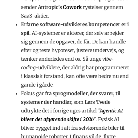
sender
Antropic’s
Cowork
rystelser gennem
SaaS-aktier.
Erfarne software-udvikleres kompetencer er i
spil.
AI-systemer er aktører, der selv arbejder
sig gennem de opgaver, de får. De kan handle
efter og teste hypoteser, justere undervejs, og
tænker anderledes end os. Så unge
vibe-
coding
-udviklere, der aldrig har programmeret
i klassisk forstand, kan ofte være bedre nu end
gamle i gårde.
Fokus går
fra sprogmodeller, der svarer,
til
systemer der handler,
som
Lars Tvede
udtrykte det i forrige uges artikel
”Agentic AI
bliver det afgørende skifte i 2026”
. Fysisk AI
bliver bygget ind i alt fra selvkørende biler til
humanoide robotter. I finans vil de flytte