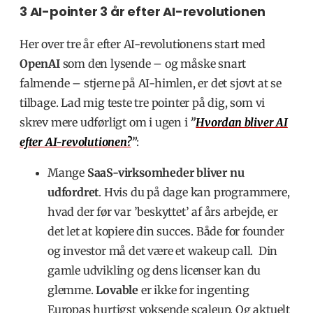
3 AI-pointer 3 år efter AI-revolutionen
Her over tre år efter AI-revolutionens start med
OpenAI
som den lysende – og måske snart
falmende – stjerne på AI-himlen, er det sjovt at se
tilbage. Lad mig teste tre pointer på dig, som vi
skrev mere udførligt om i ugen i
”
Hvordan bliver AI
efter AI-revolutionen?
”
:
Mange
SaaS-virksomheder bliver nu
udfordret
. Hvis du på dage kan programmere,
hvad der før var ’beskyttet’ af års arbejde, er
det let at kopiere din succes. Både for founder
og investor må det være et wakeup call. Din
gamle udvikling og dens licenser kan du
glemme.
Lovable
er ikke for ingenting
Europas hurtigst voksende scaleup.
Og aktuelt