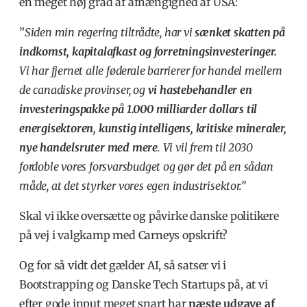
en meget høj grad
af
afhængighed af USA:
”
Siden min regering tiltrådte, har vi
sænket skatten på
indkomst, kapitalafkast og forretningsinvesteringer.
Vi har fjernet alle føderale barrierer for handel mellem
de canadiske provinser, og
vi hastebehandler en
investeringspakke på 1.000 milliarder dollars til
energisektoren, kunstig intelligens, kritiske mineraler,
nye handelsruter med mere
. Vi vil frem til 2030
fordoble vores forsvarsbudget og gør det på en sådan
måde, at det styrker vores egen industrisektor.”
Skal vi ikke oversætte og påvirke danske politikere
på vej i valgkamp med Carneys opskrift?
Og for så vidt det gælder AI, så satser vi i
Bootstrapping og Danske Tech Startups på, at vi
efter gode input meget snart har
næste udgave af