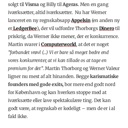
solgt til
Visma
og Billy til
Ageras.
Men en gang
iværksætter, altid iværksætter. Nu har Werner
lanceret en ny regnskabsapp
Appelsin
(en anden ny
er
LedgerBee
)
,
der vil udfordre Thorborgs
Dinero
til
priskrig, da Werner ikke mener, der er konkurrence.
Martin svarer i
Computerworld
, at det er noget
”forbandet vrøvl (…) Vi er bare så meget bedre end
vores konkurrenter, at vi kan tillade os at tage en
premium for det”
. Martin Thorborg og Werner Valeur
ligner nu mest af alt hinanden. Begge
karismatiske
founders med gode exits,
bor mere end godt nord
for København og kan hverken stoppe med at
iværksætte eller lave spektakulære ting. Det kan
godt være, at regnskab er kedeligt – men de er i al
fald ikke.