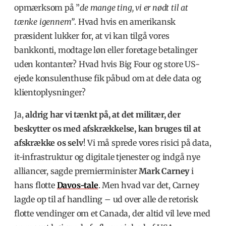
opmærksom på ”
de mange ting, vi er nødt til at
tænke igennem”
.
Hvad hvis en amerikansk
præsident lukker for, at vi kan tilgå vores
bankkonti, modtage løn eller foretage betalinger
uden kontanter?
Hvad hvis Big Four og store US-
ejede konsulenthuse fik påbud om at dele data og
klientoplysninger?
Ja,
aldrig har vi tænkt på, at det militær, der
beskytter os med afskrækkelse, kan bruges til at
afskrække os selv
!
Vi må sprede vores risici
på data,
it-infrastruktur og digitale tjenester
og indgå nye
alliancer, sagde
premierminister
Mark Carney
i
hans flotte
Davos-tale
. Men hvad var det, Carney
lagde op til af handling – ud over alle de retorisk
flotte vendinger om et Canada, der
altid vil leve med