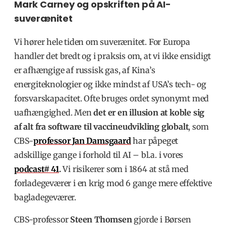
Mark Carney og opskriften på AI-
suverænitet
Vi hører hele tiden om suverænitet. For Europa
handler det bredt og i praksis om, at vi ikke ensidigt
er afhængige af russisk gas, af Kina’s
energiteknologier og ikke mindst af USA’s tech- og
forsvarskapacitet. Ofte bruges ordet synonymt med
uafhængighed. Men
det er en illusion at koble sig
af alt fra software til vaccineudvikling globalt
, som
CBS-
professor
Jan Damsgaard
har påpeget
adskillige gange i forhold til AI – bl.a. i vores
podcast# 41
.
Vi risikerer som i 1864 at stå med
forladegeværer i en krig mod 6 gange mere effektive
bagladegeværer.
CBS-professor
Steen Thomsen
gjorde i Børsen