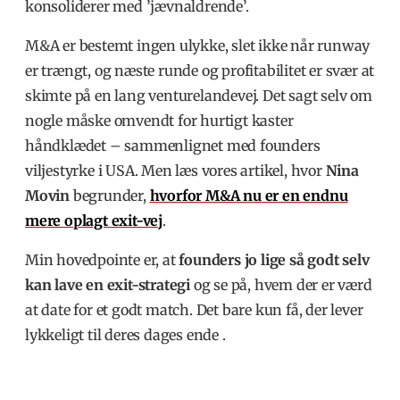
konsoliderer med ’jævnaldrende’.
M&A er bestemt ingen ulykke, slet ikke når runway
er trængt, og næste runde og profitabilitet er svær at
skimte på en lang venturelandevej. Det sagt selv om
nogle måske omvendt for hurtigt kaster
håndklædet – sammenlignet med founders
viljestyrke i USA. Men læs vores artikel, hvor
Nina
Movin
begrunder,
hvorfor M&A nu er en endnu
mere oplagt exit-vej
.
Min hovedpointe er, at
founders jo lige så godt selv
kan lave en exit-strategi
og se på, hvem der er værd
at date for et godt match. Det bare kun få, der lever
lykkeligt til deres dages ende .