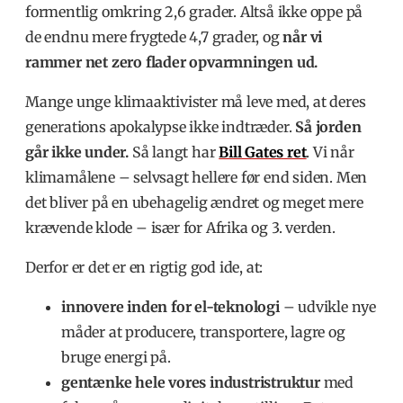
formentlig omkring 2,6 grader. Altså ikke oppe på
de endnu mere frygtede 4,7 grader, og
når vi
rammer net zero flader opvarmningen ud.
Mange unge klimaaktivister må leve med, at deres
generations apokalypse ikke indtræder.
Så jorden
går ikke under.
Så langt har
Bill Gates
ret
.
Vi når
klimamålene – selvsagt hellere før end siden. Men
det bliver på en ubehagelig ændret og meget mere
krævende klode – især for Afrika og 3. verden.
Derfor er det er en rigtig god ide, at:
innovere inden for el-teknologi
– udvikle nye
måder at producere, transportere, lagre og
bruge energi på.
gentænke hele vores industristruktur
med