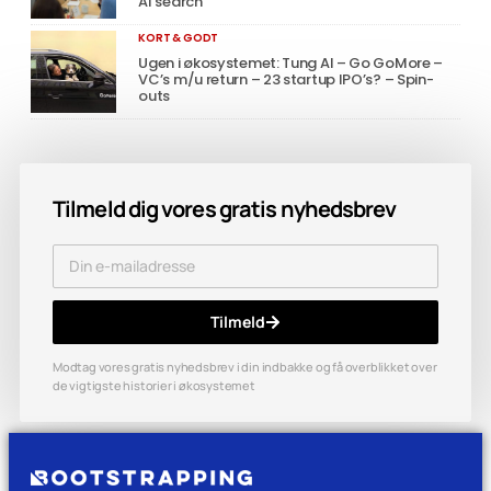
AI search
KORT & GODT
Ugen i økosystemet: Tung AI – Go GoMore –
VC’s m/u return – 23 startup IPO’s? – Spin-
outs
Tilmeld dig vores gratis nyhedsbrev
Tilmeld
Modtag vores gratis nyhedsbrev i din indbakke og få overblikket over
de vigtigste historier i økosystemet