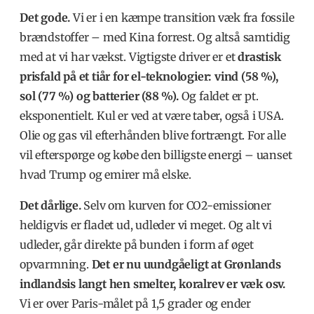
Det gode.
Vi er i en kæmpe transition væk fra fossile
brændstoffer – med Kina forrest. Og altså samtidig
med at vi har vækst. Vigtigste driver er et
drastisk
prisfald på et tiår for el-teknologier: vind (58 %),
sol (77 %) og batterier (88 %).
Og faldet er pt.
eksponentielt. Kul er ved at være taber, også i USA.
Olie og gas vil efterhånden blive fortrængt. For alle
vil efterspørge og købe den billigste energi – uanset
hvad Trump og emirer må elske.
Det dårlige.
Selv om kurven for CO2-emissioner
heldigvis er fladet ud, udleder vi meget. Og alt vi
udleder, går direkte på bunden i form af øget
opvarmning.
Det er nu uundgåeligt at Grønlands
indlandsis langt hen smelter, koralrev er væk osv.
Vi er over Paris-målet på 1,5 grader og ender