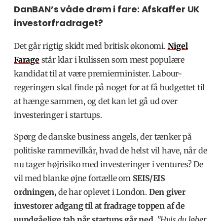
DanBAN’s våde drøm i fare: Afskaffer UK
investorfradraget?
Det går rigtig skidt med britisk økonomi.
Nigel
Farage
står klar i kulissen som mest populære
kandidat til at være premierminister. Labour-
regeringen skal finde på noget for at få budgettet til
at hænge sammen, og det kan let gå ud over
investeringer i startups.
Spørg de danske business angels, der tænker på
politiske rammevilkår, hvad de helst vil have, når de
nu tager højrisiko med investeringer i ventures? De
vil med blanke øjne fortælle om
SEIS/EIS
ordningen,
de har oplevet i London.
Den giver
investorer adgang til at fradrage toppen af de
uundgåelige tab når startups går ned
.
”
Hvis du løber