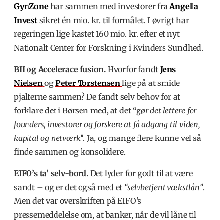
GynZone
har sammen med investorer fra
Angella
Invest
sikret én mio. kr. til formålet. I øvrigt har
regeringen lige kastet 160 mio. kr. efter et nyt
Nationalt Center for Forskning i Kvinders Sundhed.
BII og Accelerace fusion.
Hvorfor fandt
Jens
Nielsen
og
Peter Torstensen
lige på at smide
pjalterne sammen? De fandt selv behov for at
forklare det i
Børsen
med, at det “g
ør det lettere for
founders, investorer og forskere at få adgang til viden,
kapital og netværk”
. Ja, og mange flere kunne vel så
finde sammen og konsolidere.
EIFO’s ta’ selv-bord.
Det lyder for godt til at være
sandt – og er det også med et
“selvbetjent vækstlån”
.
Men det var overskriften på EIFO’s
pressemeddelelse om, at banker, når de vil låne til