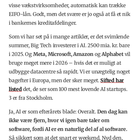
visse vækstvirksomheder, automatisk kan trække
EIFO-lån. Godt, men det svære er jo også at få et nik
i bankernes kreditafdelinger.
Som vi har set på i mange artikler, er det svimlende
summer, Big Tech investerer i AI. 2500 mia. kr. bare
i 2025. Og
Meta, Microsoft, Amazon
og
Alphabet
vil
bruge meget mere i 2026 – hvis det er muligt at
udbygge datacentre så rapidt. Vi er unægtelig noget
bagefter i Europa, men der sker meget.
Sifted har
listed
det, de ser som 100 mest lovende AI startups.
3 er fra Stockholm.
Ja, AI er som efterårets blade: Overalt.
Den dag kan
ikke være fjern, hvor vi igen bare taler om
software, fordi AI er en naturlig del af al software.
Så sikkert som at det snart er weekend. Nyd den,