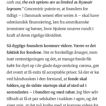
cash out,
the exit options are as limited as Ryanair
legroom.
”
Concentric pointe er, at founders for
tidligt – i Danmark senest efter series A – skal have
udenlandsk finansiering, læs fra amerikanske
investorer og børser, hvor hjulene snurrer rundt i
kraft af deres rigelige likviditet.
Så dygtige founders kommer videre. Værre er det
faktisk for fondene
. Der er forskellige årsager, men
især rentestigningen og det, at mange fonde fik
købt for dyrt op i de glade dage omkring corona, gør
det svært at få exits til acceptable priser. Så der er kø
ved håndvasken i den forstand, at
fonde skal
lukkes, og de sidste startups skal af sted ud i
secondaries
– i bundter og med rabat.
Jeg blev selv
tilbudt at få et par selskaber i nakken i ugen, og det
siger mig, at det må knibe med at komme videre for