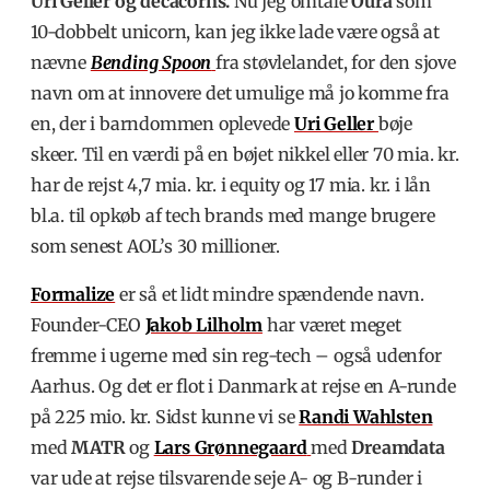
Uri Geller og decacorns.
Nu jeg omtale
Oura
som
10-dobbelt unicorn, kan jeg ikke lade være også at
nævne
Bending Spoon
fra støvlelandet, for den sjove
navn om at innovere det umulige må jo komme fra
en, der i barndommen oplevede
Uri Geller
bøje
skeer. Til en værdi på en bøjet nikkel eller 70 mia. kr.
har de rejst 4,7 mia. kr. i equity og 17 mia. kr. i lån
bl.a. til opkøb af tech brands med mange brugere
som senest AOL’s 30 millioner.
Formalize
er så et lidt mindre spændende navn.
Founder-CEO
Jakob Lilholm
har været meget
fremme i ugerne med sin reg-tech – også udenfor
Aarhus. Og det er flot i Danmark at rejse en A-runde
på 225 mio. kr. Sidst kunne vi se
Randi Wahlsten
med
MATR
og
Lars Grønnegaard
med
Dreamdata
var ude at rejse tilsvarende seje A- og B-runder i