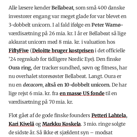
Alle læsere kender
Bellabeat
, som små 400 danske
investorer engang var meget glade for var blevet en
3-dobbelt unicorn. I al fald ifølge en
Peter Warnø-
værdisætning på 26 mia. kr. I år er Bellabeat så lige
akkurat unicorn med 8 mia. kr. i valuation hos
FiftyFive
(
Deloitte bruger kostprisen
i det officielle
’24 regnskab for tidligere Nordic Eye). Den finske
Oura ring
, der tracker sundhed, søvn og fitness, har
nu overhalet storesøster Bellabeat. Langt. Oura er
nu en
decacorn
,
altså en 10-dobbelt unicorn.
De har
lige rejst 6 mia. kr. fra
en masse US fonde
til en
værdisætning på 70 mia. kr.
Flot gået af de gode finske founders
Petteri Lahtela
,
Kari Kivelä
og
Markku Koskela
. 3 mio. ringe solgte
de sidste år. Så ikke et sjældent syn – modsat