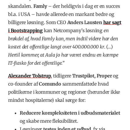
skandalen.
Famly
– der heldigvis i dag er en succes
bl.a. i USA – havde allerede en markant bedre og
billigere løsning. Som CEO
Anders Lausten
har sagt
i Bootstrapping
kan Netcompany’s løsning
en
brøkdel af, hvad Famly kan, men indtil videre har den
kostet det offentlige langt over 400.000.000 kr
. (…)
Hertil kommer, at Aula jo har været endnu en kæmpe
IT-fiasko for det offentlige.”
Alexander Tolstrup
,
tidligere
Trustpilot, Proper
og
co-founder af
Comundo
sammenfattede hvad
politikerne i kommuner og regioner (herunder ikke
mindst hospitalerne) skal sørge for:
Reducere kompleksiteten i udbudsmaterialet
og skabe mere fleksibilitet.
Løsninger
testes inden et udbud
, fx via