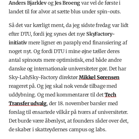
Anders Bjarklev
og
Jes Broeng
var vel de første i
landet til for alvor at sætte blus under spin-outs.
Så det var kærligt ment, da jeg sidste fredag var lidt
efter DTU, fordi jeg synes det nye
SkyFactory-
initiativ
mere ligner en paraply end finansiering af
noget nyt. Og fordi DTU i mine øjne tæller deres
antal spinouts mere optimistisk, end både andre
danske og internationale universiteter gør. Det har
Sky-Lab/Sky-Factory direktør
Mikkel Sørensen
reageret på. Og jeg skal nok vende tilbage med
uddybning. Og med kommentarer til det
Tech
Transfer udvalg
, der 18. november barsler med
forslag til ensartede vilkår på tværs af universiteter.
Det burde være åbenlyst, at founders råder over det,
de skaber i skatteydernes campus og labs.