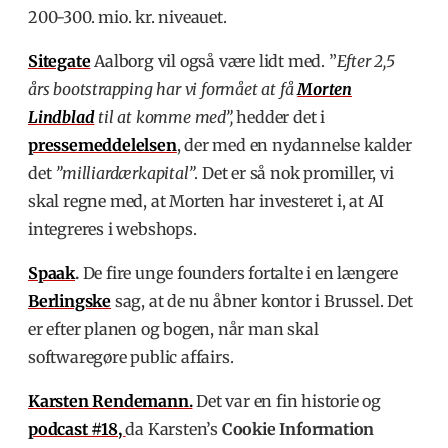
200-300. mio. kr. niveauet.
Sitegate
Aalborg vil også være lidt med. ”
Efter 2,5
års bootstrapping har vi formået at få
Morten
Lindblad
til at komme med”,
hedder
det i
pressemeddelelsen
, der med en nydannelse kalder
det
”milliardærkapital”
. Det er så nok promiller, vi
skal regne med, at Morten har investeret i, at AI
integreres i webshops.
Spaak
.
De fire unge founders fortalte i en længere
Berlingske
sag, at de nu åbner kontor i Brussel. Det
er efter planen og bogen, når man skal
softwaregøre public affairs.
Karsten Rendemann.
Det var en fin historie og
podcast #18,
da Karsten’s
Cookie Information