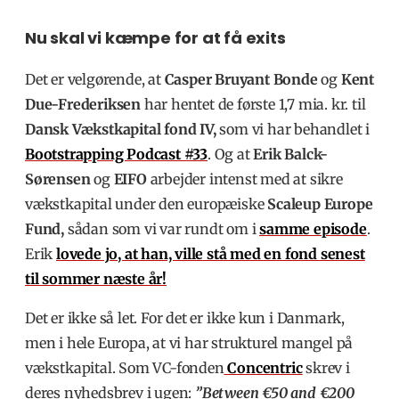
Nu skal vi kæmpe for at få exits
Det er velgørende, at
Casper Bruyant Bonde
og
Kent
Due-Frederiksen
har hentet de første 1,7 mia. kr. til
Dansk Vækstkapital fond IV,
som vi har behandlet i
Bootstrapping Podcast #33
. Og at
Erik Balck-
Sørensen
og
EIFO
arbejder intenst med at sikre
vækstkapital under den europæiske
Scaleup Europe
Fund,
sådan som vi var rundt om i
samme episode
.
Erik
lovede jo, at han, ville stå med en fond senest
til sommer næste år!
Det er ikke så let. For det er ikke kun i Danmark,
men i hele Europa, at vi har strukturel mangel på
vækstkapital. Som VC-fonden
Concentric
skrev i
deres nyhedsbrev i ugen:
”Between €50 and €200