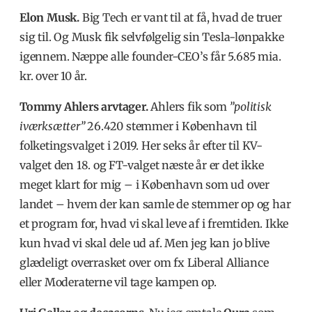
Elon Musk.
Big Tech er vant til at få, hvad de truer
sig til. Og Musk fik selvfølgelig sin Tesla-lønpakke
igennem. Næppe alle founder-CEO’s får 5.685 mia.
kr. over 10 år.
Tommy Ahlers arvtager.
Ahlers fik som
”politisk
iværksætter”
26.420 stemmer i København til
folketingsvalget i 2019. Her seks år efter til KV-
valget den 18. og FT-valget næste år er det ikke
meget klart for mig – i København som ud over
landet – hvem der kan samle de stemmer op og har
et program for, hvad vi skal leve af i fremtiden. Ikke
kun hvad vi skal dele ud af. Men jeg kan jo blive
glædeligt overrasket over om fx Liberal Alliance
eller Moderaterne vil tage kampen op.