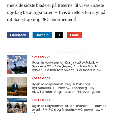
mens de sidste blade er på træerne, til vi ses i næste
uge bag betalingsmuren – hvis du ellers har styr på
dit Bootstrapping PRO abonnement!
Facebook
LinkedIn
X
Email
KORT & GODT
Ugen i økosystemet: Kom skatte-Jakob –
Spacede X? – Alle (leger) AI – New Nordic
rykker – Gefion for folket? – Founders i flow
KORT & GODT
Ugen i økosystemet: Yes, Jakob Engel!-
byFounders III – Paven & Thorborg – Ny
AI/CTO rolle- Angella exit – Firkløver-guide
KORT & GODT
Ugen i økosystemet: AI i alt, overalt? – Teamet
er alt ..? – IPO’s og fintechs – VC power law –