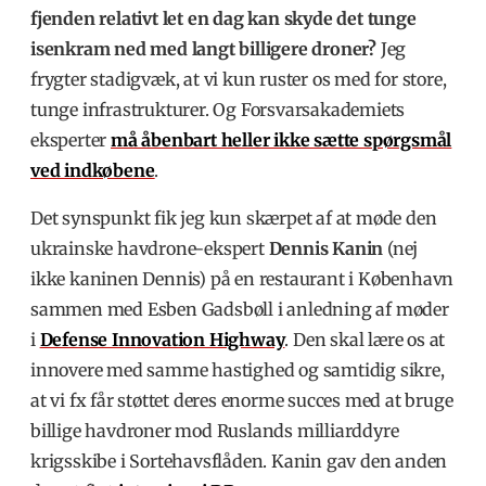
fjenden relativt let en dag kan skyde det tunge
isenkram ned med langt billigere droner?
Jeg
frygter stadigvæk, at vi kun ruster os med for store,
tunge infrastrukturer. Og Forsvarsakademiets
eksperter
må åbenbart heller ikke sætte spørgsmål
ved indkøbene
.
Det synspunkt fik jeg kun skærpet af at møde den
ukrainske havdrone-ekspert
Dennis Kanin
(nej
ikke kaninen Dennis) på en restaurant i København
sammen med Esben Gadsbøll i anledning af møder
i
Defense Innovation Highway
. Den skal lære os at
innovere med samme hastighed og samtidig sikre,
at vi fx får støttet deres
enorme succes med at bruge
billige havdroner mod Ruslands milliarddyre
krigsskibe i Sortehavsflåden
.
Kanin gav den anden