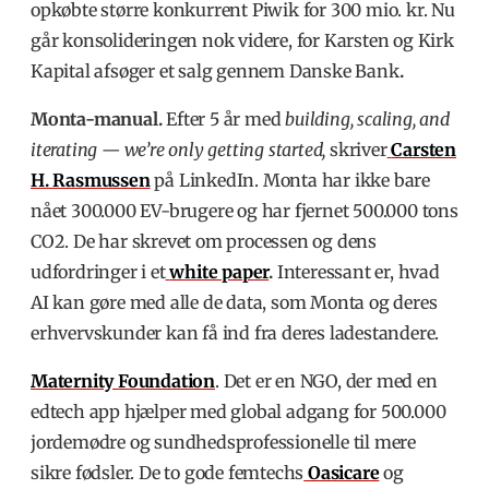
opkøbte større konkurrent Piwik for 300 mio. kr. Nu
går konsolideringen nok videre, for Karsten og Kirk
Kapital afsøger et salg gennem Danske Bank
.
Monta-manual.
Efter 5 år med
building, scaling, and
iterating — we’re only getting started,
skriver
Carsten
H. Rasmussen
på LinkedIn.
Monta har ikke bare
nået 300.000 EV-brugere og har fjernet 500.000 tons
CO2. De har skrevet om processen og dens
udfordringer i et
white paper
.
Interessant er, hvad
AI kan gøre med alle de data, som Monta og deres
erhvervskunder kan få ind fra deres ladestandere.
Maternity Foundation
.
Det er en NGO, der med en
edtech app hjælper med global adgang for 500.000
jordemødre og sundhedsprofessionelle til mere
sikre fødsler. De to gode femtechs
Oasicare
og