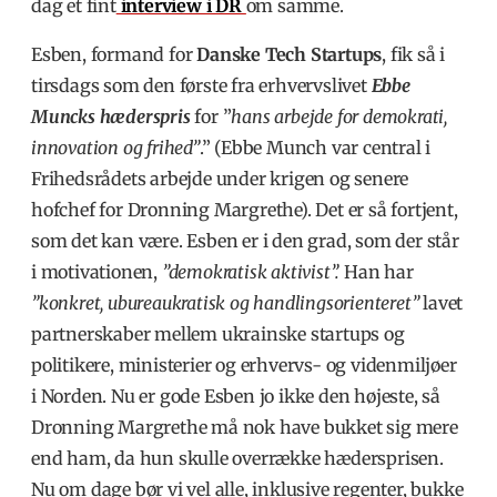
dag et fint
interview i DR
om samme.
Esben, formand for
Danske Tech Startups
, fik så i
tirsdags som den første fra erhvervslivet
Ebbe
Muncks hæderspris
for ”
hans arbejde for demokrati,
innovation og frihed”
.” (Ebbe Munch var central i
Frihedsrådets arbejde under krigen og senere
hofchef for Dronning Margrethe). Det er så fortjent,
som det kan være. Esben er i den grad, som der står
i motivationen,
”demokratisk aktivist”.
Han har
”konkret, ubureaukratisk og handlingsorienteret”
lavet
partnerskaber mellem ukrainske startups og
politikere, ministerier og erhvervs- og videnmiljøer
i Norden. Nu er gode Esben jo ikke den højeste, så
Dronning Margrethe må nok have bukket sig mere
end ham, da hun skulle overrække hædersprisen.
Nu om dage bør vi vel alle, inklusive regenter, bukke