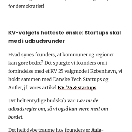
for demokratiet!
KV-valgets hotteste ønske: Startups skal
med i udbudsrunder
Hvad synes founders, at kommuner og regioner
kan gøre bedre? Det spurgte vi founders om i
forbindelse med et KV 25 valgmøde i København, vi
holdt sammen med Danske Tech Startups og
Antler, jf. vores artikel
KV ’25 & startups
.
Det helt entydige budskab var:
Lav nu de
udbudsregler om, så vi også kan være med om
bordet
.
Det helt dybe traume hos founders er
Aula-