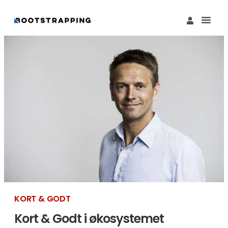
Køb M
Funding Guide 
Økosystemet I
KORT & GODT
Kort & Godt i økosystemet