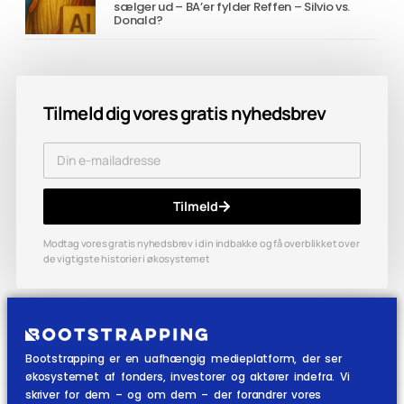
sælger ud – BA’er fylder Reffen – Silvio vs.
Donald?
Tilmeld dig vores gratis nyhedsbrev
Tilmeld
Modtag vores gratis nyhedsbrev i din indbakke og få overblikket over
de vigtigste historier i økosystemet
Bootstrapping er en uafhængig medieplatform, der ser
økosystemet af fonders, investorer og aktører indefra. Vi
skriver for dem – og om dem – der forandrer vores