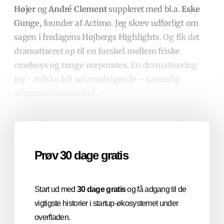
Højer
og
André Clement
suppleret med bl.a.
Eske
Gunge,
founder af Actimo. Jeg skrev udførligt om
sagen i fredagens Højbergs Highlights
. Og fik det
dramatiseret op til en forskel mellem friske
cowboys og tunge corporates.
En dramatisering
jeg - måske lidt selvmodsigende – samtidig
advarede mod ender i...
Prøv 30 dage gratis
Start ud med
30 dage gratis
og få adgang til de
vigtigste historier i startup-økosystemet under
overfladen.