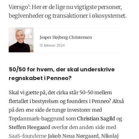
Værsgo’: Her er de lige nu vigtigste personer,
begivenheder og transaktioner i økosystemet.
Jesper Højberg Christensen
12. februar 2024
50
/50 for hvem, der skal underskrive
regnskabet i Penneo?
Skal vi gætte på, det cirka står 50-50 mellem
flertallet i bestyrelsen og founders i Penneo? Altså
på den ene side de tunge investorer med
Topdanmark-baggrund som
Christian Sagild
og
Steffen Heegaard
overfor den anden side med
SaaS-founderne
Jakob Neua Nørgaard
,
Nikolaj