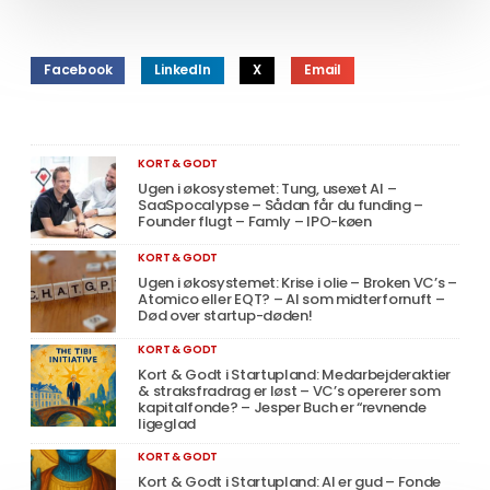
Facebook
LinkedIn
X
Email
KORT & GODT
Ugen i økosystemet: Tung, usexet AI –
SaaSpocalypse – Sådan får du funding –
Founder flugt – Famly – IPO-køen
KORT & GODT
Ugen i økosystemet: Krise i olie – Broken VC’s –
Atomico eller EQT? – AI som midterfornuft –
Død over startup-døden!
KORT & GODT
Kort & Godt i Startupland: Medarbejderaktier
& straksfradrag er løst – VC’s opererer som
kapitalfonde? – Jesper Buch er “revnende
ligeglad
KORT & GODT
Kort & Godt i Startupland: AI er gud – Fonde