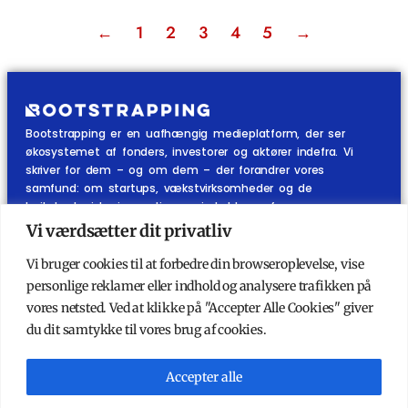
←
1
2
3
4
5
→
Bootstrapping er en uafhængig medieplatform, der ser
økosystemet af fonders, investorer og aktører indefra. Vi
skriver for dem – og om dem – der forandrer vores
samfund: om startups, vækstvirksomheder og de
højteknologiske innovationer, vi skal leve af.
Vi værdsætter dit privatliv
KATEGORIER
ANDET
Vi bruger cookies til at forbedre din browseroplevelse, vise
Økosystemet indefra
Køb abonnement
personlige reklamer eller indhold og analysere trafikken på
Startups
Ydelser
vores netsted. Ved at klikke på "Accepter Alle Cookies" giver
Investorer
Mest stillede spørgsmål
du dit samtykke til vores brug af cookies.
Podcast
Om Bootstrapping
Kort & Godt
Kontakt redaktionen
Nyhedsbrev
Accepter alle