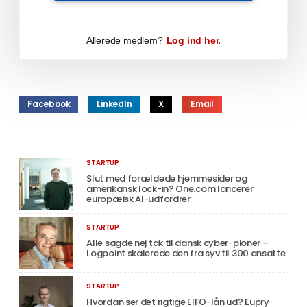
Allerede medlem?
Log ind her.
Facebook
LinkedIn
X
Email
STARTUP
Slut med forældede hjemmesider og
amerikansk lock-in? One.com lancerer
europæisk AI-udfordrer
STARTUP
Alle sagde nej tak til dansk cyber-pioner –
Logpoint skalerede den fra syv til 300 ansatte
STARTUP
Hvordan ser det rigtige EIFO-lån ud? Eupry