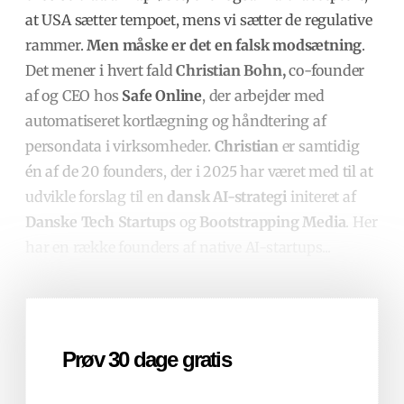
at USA sætter tempoet, mens vi sætter de regulative
rammer.
Men måske er det en falsk modsætning
.
Det mener i hvert fald
Christian Bohn,
co-founder
af og CEO hos
Safe Online
, der arbejder med
automatiseret kortlægning og håndtering af
persondata i virksomheder.
Christian
er samtidig
én af de 20 founders, der i 2025 har været med til at
udvikle forslag til en
dansk AI-strategi
initeret af
Danske Tech Startups
og
Bootstrapping Media
. Her
har en række founders af native AI-startups...
Prøv 30 dage gratis