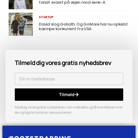
fandt svaret på vejen mod serie-A
STARTUP
David slog Goliath. Og GoMore har nu opkøbt
kæmpe konkurrent fra USA
Tilmeld dig vores gratis nyhedsbrev
Tilmeld
Modtag vores gratis nyhedsbrev i din indbakke og få overblikket over
de vigtigste historier i økosystemet