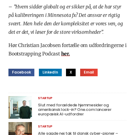
– ”Hvem sidder globalt og er sikker på, at de har styr
på kalibreringen i Minnesota fx? Det ansvar er rigtig
svært. Men hele den der kompleksitet er vores ven, og
det er det, vi løser for de store virksomheder”.
Hør Christian Jacobsen fortælle om udfordringerne i
Bootstrapping Podcast
her.
Facebook
LinkedIn
X
Email
STARTUP
Slut med forældede hjemmesider og
amerikansk lock-in? One.com lancerer
europæisk AI-udfordrer
STARTUP
Alle sagde nej tak til dansk cyber-pioner –