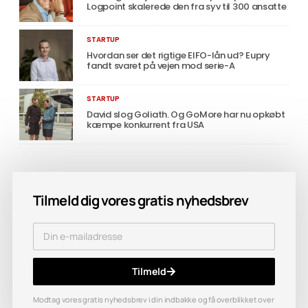
Logpoint skalerede den fra syv til 300 ansatte
STARTUP
Hvordan ser det rigtige EIFO-lån ud? Eupry
fandt svaret på vejen mod serie-A
STARTUP
David slog Goliath. Og GoMore har nu opkøbt
kæmpe konkurrent fra USA
Tilmeld dig vores gratis nyhedsbrev
Tilmeld
Modtag vores gratis nyhedsbrev i din indbakke og få overblikket over