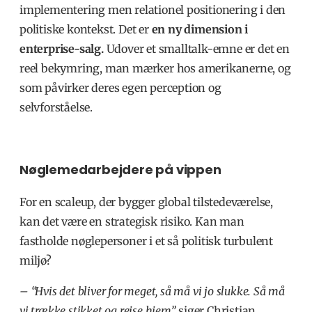
implementering men relationel positionering i den
politiske kontekst. Det er
en ny dimension i
enterprise-salg.
Udover et smalltalk-emne er det en
reel bekymring, man mærker hos amerikanerne, og
som påvirker deres egen perception og
selvforståelse.
Nøglemedarbejdere på vippen
For en scaleup, der bygger global tilstedeværelse,
kan det være en strategisk risiko. Kan man
fastholde nøglepersoner i et så politisk turbulent
miljø?
– “Hvis det bliver for meget, så må vi jo slukke. Så må
vi trække stikket og rejse hjem”,
siger Christian