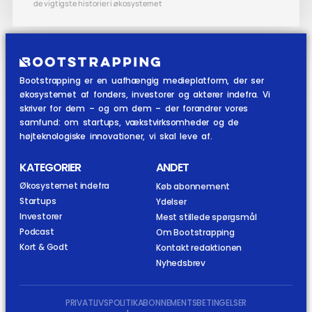
de vigtigste historier i økosystemet
Bootstrapping er en uafhængig medieplatform, der ser
økosystemet af fonders, investorer og aktører indefra. Vi
skriver for dem – og om dem – der forandrer vores
samfund: om startups, vækstvirksomheder og de
højteknologiske innovationer, vi skal leve af.
KATEGORIER
ANDET
Økosystemet indefra
Køb abonnement
Startups
Ydelser
Investorer
Mest stillede spørgsmål
Podcast
Om Bootstrapping
Kort & Godt
Kontakt redaktionen
Nyhedsbrev
PRIVATLIVSPOLITIK
ABONNEMENTSBETINGELSER