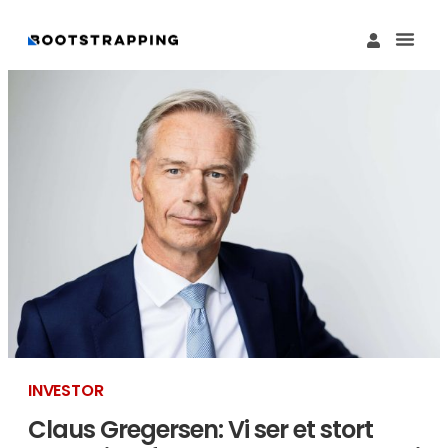
Køb M
Funding Guide 
Økosystemet I
INVESTOR
Claus Gregersen: Vi ser et stort