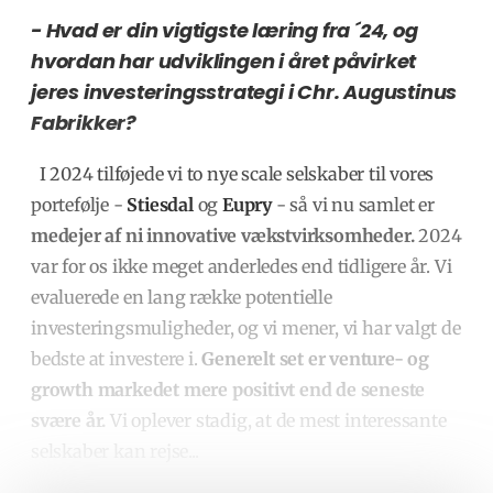
- Hvad er din vigtigste læring fra ´24, og
hvordan har udviklingen i året påvirket
jeres investeringsstrategi i Chr. Augustinus
Fabrikker?
I 2024 tilføjede vi to nye scale selskaber til vores
portefølje -
Stiesdal
og
Eupry
- så vi nu samlet er
medejer af ni innovative vækstvirksomheder.
2024
var for os ikke meget anderledes end tidligere år. Vi
evaluerede en lang række potentielle
investeringsmuligheder, og vi mener, vi har valgt de
bedste at investere i.
Generelt set er venture- og
growth markedet mere positivt end de seneste
svære år.
Vi oplever stadig, at de mest interessante
selskaber kan rejse
...