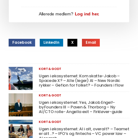
Allerede medlem?
Log ind her.
Facebook
LinkedIn
X
Email
KORT & GODT
Ugen i økosystemet: Kom skatte-Jakob –
Spacede X? – Alle (leger) AI – New Nordic
rykker – Gefion for folket? – Founders i flow
KORT & GODT
Ugen i økosystemet: Yes, Jakob Engel!-
byFounders III – Paven & Thorborg – Ny
AI/CTO rolle- Angella exit – Firkløver-guide
KORT & GODT
Ugen i økosystemet: AI i alt, overalt? – Teamet
er alt ..? – IPO’s og fintechs – VC power law –