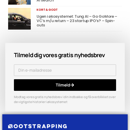
AI search
KORT & GODT
Ugen i økosystemet: Tung AI – Go GoMore –
VC’s m/u return – 23 startup IPO’s? – Spin-
outs
Tilmeld dig vores gratis nyhedsbrev
Tilmeld
Modtag vores gratis nyhedsbrev i din indbakke og få overblikket over
de vigtigste historier i økosystemet