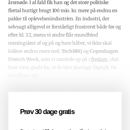
årsmøde. I al fald fik han og det store politiske
flertal hurtigt brugt 100 mio. kr. mere på endnu en
pakke til oplevelsesindustrien. En industri, der
selvsagt alligevel er forståeligt frustreret både før og
efter kl. 22, mens vi andre flår mundbind
meningsløst af og på og bare håber, vi ikke skal
lukkes endnu mere ned.
TechBBQ
og
Copenhagen
Fintech Week
, som vi samlede op på i
fredags
,
skal
bare være glade for, at de blev planlagt digitalt, for
nu aflyses alt...
Prøv 30 dage gratis