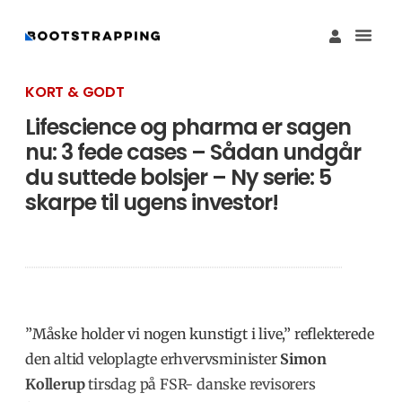
Køb M
Funding Guide 
Økosystemet I
KORT & GODT
Lifescience og pharma er sagen
nu: 3 fede cases – Sådan undgår
du suttede bolsjer – Ny serie: 5
skarpe til ugens investor!
”Måske holder vi nogen kunstigt i live,” reflekterede
den altid veloplagte erhvervsminister
Simon
Kollerup
tirsdag på FSR- danske revisorers