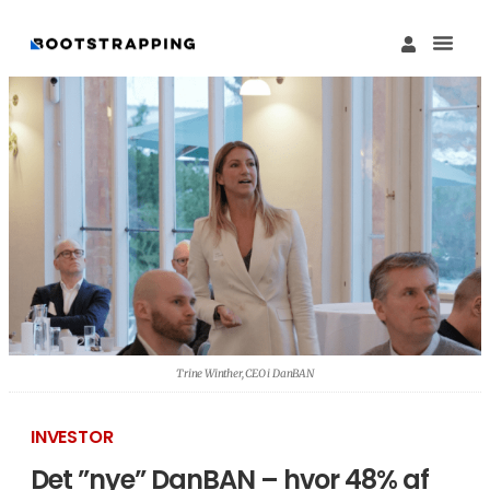
Køb M
Funding Guide 
Økosystemet I
Trine Winther, CEO i DanBAN
INVESTOR
Det ”nye” DanBAN – hvor 48% af