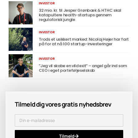
INVESTOR
32 mio. kr. til Jesper Grønbæk & HTHC skal
katapultere health-startups gennem
regulatorisk jungle
INVESTOR
Trods et usikkert marked: Nicolaj Højer har fart
på for at nå 100 startup-investeringer
INVESTOR
”Jeg vil skabe en vild exit” – angel går ind som
CEO i eget porteføljeselskab
Tilmeld dig vores gratis nyhedsbrev
Tilmeld