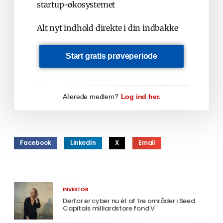
startup-økosystemet
Alt nyt indhold direkte i din indbakke
Start gratis prøveperiode
Allerede medlem?
Log ind her.
Facebook
LinkedIn
X
Email
INVESTOR
Derfor er cyber nu ét af tre områder i Seed
Capitals milliardstore fond V