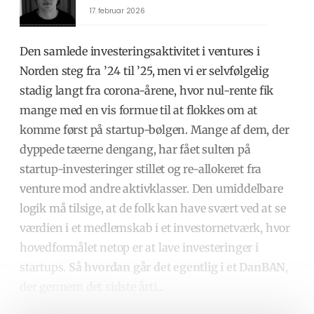
17. februar 2026
Den samlede investeringsaktivitet i ventures i
Norden steg fra ’24 til ’25, men vi er selvfølgelig
stadig langt fra corona-årene, hvor nul-rente fik
mange med en vis formue til at flokkes om at
komme først på startup-bølgen.
Mange af dem, der
dyppede tæerne dengang, har fået sulten på
startup-investeringer stillet og re-allokeret fra
venture mod andre aktivklasser. Den umiddelbare
logik må tilsige, at de folk kan have svært ved at se
værdien i et medlemskab i et investornetværk, hvor
hovedformålet netop er at lave investeringer i
startups.
Så hvordan går det egentlig i et DanBAN
,
der gennem det sidste årti
...