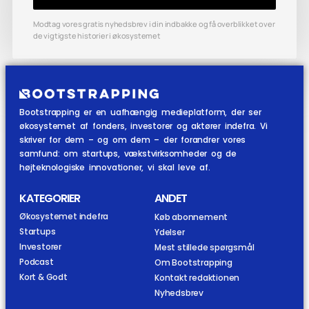
Modtag vores gratis nyhedsbrev i din indbakke og få overblikket over
de vigtigste historier i økosystemet
Bootstrapping er en uafhængig medieplatform, der ser
økosystemet af fonders, investorer og aktører indefra. Vi
skriver for dem – og om dem – der forandrer vores
samfund: om startups, vækstvirksomheder og de
højteknologiske innovationer, vi skal leve af.
KATEGORIER
ANDET
Økosystemet indefra
Køb abonnement
Startups
Ydelser
Investorer
Mest stillede spørgsmål
Podcast
Om Bootstrapping
Kort & Godt
Kontakt redaktionen
Nyhedsbrev