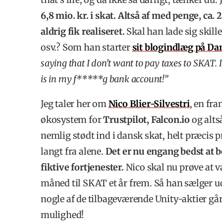
6,8 mio. kr. i skat. Altså af med penge, ca.
aldrig fik realiseret.
Skal han lade sig skill
osv.? Som han starter
sit blogindlæg på Dan
saying that I don’t want to pay taxes to SKAT.
is in my f*****g bank account!”
Jeg taler her om
Nico Blier-Silvestri
, en fra
økosystem for
Trustpilot, Falcon.io
og alts
nemlig stødt ind i dansk skat, helt præcis
langt fra alene.
Det er nu engang bedst at b
fiktive fortjenester.
Nico skal nu prøve at væ
måned til SKAT et år frem. Så han sælger ud
nogle af de tilbageværende Unity-aktier går 
mulighed!