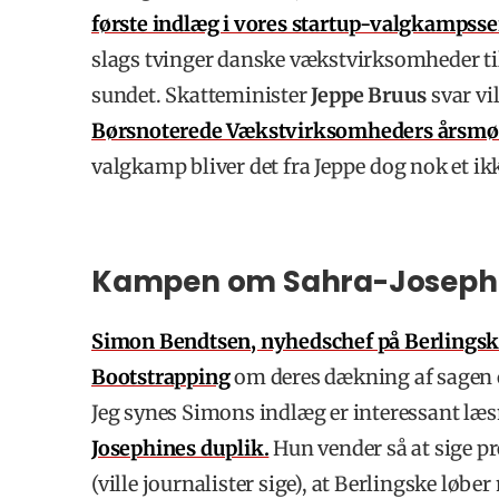
første indlæg i vores startup-valgkampsse
slags tvinger danske vækstvirksomheder til 
sundet. Skatteminister
Jeppe Bruus
svar vil
Børsnoterede Vækstvirksomheders årsmød
valgkamp bliver det fra Jeppe dog nok et ik
Kampen om Sahra-Josephin
Simon Bendtsen
, nyhedschef på Berlingsk
Bootstrapping
om deres dækning af sagen og
Jeg synes Simons indlæg er interessant læ
Josephines duplik.
Hun vender så at sige pr
(ville journalister sige), at Berlingske lø