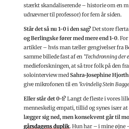
stærkt skandaliserende – historie om en m
udnævner til professor) for fem år siden.
Står det så nu 1-0 i den sag?
Det store flerta
og Berlingske fører med mere end 1-0
. Fo
artikler – hvis man tæller gengivelser fra
samme billede fast af en
’Techdronning der e
medieforskningen
,
at så tror folk på den fr
solointerview med
Sahra-Josephine Hjorth
give mikrofonen til en
’kvindelig Stein Bagge
Eller står det 0-1?
Langt de fleste i vores lil
menneskelig empati, tillid og synes især at 
lægger sig ned, men konsekvent går til 
gårsdagens duplik
. Hun har – i mine øjne 