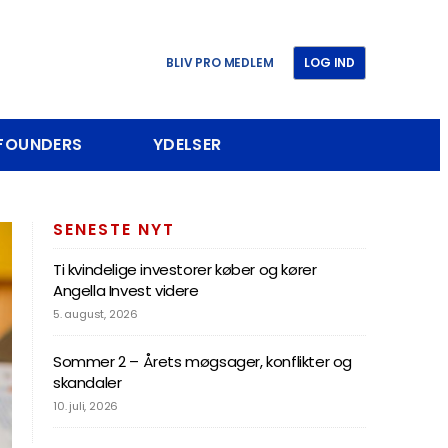
BLIV PRO MEDLEM
LOG IND
 FOUNDERS
YDELSER
SENESTE NYT
Ti kvindelige investorer køber og kører
Angella Invest videre
5. august, 2026
Sommer 2 – Årets møgsager, konflikter og
skandaler
10. juli, 2026