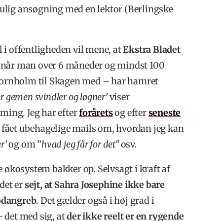
ulig ansøgning med en lektor (Berlingske
l i offentligheden vil mene, at
Ekstra Bladet
r når man over 6 måneder og mindst 100
 Bornholm til Skagen med – har hamret
r gemen svindler og løgner’
viser
aming. Jeg har efter
forårets
og efter
seneste
fået ubehagelige mails om, hvordan jeg kan
r’
og om ”
hvad jeg får for det”
osv.
le økosystem bakker op. Selvsagt i kraft af
det er
sejt, at Sahra Josephine ikke bare
modangreb
. Det gælder også i høj grad i
– det med sig, at
der ikke reelt er en rygende