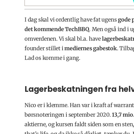
I dag skal vi ordentlig have fat ugens
gode 
det kommende TechBBQ
. Men også ind i 
omverdenen. Vi skal bl.a. have
lagerbeskat
founder stillet i
mediernes gabestok
. Tilb
Lad os komme i gang.
Lagerbeskatningen fra hel
Nico er i klemme. Han var i kraft af warra
børsnoteringen i september 2020.
13,7 mio
aktierne, og kursen faldt siden som en sten
that’s life, og da ikke så dårligt, tænker du. 