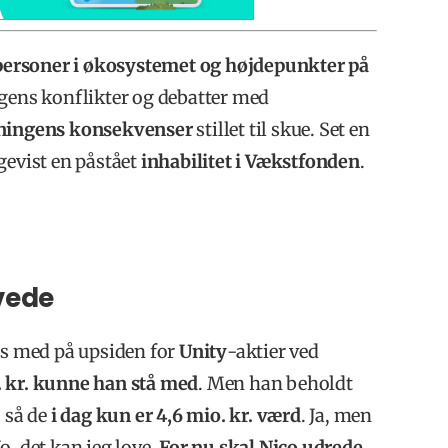
personer i økosystemet og højdepunkter på
ugens konflikter og debatter med
ningens konsekvenser
stillet til skue. Set en
agevist en påstået
inhabilitet i Vækstfonden
.
vede
nts med på upsiden for
Unity
-aktier ved
. kr. kunne han stå med
. Men han beholdt
, så de
i dag kun er 4,6 mio. kr. værd
. Ja, men
Jo, det kan jeg love.
For nu skal Nico udrede