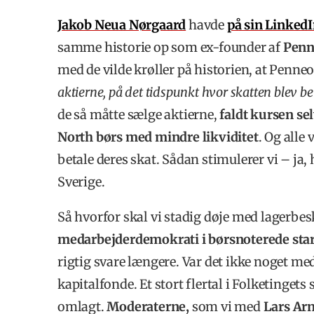
Jakob Neua Nørgaard
havde
på sin LinkedI
samme historie op som ex-founder af
Penn
med de vilde krøller på historien, at Pen
aktierne, på det tidspunkt hvor skatten blev b
de så måtte sælge aktierne,
faldt kursen sel
North børs med mindre likviditet
. Og alle 
betale deres skat. Sådan stimulerer vi – ja,
Sverige.
Så hvorfor skal vi stadig døje med lagerbes
medarbejderdemokrati i børsnoterede st
rigtig svare længere. Var det ikke noget 
kapitalfonde. Et stort flertal i Folketingets
omlagt.
Moderaterne,
som vi med
Lars Ar