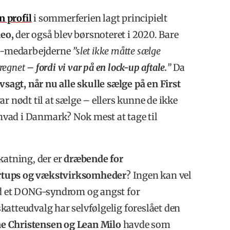
n profil
i sommerferien lagt principielt
eo,
der også blev børsnoteret i 2020. Bare
neo-medarbejderne
”slet ikke måtte sælge
eregnet
– fordi vi var på en lock-up aftale.
”
Da
vsagt, når nu alle skulle sælge på en First
var nødt til at sælge – ellers kunne de ikke
 hvad i Danmark? Nok mest at tage til
katning, der er
dræbende for
artups og vækstvirksomheder
? Ingen kan vel
med et DONG-syndrom og angst for
 skatteudvalg har selvfølgelig foreslået den
ne Christensen og Lean Milo
havde som