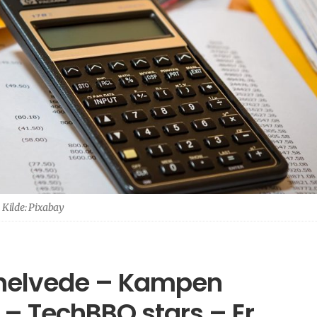
Kilde: Pixabay
 helvede – Kampen
– TechBBQ stars – Er