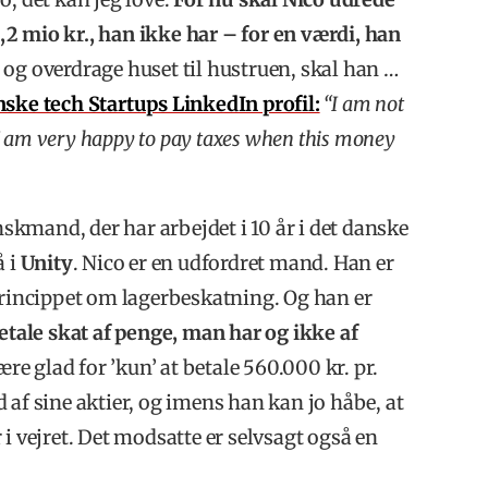
 2,2 mio kr., han ikke har – for en værdi, han
e og overdrage huset til hustruen, skal han …
ske tech Startups LinkedIn profil:
“I am not
I am very happy to pay taxes when this money
nskmand, der har arbejdet i 10 år i det danske
å i
Unity
. Nico er en udfordret mand. Han er
 princippet om lagerbeskatning. Og han er
etale skat af penge, man har og ikke af
re glad for ’kun’ at betale 560.000 kr. pr.
 af sine aktier, og imens han kan jo håbe, at
i vejret. Det modsatte er selvsagt også en