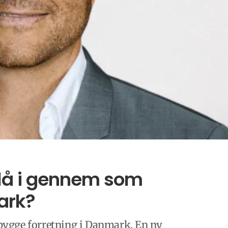
slå i gennem som
ark?
t bygge forretning i Danmark. En ny