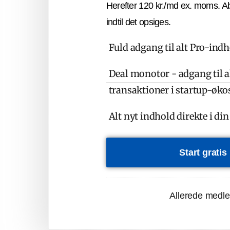
Herefter 120 kr./md ex. moms. A
indtil det opsiges.
Fuld adgang til alt Pro-ind
Deal monotor - adgang til al
transaktioner i startup-øk
Alt nyt indhold direkte i di
Start grati
Allerede medl