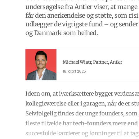
undersøgelse fra Antler viser, at mange
får den anerkendelse og støtte, som ri
udlægger de vigtigste fund – og sender
og Danmark som helhed.
Michael Wiatr, Partner, Antler
18. april 2025
Ideen om, at iværksættere bygger verdens
kollegieværelse eller i garagen, når de er s
Selvfølgelig findes der unge founders, som s
fleste tilfælde har
tech-founders mere end 
succesfulde karrierer og lønninger til at ta