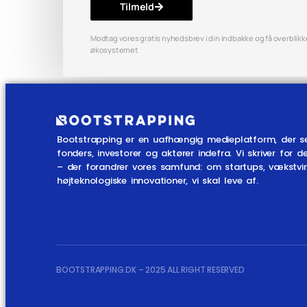
Tilmeld
Modtag vores gratis nyhedsbrev i din indbakke og få overblikket
økosystemet
Bootstrapping er en uafhængig medieplatform, der s
fonders, investorer og aktører indefra. Vi skriver fo
– der forandrer vores samfund: om startups, vækstv
højteknologiske innovationer, vi skal leve af.
BOOTSTRAPPING.DK – 2025 ALL RIGHT RESERVED