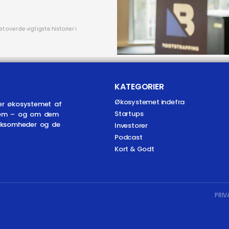
 over de vigtigste historier i
KATEGORIER
Økosystemet indefra
er økosystemet af
Startups
r dem – og om dem
irksomheder og de
Investorer
Podcast
Kort & Godt
PRIV