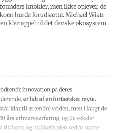
 founders knokler, men ikke oplever, de
sikoen burde forudsætte. Michael Wiatr
 en klar appel til det danske økosystem
ændrende innovation på deres
tuderende,
er lidt af en fortærsket myte
.
tår klar til at ændre verden, men i langt de
10 års erhvervserfaring
, og de veksler
ge risikoen og usikkerheden ved at starte