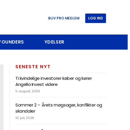
BLIV PRO MEDLEM
LOG IND
 FOUNDERS
YDELSER
SENESTE NYT
Ti kvindelige investorer køber og kører
Angella Invest videre
5. august, 2026
Sommer 2 – Årets møgsager, konflikter og
skandaler
10. juli, 2026