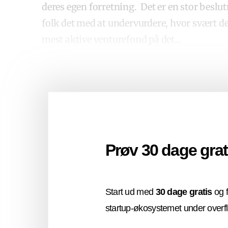
deres egen forretning.
Det er en stor beslu
folk det med at undervurdere, hvor svært de
mest aktive venturefond på det
...
Prøv 30 dage grat
Start ud med
30 dage gratis
og f
startup-økosystemet under overf