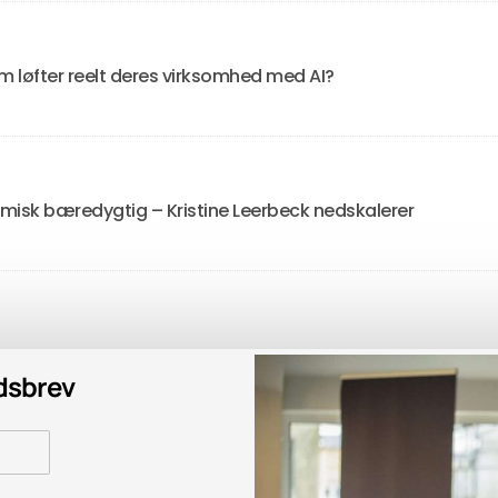
m løfter reelt deres virksomhed med AI?
omisk bæredygtig – Kristine Leerbeck nedskalerer
edsbrev