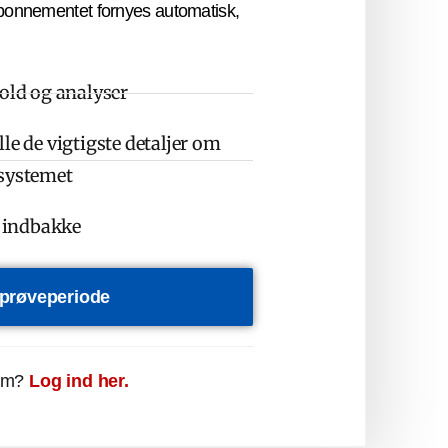
bonnementet fornyes automatisk,
hold og analyser
le de vigtigste detaljer om
osystemet
n indbakke
s prøveperiode
em?
Log ind her.