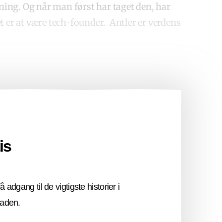
tning. Og når man først har taget den, har
t er at være tech-founder.
Antler er verdens
is
å adgang til de vigtigste historier i
laden.