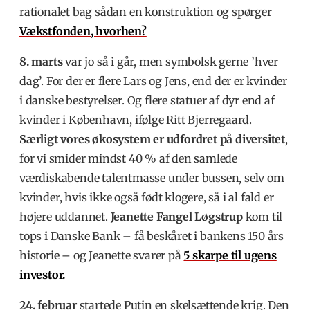
rationalet bag sådan en konstruktion og spørger
Vækstfonden, hvorhen?
8. marts
var jo så i går, men symbolsk gerne ’hver
dag’. For der er flere Lars og Jens, end der er kvinder
i danske bestyrelser. Og flere statuer af dyr end af
kvinder i København, ifølge Ritt Bjerregaard.
Særligt vores økosystem er udfordret på diversitet
,
for vi smider mindst 40 % af den samlede
værdiskabende talentmasse under bussen, selv om
kvinder, hvis ikke også født klogere, så i al fald er
højere uddannet.
Jeanette Fangel Løgstrup
kom til
tops i Danske Bank – få beskåret i bankens 150 års
historie – og Jeanette svarer på
5 skarpe til ugens
investor.
24. februar
startede Putin en skelsættende krig. Den