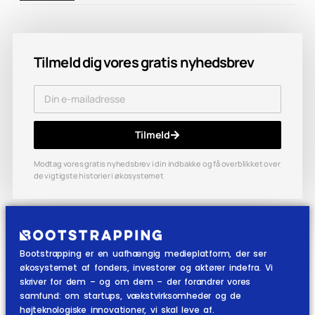
Tilmeld dig vores gratis nyhedsbrev
Tilmeld
Modtag vores gratis nyhedsbrev i din indbakke og få overblikket over
de vigtigste historier i økosystemet
Bootstrapping er en uafhængig medieplatform, der ser
økosystemet af fonders, investorer og aktører indefra. Vi
skriver for dem – og om dem – der forandrer vores
samfund: om startups, vækstvirksomheder og de
højteknologiske innovationer, vi skal leve af.