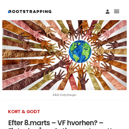
Køb M
Funding Guide 
Økosystemet I
Kilde: Getty Images
KORT & GODT
Efter 8.marts – VF hvorhen? –