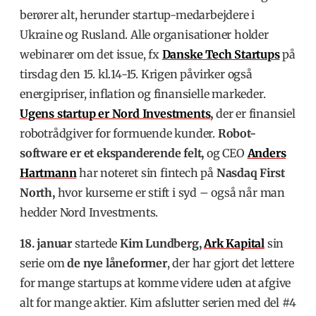
berører alt, herunder startup-medarbejdere i
Ukraine og Rusland. Alle organisationer holder
webinarer om det issue, fx
Danske Tech Startups
på
tirsdag den 15. kl.14-15. Krigen påvirker også
energipriser, inflation og finansielle markeder.
Ugens startup er Nord Investments
,
der er finansiel
robotrådgiver for formuende kunder.
Robot-
software er et ekspanderende felt,
og CEO
Anders
Hartmann
har noteret sin fintech på
Nasdaq First
North,
hvor kurserne er stift i syd – også når man
hedder Nord Investments.
18. januar
startede
Kim Lundberg,
Ark Kapital
sin
serie om
de nye låneformer
, der har gjort det lettere
for mange startups at komme videre uden at afgive
alt for mange aktier. Kim afslutter serien med del #4