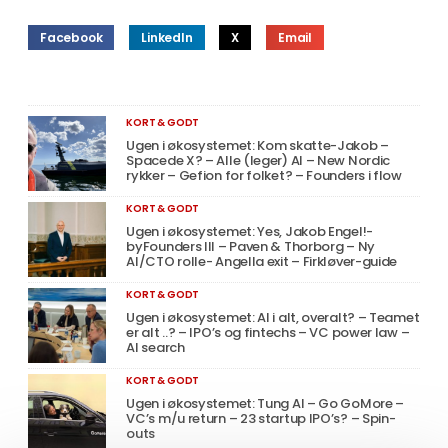
Facebook
LinkedIn
X
Email
KORT & GODT
Ugen i økosystemet: Kom skatte-Jakob –
Spacede X? – Alle (leger) AI – New Nordic
rykker – Gefion for folket? – Founders i flow
KORT & GODT
Ugen i økosystemet: Yes, Jakob Engel!-
byFounders III – Paven & Thorborg – Ny
AI/CTO rolle- Angella exit – Firkløver-guide
KORT & GODT
Ugen i økosystemet: AI i alt, overalt? – Teamet
er alt ..? – IPO’s og fintechs – VC power law –
AI search
KORT & GODT
Ugen i økosystemet: Tung AI – Go GoMore –
VC’s m/u return – 23 startup IPO’s? – Spin-
outs