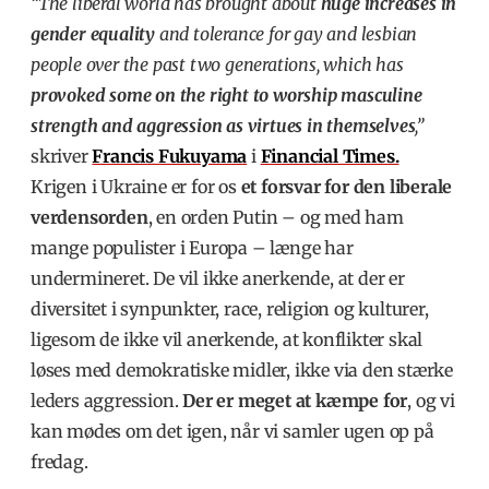
“The liberal world has brought about
huge increases in
gender equality
and t
olerance for gay and lesbian
people over the past two generations, which has
provoked some on
the right to worship masculine
strength and aggression as virtues in themselves
,”
skriver
Francis Fukuyama
i
Financial Times.
Krigen i Ukraine er for os
et forsvar for den liberale
verdensorden
, en orden Putin – og med ham
mange populister i Europa – længe har
undermineret. De vil ikke anerkende, at der er
diversitet i synpunkter, race, religion og kulturer,
ligesom de ikke vil anerkende, at konflikter skal
løses med demokratiske midler, ikke via den stærke
leders aggression.
Der er meget at kæmpe for
, og vi
kan mødes om det igen, når vi samler ugen op på
fredag.