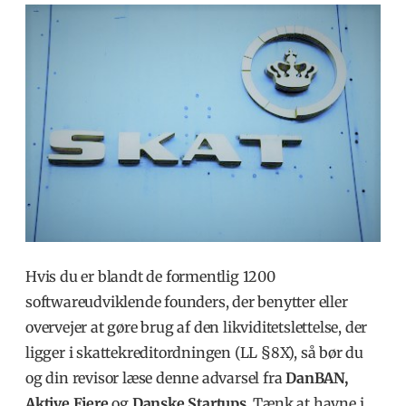
Hvis du er blandt de formentlig 1200
softwareudviklende founders, der benytter eller
overvejer at gøre brug af den likviditetslettelse, der
ligger i skattekreditordningen (LL §8X), så bør du
og din revisor læse denne advarsel fra
DanBAN,
Aktive Ejere
og
Danske Startups.
Tænk at havne i