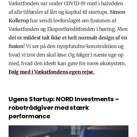
Vækstfonden var under COVID-19 med i halvdelen
af alle tilførsler af lån og kapital til startups.
Simon
Kollerup
har sendt lovforslaget om fusionen af
Vækstfonden og Eksportkreditfonden i høring. Men
det er mildest talt ikke et helt normalt design af en
fusion
! Vi ser på den nyopfundne konstruktion og
hvad vi tror den skal løse. Og følger i næste uge op
med, hvad den ideelt kan gøre for vores økosystem.
Følg med i Vækstfondens egen rejse.
Ugens Startup: NORD Investments –
robotrådgiver med stærk
performance