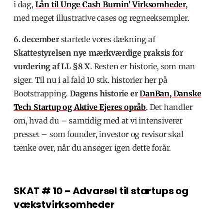
i dag,
Lån til Unge Cash Burnin’ Virksomheder
,
med meget illustrative cases og regneeksempler.
6. december
startede vores dækning af
Skattestyrelsen nye mærkværdige praksis for
vurdering af LL §8 X
. Resten er historie, som man
siger. Til nu i al fald 10 stk. historier her på
Bootstrapping.
Dagens historie er
DanBan, Danske
Tech Startup og Aktive Ejeres opråb
.
Det handler
om, hvad du – samtidig med at vi intensiverer
presset – som founder, investor og revisor skal
tænke over, når du ansøger igen dette forår.
SKAT # 10 – Advarsel til startups og
vækstvirksomheder