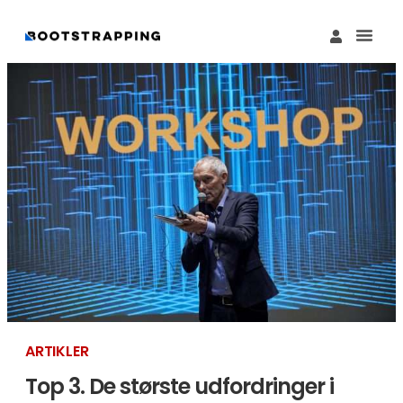
Køb M
Funding Guide 
Økosystemet I
ARTIKLER
Top 3. De største udfordringer i