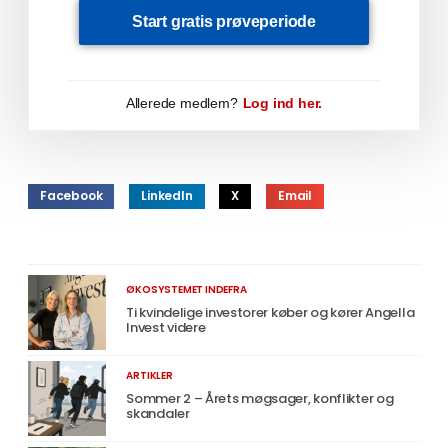
Start gratis prøveperiode
Allerede medlem?
Log ind her.
Facebook
LinkedIn
X
Email
ØKOSYSTEMET INDEFRA
Ti kvindelige investorer køber og kører Angella
Invest videre
ARTIKLER
Sommer 2 – Årets møgsager, konflikter og
skandaler