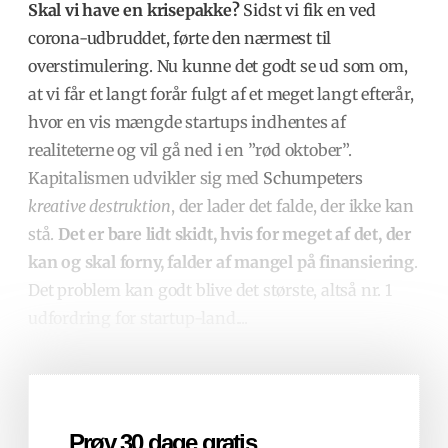
Skal vi have en krisepakke?
Sidst vi fik en ved
corona-udbruddet, førte den nærmest til
overstimulering. Nu kunne det godt se ud som om,
at vi får et langt forår fulgt af et meget langt efterår,
hvor en vis mængde startups indhentes af
realiteterne og vil gå ned i en ”rød oktober”.
Kapitalismen udvikler sig med
Schumpeters
kreative destruktion
, der lader det falde, der ikke kan
stå.
Det er bare lidt skidt, hvis for meget af det, der
kan og skal forny, falder af mangel på finansiering
.
Det problem kan godt blive det største, altså nr. 1
udfordring for startup-land.
...
Prøv 30 dage gratis