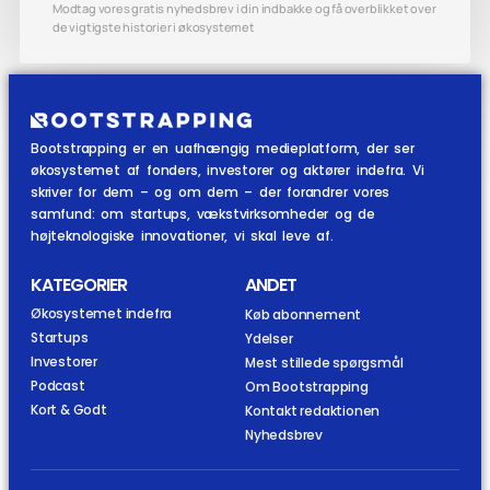
Modtag vores gratis nyhedsbrev i din indbakke og få overblikket over
de vigtigste historier i økosystemet
Bootstrapping er en uafhængig medieplatform, der ser
økosystemet af fonders, investorer og aktører indefra. Vi
skriver for dem – og om dem – der forandrer vores
samfund: om startups, vækstvirksomheder og de
højteknologiske innovationer, vi skal leve af.
KATEGORIER
ANDET
Økosystemet indefra
Køb abonnement
Startups
Ydelser
Investorer
Mest stillede spørgsmål
Podcast
Om Bootstrapping
Kort & Godt
Kontakt redaktionen
Nyhedsbrev