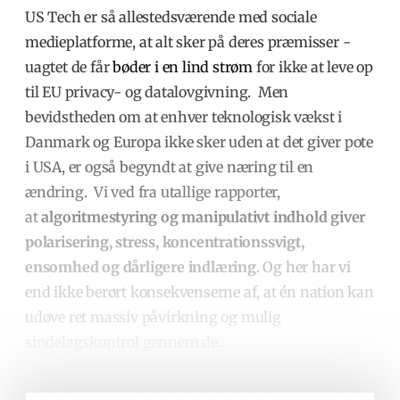
US Tech er så allestedsværende med sociale
medieplatforme, at alt sker på deres præmisser -
uagtet de får
bøder i en lind strøm
for ikke at leve op
til EU privacy- og datalovgivning.
Men
bevidstheden om at enhver teknologisk vækst i
Danmark og Europa ikke sker uden at det giver pote
i USA, er også begyndt at give næring til en
ændring.
Vi ved fra utallige rapporter,
at
algoritmestyring og manipulativt indhold giver
polarisering, stress, koncentrationssvigt,
ensomhed og dårligere indlæring
. Og her har vi
end ikke berørt konsekvenserne af, at én nation kan
udøve ret massiv påvirkning og mulig
sindelagskontrol gennem de
...