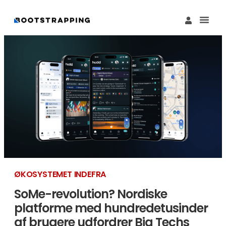
Køb M
Funding Guide 
Økosystemet I
ØKOSYSTEMET INDEFRA
SoMe-revolution? Nordiske
platforme med hundredetusinder
af brugere udfordrer Big Techs