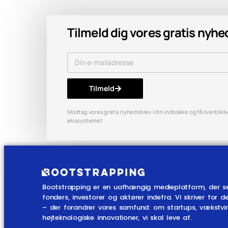
Tilmeld dig vores gratis nyh
Tilmeld
Modtag vores gratis nyhedsbrev i din indbakke og få overblikket
økosystemet
Bootstrapping er en uafhængig medieplatform, der s
fonders, investorer og aktører indefra. Vi skriver fo
– der forandrer vores samfund: om startups, vækstv
højteknologiske innovationer, vi skal leve af.