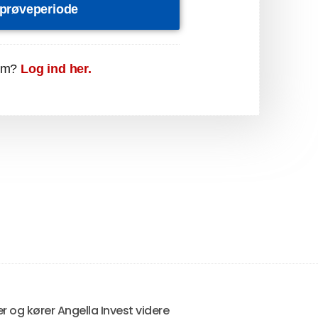
s prøveperiode
em?
Log ind her.
er og kører Angella Invest videre