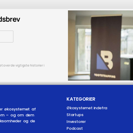
edsbrev
 over de vigtigste historier i
KATEGORIER
Økosystemet indefra
er økosystemet af
Startups
r dem – og om dem
irksomheder og de
Investorer
Podcast