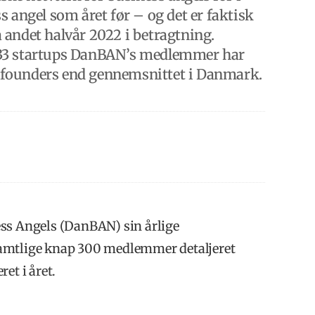
 angel som året før – og det er faktisk
andet halvår 2022 i betragtning.
 1033 startups DanBAN’s medlemmer har
ge founders end gennemsnittet i Danmark.
ess Angels (DanBAN) sin årlige
samtlige knap 300 medlemmer detaljeret
et i året.