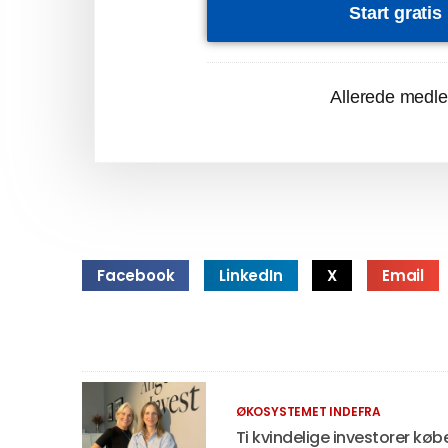
Start grati
Allerede medl
Facebook
LinkedIn
X
Email
ØKOSYSTEMET INDEFRA
Ti kvindelige investorer køb