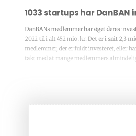
1033 startups har DanBAN i
DanBANs medlemmer har øget deres invester
2022 til i alt 452 mio. kr.
Det er i snit 2,3 m
medlemmer, der er fuldt investeret, eller ha
takt med at mange medlemmers almindelige
...