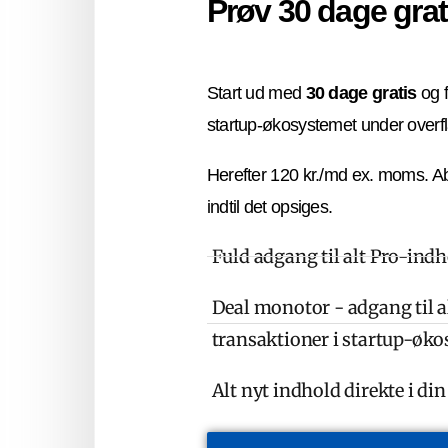
Prøv 30 dage grat
Start ud med
30 dage gratis
og f
startup-økosystemet under overf
Herefter 120 kr./md ex. moms. A
indtil det opsiges.
Fuld adgang til alt Pro-ind
Deal monotor - adgang til al
transaktioner i startup-øk
Alt nyt indhold direkte i di