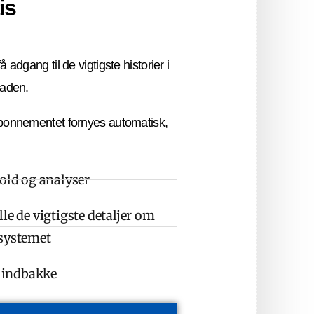
is
å adgang til de vigtigste historier i
laden.
bonnementet fornyes automatisk,
hold og analyser
le de vigtigste detaljer om
osystemet
n indbakke