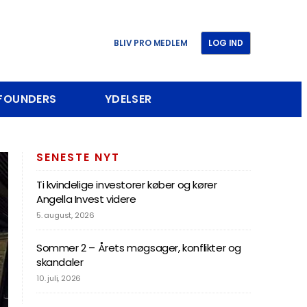
BLIV PRO MEDLEM
LOG IND
 FOUNDERS
YDELSER
SENESTE NYT
Ti kvindelige investorer køber og kører
Angella Invest videre
5. august, 2026
Sommer 2 – Årets møgsager, konflikter og
skandaler
10. juli, 2026