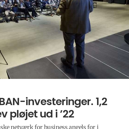
BAN-investeringer. 1,2
 pløjet ud i ’22
nske netværk for business angels for i