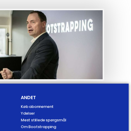
ANDET
Køb abonnement
Ydelser
Mest stillede spørgsmål
Om Bootstrapping