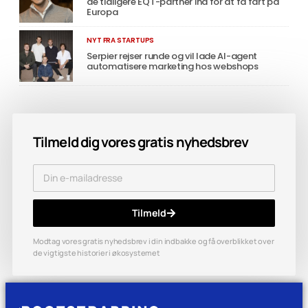
de tidligere EQT-partner ind for at få fart på
Europa
NYT FRA STARTUPS
Serpier rejser runde og vil lade AI-agent
automatisere marketing hos webshops
Tilmeld dig vores gratis nyhedsbrev
Tilmeld
Modtag vores gratis nyhedsbrev i din indbakke og få overblikket over
de vigtigste historier i økosystemet