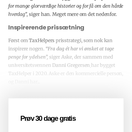
for mange glorværdige historier og for få om den hårde
hverdag”
, siger han. Meget mere om det nedenfor.
Inspirerende prissætning
Først om
TaxHelpers
prisstrategi, som nok kan
inspirere nogen.
“
Fra dag ét har vi ønsket at tage
penge for ydelsen”,
siger Aske, der sammen med
universitetsvennen
Danni Gregersen
har bygget
TaxHelper i 2020. Aske er den kommercielle person,
og Danni har...
Prøv 30 dage gratis