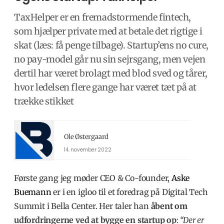
TaxHelper er en fremadstormende fintech,
som hjælper private med at betale det rigtige i
skat (læs: få penge tilbage). Startup’ens no cure,
no pay-model går nu sin sejrsgang, men vejen
dertil har været brolagt med blod sved og tårer,
hvor ledelsen flere gange har været tæt på at
trække stikket
Ole Østergaard
14. november 2022
Første gang jeg møder CEO & Co-founder,
Aske
Buemann
er i en igloo til et foredrag på Digital Tech
Summit i Bella Center. Her taler han
åbent om
udfordringerne ved at bygge en startup op
:
“Der er