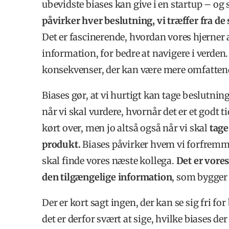
ubevidste biases kan give i en startup – og
påvirker hver beslutning, vi træffer fra de
Det er fascinerende, hvordan vores hjerner
information, for bedre at navigere i verd
konsekvenser, der kan være mere omfattende
Biases gør, at vi hurtigt kan tage beslutni
når vi skal vurdere, hvornår det er et godt t
kørt over, men jo altså også når vi skal
tage
produkt.
Biases påvirker hvem vi forfremmer
skal finde vores næste kollega.
Det er vore
den tilgængelige information
, som bygger 
Der er kort sagt ingen, der kan se sig fri for
det er derfor svært at sige, hvilke biases d