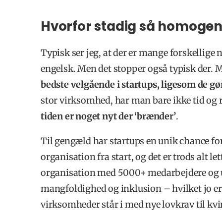
Hvorfor stadig så homoge
Typisk ser jeg, at der er mange forskellige na
engelsk. Men det stopper også typisk der. M
bedste velgående i startups, ligesom de g
stor virksomhed, har man bare ikke tid og re
tiden er noget nyt der ‘brænder’
.
Til gengæld har startups en unik chance f
organisation fra start, og det er trods alt le
organisation med 5000+ medarbejdere og u
mangfoldighed og inklusion – hvilket jo er
virksomheder står i med nye lovkrav til kvin