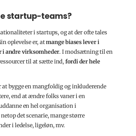
ne startup-teams?
tionaliteter i startups, og at der ofte tales
in oplevelse er, at
mange biases lever i
ør i andre virksomheder
. I modsætning til en
ssourcer til at sætte ind,
fordi der hele
or at bygge en mangfoldig og inkluderende
ttere, end at ændre folks vaner i en
ddanne en hel organisation i
 netop det scenarie, mange større
der i ledelse, ligeløn, mv.