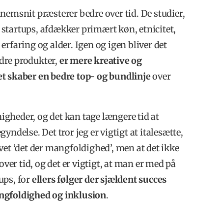
nemsnit præsterer bedre over tid. De studier,
startups, afdækker primært køn, etnicitet,
rfaring og alder. Igen og igen bliver det
dre produkter,
er mere kreative og
et skaber en bedre top- og bundlinje
over
gheder, og det kan tage længere tid at
ndelse. Det tror jeg er vigtigt at italesætte,
vet ‘det der mangfoldighed’, men at det ikke
er tid, og det er vigtigt, at man er med på
ups, for
ellers følger der sjældent succes
angfoldighed og inklusion
.