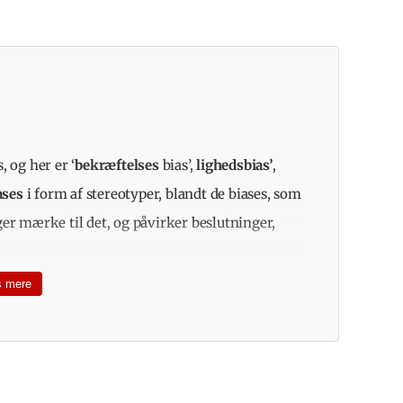
, og her er ‘
bekræftelses
bias’,
lighedsbias’
,
ases
i form af stereotyper, blandt de biases, som
ger mærke til det, og påvirker beslutninger,
 mere
er ligner os selv. Vi mennesker har ganske enkelt
tætte bånd med folk, der minder mest om os selv
om alder, køn, ethnicitet, men også når det