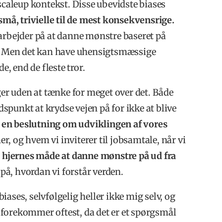
 scaleup kontekst. Disse ubevidste biases
 små, trivielle til de mest konsekvensrige.
 arbejder på at danne mønstre baseret på
en. Men det kan have uhensigtsmæssige
, end de fleste tror.
nger uden at tænke for meget over det. Både
idspunkt at krydse vejen på for ikke at blive
 en beslutning om udviklingen af vores
, og hvem vi inviterer til jobsamtale, når vi
s hjernes måde at danne mønstre på ud fra
på, hvordan vi forstår verden.
 biases, selvfølgelig heller ikke mig selv, og
er forekommer oftest, da det er et spørgsmål