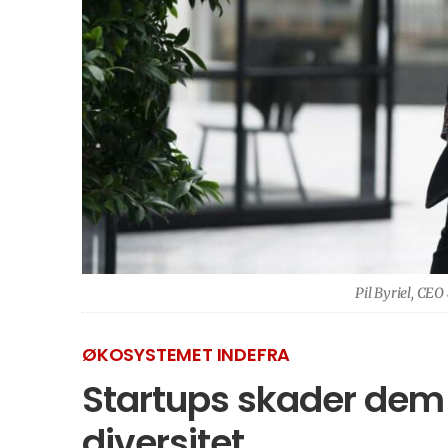
Pil Byriel, CE
ØKOSYSTEMET INDEFRA
Startups skader dem 
diversitet