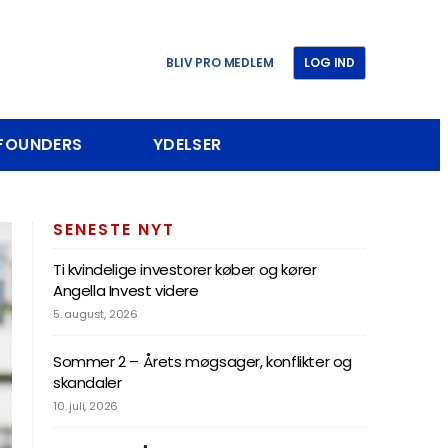
BLIV PRO MEDLEM
LOG IND
 FOUNDERS
YDELSER
SENESTE NYT
Ti kvindelige investorer køber og kører
Angella Invest videre
5. august, 2026
Sommer 2 – Årets møgsager, konflikter og
skandaler
10. juli, 2026