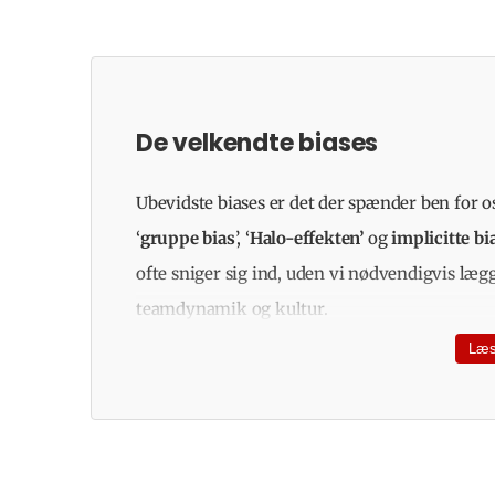
De velkendte biases
Ubevidste biases er det der spænder ben for os
‘
gruppe bias
’, ‘
Halo-effekten’
og
implicitte bi
ofte sniger sig ind, uden vi nødvendigvis læg
teamdynamik og kultur.
Læs
‘Lighedsbias’ og ‘gruppebias’
´
Lighedsbiases
´: Vi favoriserer folk, d
en tendens til i højere grad at knytte 
– både når det kommer til attributter s