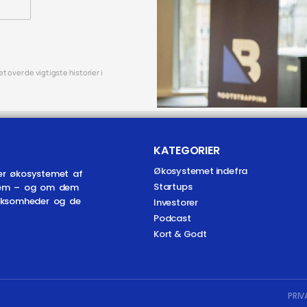
 over de vigtigste historier i
KATEGORIER
Økosystemet indefra
er økosystemet af
Startups
r dem – og om dem
irksomheder og de
Investorer
Podcast
Kort & Godt
PRIV