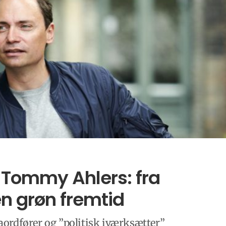
 Tommy Ahlers: fra
 en grøn fremtid
ordfører og ”politisk iværksætter”