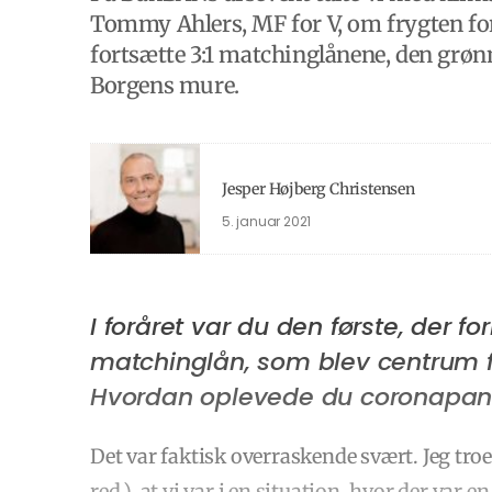
Tommy Ahlers, MF for V, om frygten fo
fortsætte 3:1 matchinglånene, den grøn
Borgens mure.
Jesper Højberg Christensen
5. januar 2021
I foråret var du den første, der f
matchinglån, som blev centrum fo
Hvordan oplevede du coronapan
Det var faktisk overraskende svært. Jeg tro
red.), at vi var i en situation, hvor der var