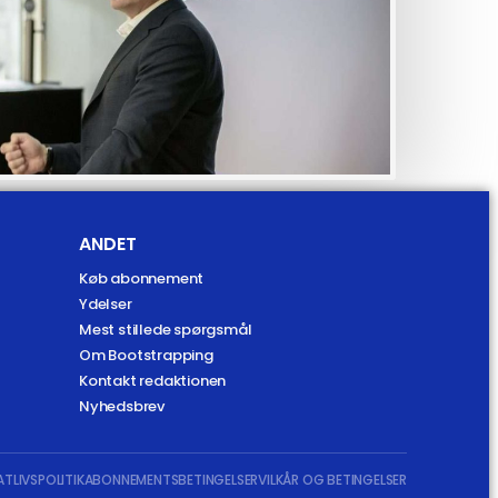
ANDET
Køb abonnement
Ydelser
Mest stillede spørgsmål
Om Bootstrapping
Kontakt redaktionen
Nyhedsbrev
ATLIVSPOLITIK
ABONNEMENTSBETINGELSER
VILKÅR OG BETINGELSER