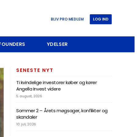
BLIV PRO MEDLEM
LOG IND
 FOUNDERS
YDELSER
SENESTE NYT
Ti kvindelige investorer køber og kører
Angella Invest videre
5. august, 2026
Sommer 2 – Årets møgsager, konflikter og
skandaler
10. juli, 2026