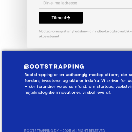
Tilmeld
Modtag vores gratis nyhedsbrev i din indbakke og få overblikket
økosystemet
Bootstrapping er en uafhængig medieplatform, der s
fonders, investorer og aktører indefra. Vi skriver fo
– der forandrer vores samfund: om startups, vækstv
højteknologiske innovationer, vi skal leve af.
BOOTSTRAPPING.DK – 2025 ALL RIGHT RESERVED