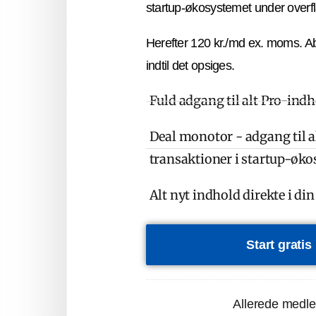
startup-økosystemet under overf
Herefter 120 kr./md ex. moms. A
indtil det opsiges.
Fuld adgang til alt Pro-ind
Deal monotor - adgang til al
transaktioner i startup-øk
Alt nyt indhold direkte i di
Start grati
Allerede medl