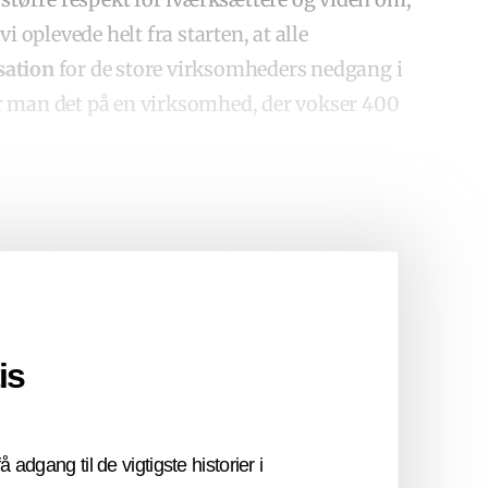
i oplevede helt fra starten, at alle
ation
for de store virksomheders nedgang i
r man det på en virksomhed, der vokser 400
is
å adgang til de vigtigste historier i