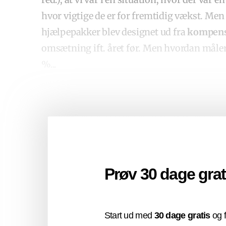
hvor vigtige de er for fremtidig vækst. Men v
hjælpepakker blev designet ud fra
kompens
omsætning ift. året før. Men hvordan måle
%...
Prøv 30 dage grat
Start ud med
30 dage gratis
og f