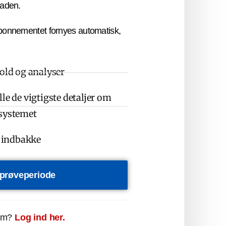
laden.
bonnementet fornyes automatisk,
hold og analyser
le de vigtigste detaljer om
osystemet
n indbakke
s prøveperiode
em?
Log ind her.