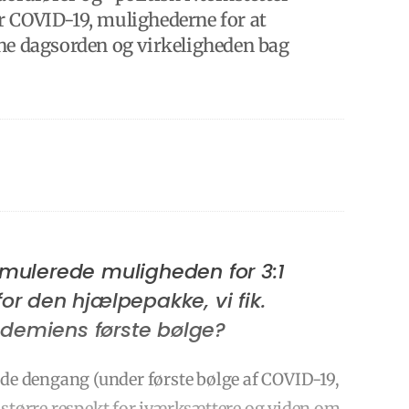
r COVID-19, mulighederne for at
ne dagsorden og virkeligheden bag
ormulerede muligheden for 3:1
r den hjælpepakke, vi fik.
demiens første bølge?
ede dengang (under første bølge af COVID-19,
 en større respekt for iværksættere og viden om,