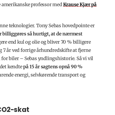
rre amerikanske professor med
Krause Kjær på
ønne teknologier. Tony Sebas hovedpointe er
 billiggøres så hurtigt, at de nærmest
igere end kul og olie og bliver 70 % billigere
g 7 år ved forrige århundredskifte at fjerne
for biler – Sebas yndlingshistorie. Så vi vil
 det kendte
på 15 år sagtens opnå 90 %
dvarende energi, selvkørende transport og
 CO2-skat