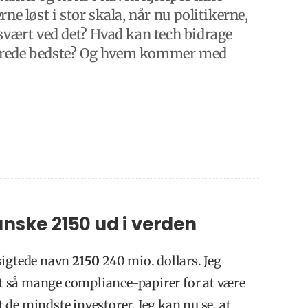
ne løst i stor skala, når nu politikerne,
 svært ved det? Hvad kan tech bidrage
allerede bedste? Og hvem kommer med
nske 2150 ud i verden
gsigtede navn
2150
240 mio. dollars. Jeg
ldt så mange compliance-papirer for at være
de mindste investorer. Jeg kan nu se, at