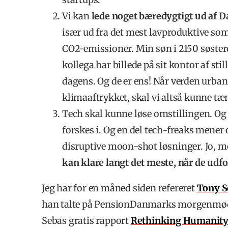
Vi kan
lede noget bæredygtigt ud af D
især ud fra det mest lavproduktive som 
CO2-emissioner. Min søn i 2150 søste
kollega har billede på sit kontor af sti
dagens. Og de er ens! Når verden urban
klimaaftrykket, skal vi altså kunne tæ
Tech skal kunne løse omstillingen. Og he
forskes i. Og en del tech-freaks mener og
disruptive moon-shot løsninger. Jo, 
kan klare langt det meste, når de udfol
Jeg har for en måned siden refereret
Tony S
han talte på PensionDanmarks morgenmø
Sebas gratis rapport
Rethinking Humanit