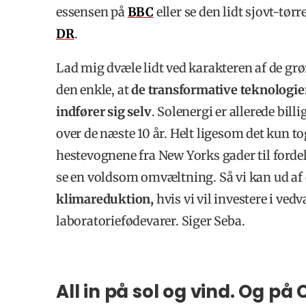
essensen på
BBC
eller se den lidt sjovt-tø
DR
.
Lad mig dvæle lidt ved karakteren af de gr
den enkle, at
de transformative teknologier
indfører sig selv
. Solenergi er allerede bill
over de næste 10 år. Helt ligesom det kun to
hestevognene fra New Yorks gader til fordel 
se en voldsom omvæltning. Så vi kan ud af
klimareduktion,
hvis vi vil investere i ve
laboratoriefødevarer. Siger Seba.
All in på sol og vind. Og på