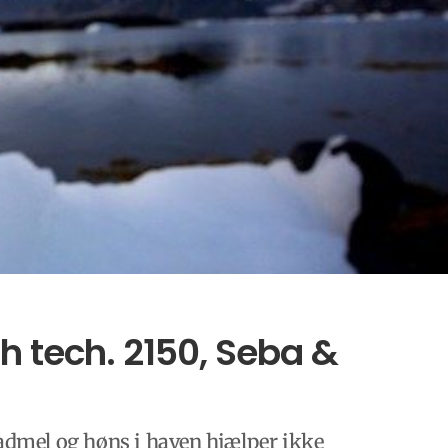
 tech. 2150, Seba &
vadmel og høns i haven hjælper ikke