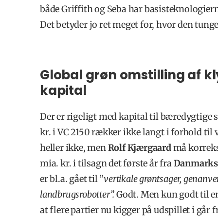
både Griffith og Seba har basisteknologierne
Det betyder jo ret meget for, hvor den tunge
Global grøn omstilling af 
kapital
Der er rigeligt med kapital til bæredygtige s
kr. i VC 2150 rækker ikke langt i forhold ti
heller ikke, men
Rolf Kjærgaard
må korrekse
mia. kr. i tilsagn det første år fra
Danmarks 
er bl.a. gået til ”
vertikale grøntsager, genanven
landbrugsrobotter”.
Godt. Men kun godt til en 
at flere partier nu kigger på udspillet i går 