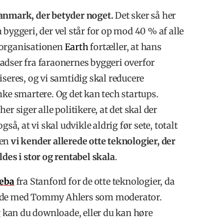
anmark, der betyder noget.
Det sker så her
byggeri, der vel står for op mod 40 % af alle
rorganisationen
Earth
fortæller, at hans
lladser fra faraonernes byggeri overfor
iseres, og vi samtidig skal reducere
nke smartere. Og det kan tech startups.
r siger alle politikere, at det skal der
så, at vi skal udvikle aldrig før sete, totalt
men
vi kender allerede otte teknologier, der
des i stor og rentabel skala
.
eba
fra Stanford for de otte teknologier, da
de med Tommy Ahlers som moderator.
y
kan du downloade, eller du kan høre