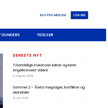
BLIV PRO MEDLEM
LOG IND
 FOUNDERS
YDELSER
SENESTE NYT
Ti kvindelige investorer køber og kører
Angella Invest videre
5. august, 2026
Sommer 2 – Årets møgsager, konflikter og
skandaler
10. juli, 2026