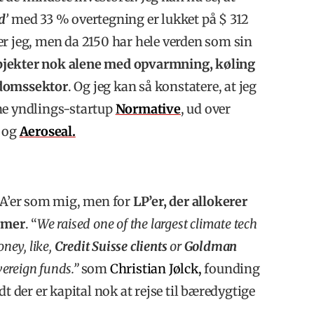
d
’
med 33 % overtegning er lukket på $ 312
er jeg, men da 2150 har hele verden som sin
bjekter nok alene med opvarmning, køling
ndomssektor
. Og jeg kan så konstatere, at jeg
ne yndlings-startup
Normative
, ud over
og
Aeroseal.
 BA’er som mig, men for
LP’er, der allokerer
lemer
. “
We raised one of the largest climate tech
ney, like,
Credit Suisse clients
or
Goldman
vereign funds.”
som
Christian Jølck,
founding
t der er kapital nok at rejse til bæredygtige