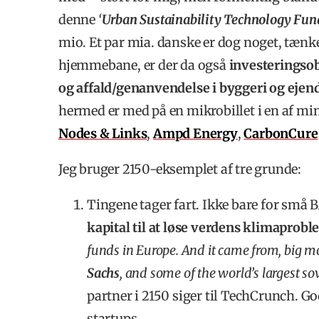
denne
‘
Urban Sustainability Technology Fun
mio. Et par mia. danske er dog noget, tænk
hjemmebane, er der da også
investeringso
og affald/genanvendelse i byggeri og eje
hermed er med på en mikrobillet i en af mi
Nodes & Links
,
Ampd Energy
,
CarbonCure
Jeg bruger 2150-eksemplet af tre grunde:
Tingene tager fart. Ikke bare for små
kapital til at løse verdens klimaprob
funds in Europe. And it came from, big mo
Sachs
, and some of the world’s largest so
partner i 2150 siger til TechCrunch. God
startups.