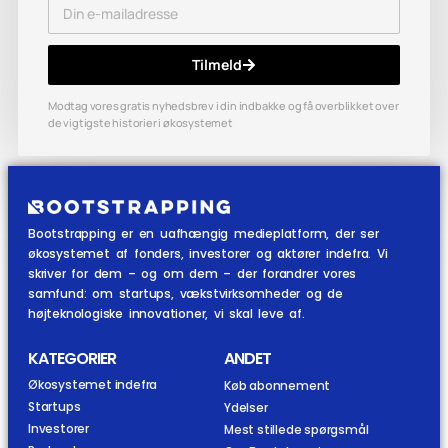
Tilmeld
Modtag vores gratis nyhedsbrev i din indbakke og få overblikket over
de vigtigste historier i økosystemet
Bootstrapping er en uafhængig medieplatform, der ser
økosystemet af fonders, investorer og aktører indefra. Vi
skriver for dem – og om dem – der forandrer vores
samfund: om startups, vækstvirksomheder og de
højteknologiske innovationer, vi skal leve af.
KATEGORIER
ANDET
Økosystemet indefra
Køb abonnement
Startups
Ydelser
Investorer
Mest stillede spørgsmål