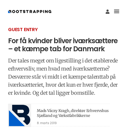
Køb M
Funding Guide 
Økosystemet I
GUEST ENTRY
For få kvinder bliver iværksættere
– et kæmpe tab for Danmark
Der tales meget om ligestilling i det etablerede
erhvervsliv, men hvad med iværksætterne?
Desværre står vi midt i et kæmpe talenttab på
iværksætteriet, hvor det kun er hver fjerde, der
er kvinde. Og det tal ligger bomstille.
Mads Váczy Kragh, direktør Erhvervshus
Sjælland og Vækstfabrikkerne
8. marts 2019