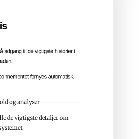
is
å adgang til de vigtigste historier i
laden.
bonnementet fornyes automatisk,
hold og analyser
le de vigtigste detaljer om
osystemet