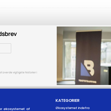
edsbrev
 over de vigtigste historier i
KATEGORIER
Økosystemet indefra
er økosystemet af