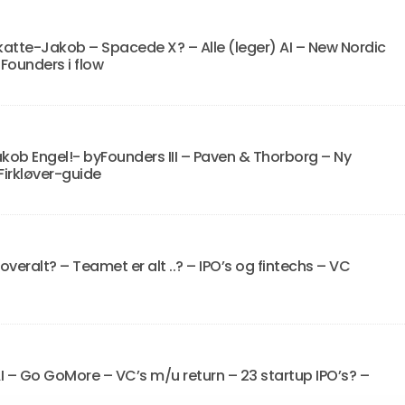
atte-Jakob – Spacede X? – Alle (leger) AI – New Nordic
 Founders i flow
kob Engel!- byFounders III – Paven & Thorborg – Ny
 Firkløver-guide
 overalt? – Teamet er alt ..? – IPO’s og fintechs – VC
 – Go GoMore – VC’s m/u return – 23 startup IPO’s? –