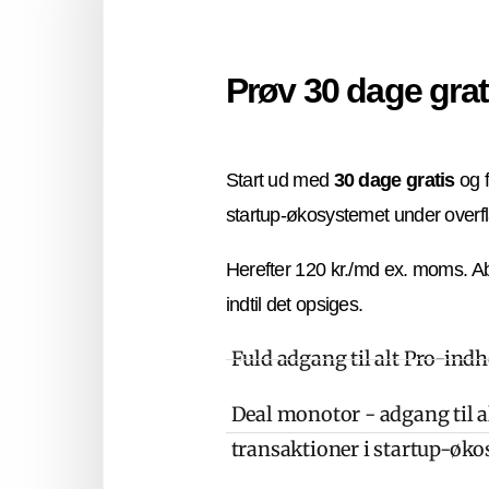
Prøv 30 dage grat
Start ud med
30 dage gratis
og f
startup-økosystemet under overf
Herefter 120 kr./md ex. moms. A
indtil det opsiges.
Fuld adgang til alt Pro-ind
Deal monotor - adgang til al
transaktioner i startup-øk