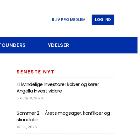
BLIV PRO MEDLEM
LOG IND
 FOUNDERS
YDELSER
SENESTE NYT
Ti kvindelige investorer køber og kører
Angella Invest videre
5. august, 2026
Sommer 2 – Årets møgsager, konflikter og
skandaler
10. juli, 2026