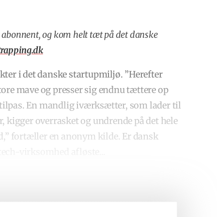
v abonnent, og kom helt tæt på det danske
rapping.dk
ter i det danske startupmiljø. ”Herefter
tore mave og presser sig endnu tættere op
utilpas. En mandlig iværksætter, som lader til
r, kigger overrasket og undrende på det hele
d,” fortæller en anonym kilde.
Er dansk
ech-virksomhed afløste...