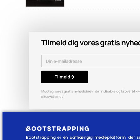
Tilmeld dig vores gratis nyh
Tilmeld
Modtag vores gratis nyhedsbrev i din indbakke og få overblikket
økosystemet
Bootstrapping er en uafhængig medieplatform, der s