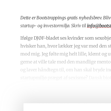
Dette er Bootstrappings gratis nyhedsbrev. Bli
startup- og investormiljø. Skriv til
info@bootst
Ifølge DJØF-bladet ses kvinder som sexobjek
hvisker han, hvor lækker jeg var med den s
mod mig. Jeg følte mig helt lille, klemt og 
gerne at ville tale med den mandlige mento
og laver håndtegn til, om han skal bryde in
startupmiljø præget af sexisme?
Dansk biot