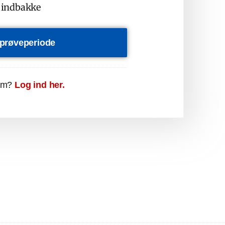
n indbakke
s prøveperiode
em?
Log ind her.