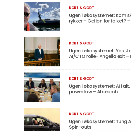
KORT & GODT
Ugen i økosystemet: Kom sk
rykker – Gefion for folket? –
KORT & GODT
Ugen i økosystemet: Yes, Ja
AI/CTO rolle- Angella exit –
KORT & GODT
Ugen i økosystemet: AI i alt,
power law – AI search
KORT & GODT
Ugen i økosystemet: Tung AI
Spin-outs