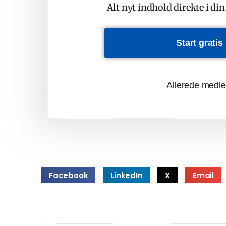
Alt nyt indhold direkte i di
Start grati
Allerede medl
Facebook
LinkedIn
X
Email