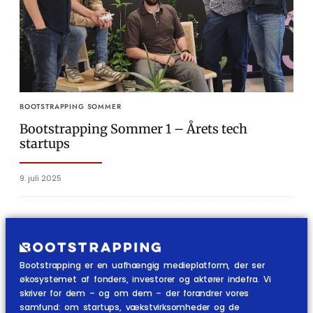
BOOTSTRAPPING SOMMER
Bootstrapping Sommer 1 – Årets tech
startups
9. juli 2025
Bootstrapping er en uafhængig medieplatform, der ser
økosystemet af fonders, investorer og aktører indefra. Vi
skriver for dem – og om dem – der forandrer vores
samfund: om startups, vækstvirksomheder og de