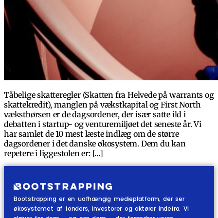
Tåbelige skatteregler (Skatten fra Helvede på warrants og
skattekredit), manglen på vækstkapital og First North
vækstbørsen er de dagsordener, der især satte ild i
debatten i startup- og venturemiljøet det seneste år. Vi
har samlet de 10 mest læste indlæg om de større
dagsordener i det danske økosystem. Dem du kan
repetere i liggestolen er: […]
Bootstrapping er en uafhængig medieplatform, der ser
økosystemet af fonders, investorer og aktører indefra. Vi