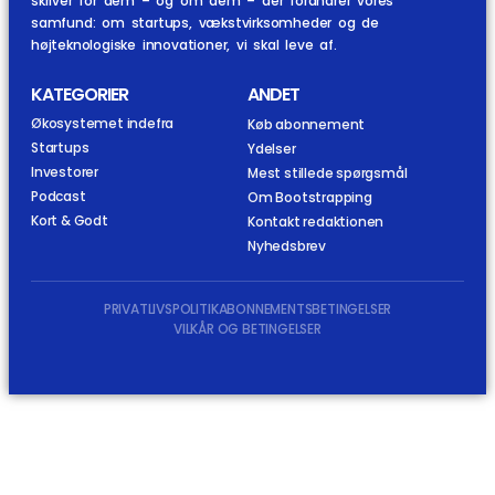
skriver for dem – og om dem – der forandrer vores
samfund: om startups, vækstvirksomheder og de
højteknologiske innovationer, vi skal leve af.
KATEGORIER
ANDET
Økosystemet indefra
Køb abonnement
Startups
Ydelser
Investorer
Mest stillede spørgsmål
Podcast
Om Bootstrapping
Kort & Godt
Kontakt redaktionen
Nyhedsbrev
PRIVATLIVSPOLITIK
ABONNEMENTSBETINGELSER
VILKÅR OG BETINGELSER