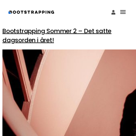
Køb M
Funding Guide 
Økosystemet I
Bootstrapping Sommer 2 – Det satte
dagsorden i året!