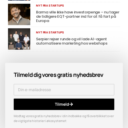
NYT FRA STARTUPS
Barma ville ikke have investorpenge – nu tager
de tidligere EQT-partner ind for at få fart på
Europa
NYT FRA STARTUPS
Serpier rejser runde og vil lade AI-agent
automatisere marketing hos webshops
Tilmeld dig vores gratis nyhedsbrev
Tilmeld
Modtag vores gratis nyhedsbrev i din indbakke og få overblikket over
de vigtigste historier i økosystemet