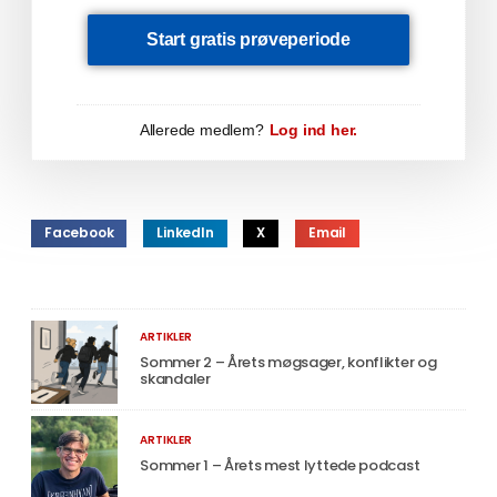
Start gratis prøveperiode
Allerede medlem?
Log ind her.
Facebook
LinkedIn
X
Email
ARTIKLER
Sommer 2 – Årets møgsager, konflikter og
skandaler
ARTIKLER
Sommer 1 – Årets mest lyttede podcast