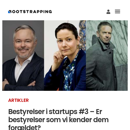
Køb M
Funding Guide 
Økosystemet I
ARTIKLER
Bestyrelser i startups #3 – Er
bestyrelser som vi kender dem
forældet?