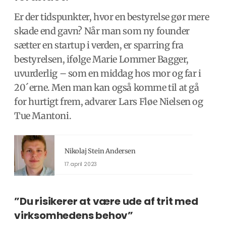
Er der tidspunkter, hvor en bestyrelse gør mere
skade end gavn? Når man som ny founder
sætter en startup i verden, er sparring fra
bestyrelsen, ifølge Marie Lommer Bagger,
uvurderlig – som en middag hos mor og far i
20´erne. Men man kan også komme til at gå
for hurtigt frem, advarer Lars Fløe Nielsen og
Tue Mantoni.
Nikolaj Stein Andersen
17. april 2023
”Du risikerer at være ude af trit med
virksomhedens behov”