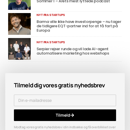
Sommer 1 – Årets mest lyttede podcast
NYT FRA STARTUPS
Barma ville ikke have investorpenge – nu tager
de tidligere EQT-partner ind for at få fart på
Europa
NYT FRA STARTUPS
Serpier rejser runde og vil lade AI-agent
automatisere marketing hos webshops
Tilmeld dig vores gratis nyhedsbrev
Tilmeld
Modtag vores gratis nyhedsbrev i din indbakke og få overblikket over