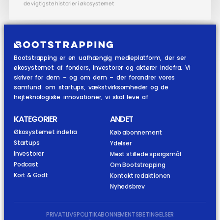
de vigtigste historier i økosystemet
Bootstrapping er en uafhængig medieplatform, der ser
økosystemet af fonders, investorer og aktører indefra. Vi
skriver for dem – og om dem – der forandrer vores
samfund: om startups, vækstvirksomheder og de
højteknologiske innovationer, vi skal leve af.
KATEGORIER
ANDET
Økosystemet indefra
Køb abonnement
Startups
Ydelser
Investorer
Mest stillede spørgsmål
Podcast
Om Bootstrapping
Kort & Godt
Kontakt redaktionen
Nyhedsbrev
PRIVATLIVSPOLITIK
ABONNEMENTSBETINGELSER