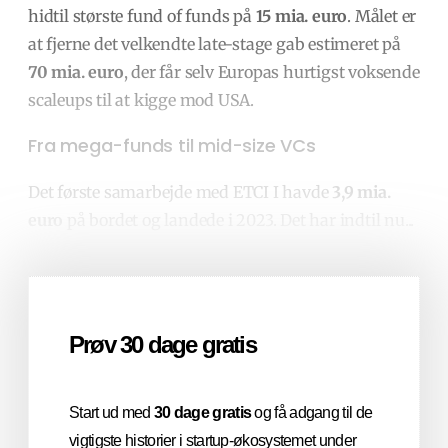
hidtil største fund of funds på
15 mia. euro
. Målet er
at fjerne det velkendte late-stage gab estimeret på
70 mia. euro
, der får selv Europas hurtigst voksende
scaleups til at kigge mod USA.
Fra mega-funds til mid-size VCs
Det første samarbejde med ETCI I havde
3,9 mia.
euro
på bordet og landede i 2023. Det har indtil nu...
Prøv 30 dage gratis
Start ud med
30 dage gratis
og få adgang til de
vigtigste historier i startup-økosystemet under