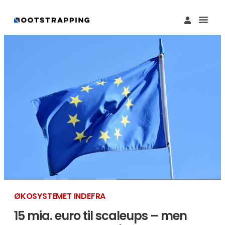
Køb M
Funding Guide 
Økosystemet I
ØKOSYSTEMET INDEFRA
15 mia. euro til scaleups – men