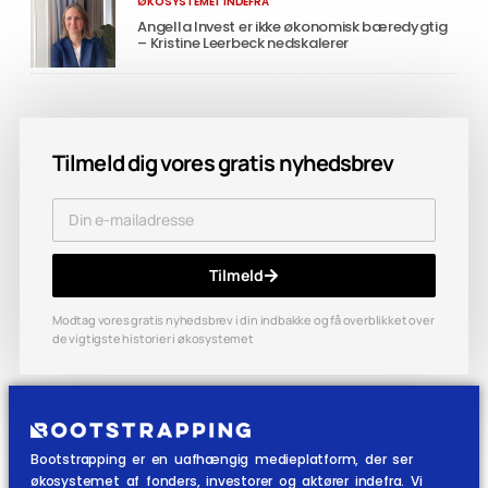
ØKOSYSTEMET INDEFRA
Angella Invest er ikke økonomisk bæredygtig
– Kristine Leerbeck nedskalerer
Tilmeld dig vores gratis nyhedsbrev
Tilmeld
Modtag vores gratis nyhedsbrev i din indbakke og få overblikket over
de vigtigste historier i økosystemet
Bootstrapping er en uafhængig medieplatform, der ser
økosystemet af fonders, investorer og aktører indefra. Vi