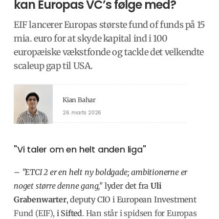
kan Europas VC’s følge med?
EIF lancerer Europas største fund of funds på 15
mia. euro for at skyde kapital ind i 100
europæiske vækstfonde og tackle det velkendte
scaleup gap til USA.
Kian Bahar
26. marts 2026
"Vi taler om en helt anden liga"
– "ETCI 2 er en helt ny boldgade; ambitionerne er
noget større denne gang,"
lyder det fra
Uli
Grabenwarter
, deputy CIO i European Investment
Fund (EIF),
i Sifted
. Han står i spidsen for Europas