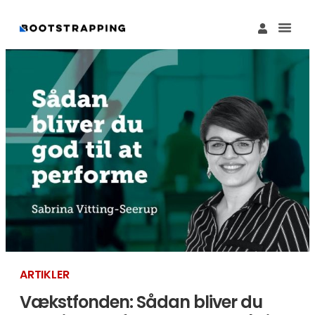
Køb M
Funding Guide 
Økosystemet I
ARTIKLER
Vækstfonden: Sådan bliver du