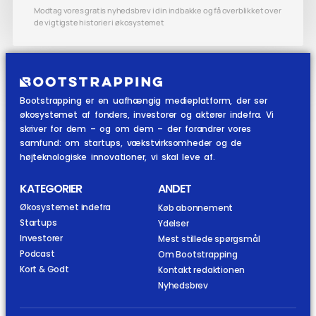
Modtag vores gratis nyhedsbrev i din indbakke og få overblikket over
de vigtigste historier i økosystemet
Bootstrapping er en uafhængig medieplatform, der ser
økosystemet af fonders, investorer og aktører indefra. Vi
skriver for dem – og om dem – der forandrer vores
samfund: om startups, vækstvirksomheder og de
højteknologiske innovationer, vi skal leve af.
KATEGORIER
ANDET
Økosystemet indefra
Køb abonnement
Startups
Ydelser
Investorer
Mest stillede spørgsmål
Podcast
Om Bootstrapping
Kort & Godt
Kontakt redaktionen
Nyhedsbrev