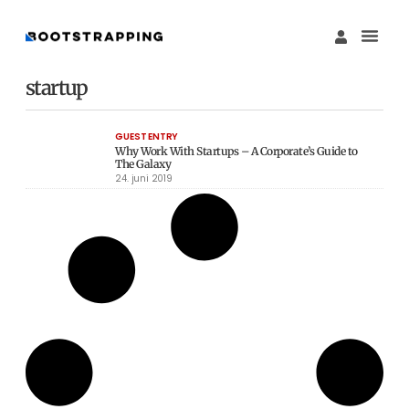
Køb M
Funding Guide 
Økosystemet I
startup
GUEST ENTRY
Why Work With Startups – A Corporate’s Guide to
The Galaxy
24. juni 2019