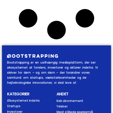
Bootstrapping er en uafhængig medieplatform, der ser
økosystemet af fonders, investorer og aktører indefra. Vi
skriver for dem – og om dem – der forandrer vores
samfund: om startups, vækstvirksomheder og de
højteknologiske innovationer, vi skal leve af.
KATEGORIER
ANDET
Økosystemet indefra
Køb abonnement
Startups
Ydelser
Investorer
Mest stillede spørgsmål