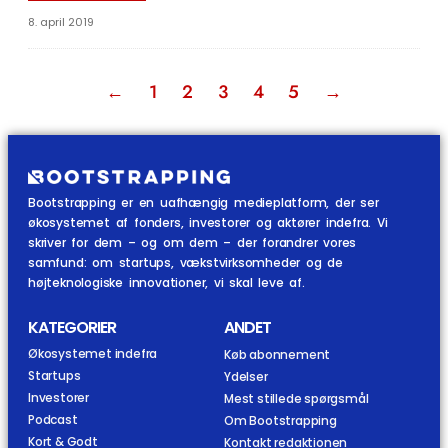
8. april 2019
←
1
2
3
4
5
→
Bootstrapping er en uafhængig medieplatform, der ser
økosystemet af fonders, investorer og aktører indefra. Vi
skriver for dem – og om dem – der forandrer vores
samfund: om startups, vækstvirksomheder og de
højteknologiske innovationer, vi skal leve af.
KATEGORIER
ANDET
Økosystemet indefra
Køb abonnement
Startups
Ydelser
Investorer
Mest stillede spørgsmål
Podcast
Om Bootstrapping
Kort & Godt
Kontakt redaktionen