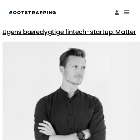
Køb M
Funding Guide 
Økosystemet I
Ugens bæredygtige fintech-startup: Matter