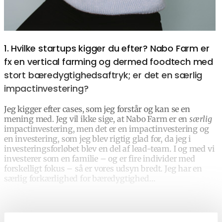
1. Hvilke startups kigger du efter? Nabo Farm er
fx en vertical farming og dermed foodtech med
stort bæredygtighedsaftryk; er det en særlig
impactinvestering?
Jeg kigger efter cases, som jeg forstår og kan se en
mening med. Jeg vil ikke sige, at Nabo Farm er en
særlig
impactinvestering, men det er en impactinvestering og
en investering, som jeg blev rigtig glad for, da jeg i
investeringsforløbet blev en del af lead-team. I og med vi
investerer som en familie – og er fire individer med
forskelligt fokus – så er vores udsyn bredt. Jeg har en
særlig forkærlighed for bæredygtighed…