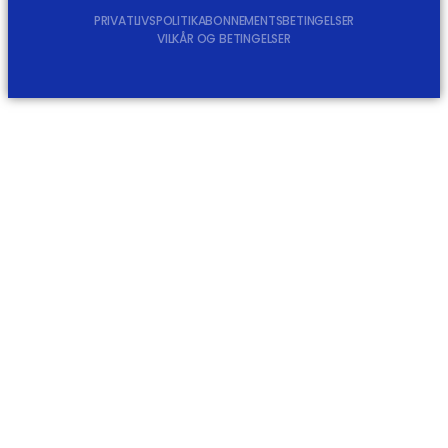
PRIVATLIVSPOLITIK
ABONNEMENTSBETINGELSER
VILKÅR OG BETINGELSER