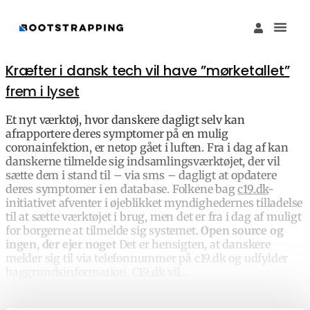
Køb M
Funding Guide 
Økosystemet I
Kræfter i dansk tech vil have ”mørketallet”
frem i lyset
Et nyt værktøj, hvor danskere dagligt selv kan
afrapportere deres symptomer på en mulig
coronainfektion, er netop gået i luften. Fra i dag af kan
danskerne tilmelde sig indsamlingsværktøjet, der vil
sætte dem i stand til – via sms – dagligt at opdatere
deres symptomer i en database. Folkene bag
c19.dk
-
initiativet afventer i øjeblikket myndighedernes tilladelse
til at sætte værktøjet i brug, men det er fra i dag af muligt
for borgerne at tilmelde sig systemet.
Open source og
ingen, der ejer noget
Det er hensigten, at danskere
melder sig til via telefonnummer på c19.dk og udfylder
baggrundsinformation. C19.dk vil…