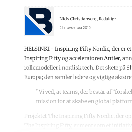
Niels Christiansen; , Redaktør
21. november 2019
HELSINKI - Inspiring Fifty Nordic, der er 
Inspiring Fifty
og acceleratoren
Antler
, ann
rollemodeller i nordisk tech. Det skete på
S
Europa; den samler ledere og vigtige aktør
”Vi ved, at teams, der består af ”forske
mission for at skabe en global platfor
Projektet The Inspiring Fifty Nordic, der o
The Inspiring Fifty, er ment som et initiativ