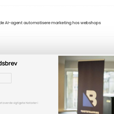
l lade AI-agent automatisere marketing hos webshops
edsbrev
 over de vigtigste historier i