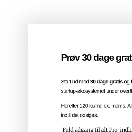
Prøv 30 dage grat
Start ud med
30 dage gratis
og f
startup-økosystemet under overf
Herefter 120 kr./md ex. moms. A
indtil det opsiges.
Fuld adgang til alt Pro-ind