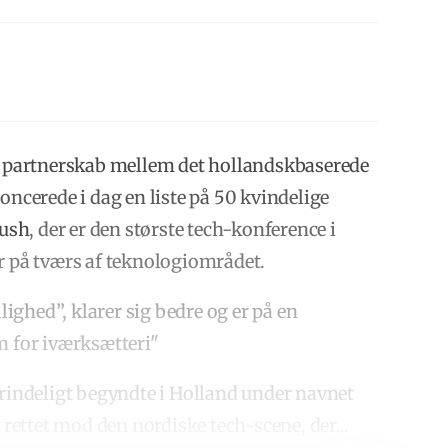
et partnerskab mellem det hollandskbaserede
oncerede i dag en liste på 50 kvindelige
lush
, der er den største tech-konference i
er på tværs af teknologiområdet.
llighed”, klarer sig bedre og er på en
m for iværksætteri"
prindeligt begyndte i Holland under navnet
 rettet mod den nordiske tech-scene, der...