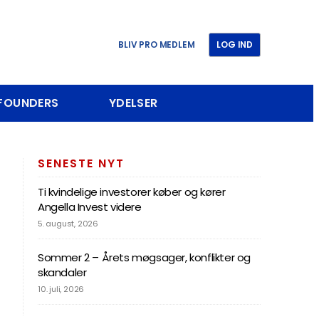
BLIV PRO MEDLEM
LOG IND
 FOUNDERS
YDELSER
SENESTE NYT
Ti kvindelige investorer køber og kører
Angella Invest videre
5. august, 2026
Sommer 2 – Årets møgsager, konflikter og
skandaler
10. juli, 2026