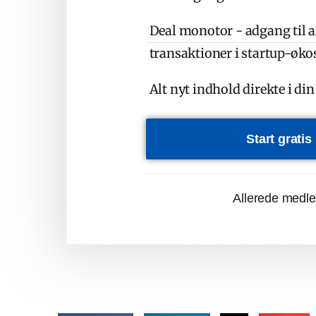
Deal monotor - adgang til al
transaktioner i startup-øk
Alt nyt indhold direkte i di
Start grati
Allerede medl