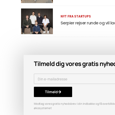
NYT FRA STARTUPS
Serpier rejser runde og vi
Tilmeld dig vores gratis nyh
Tilmeld
Modtag vores gratis nyhedsbrev i din indbakke og få overblikket
økosystemet