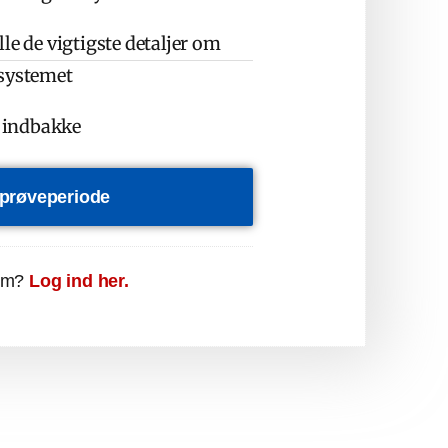
le de vigtigste detaljer om
osystemet
n indbakke
s prøveperiode
em?
Log ind her.