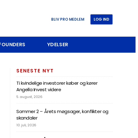
BLIV PRO MEDLEM
LOG IND
 FOUNDERS
YDELSER
SENESTE NYT
Ti kvindelige investorer køber og kører
Angella Invest videre
5. august, 2026
Sommer 2 – Årets møgsager, konflikter og
skandaler
10. juli, 2026