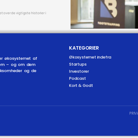
 over de vigtigste historier i
KATEGORIER
Økosystemet indefra
er økosystemet af
Startups
r dem – og om dem
irksomheder og de
Investorer
Podcast
Kort & Godt
PRIV