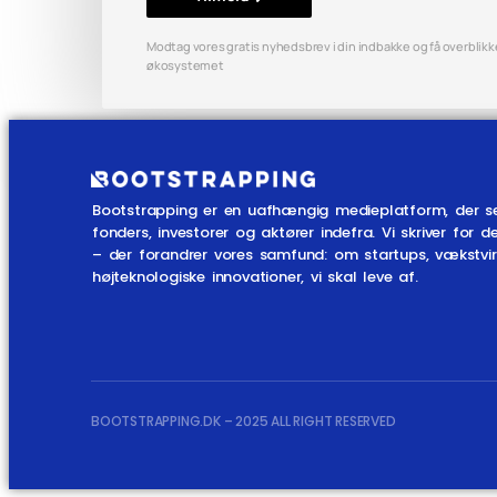
Modtag vores gratis nyhedsbrev i din indbakke og få overblikket
økosystemet
Bootstrapping er en uafhængig medieplatform, der s
fonders, investorer og aktører indefra. Vi skriver fo
– der forandrer vores samfund: om startups, vækstv
højteknologiske innovationer, vi skal leve af.
BOOTSTRAPPING.DK – 2025 ALL RIGHT RESERVED