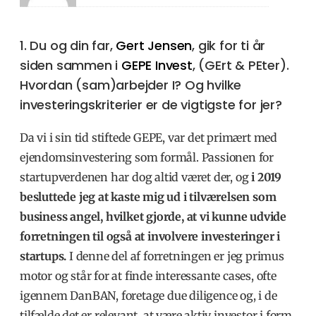
1. Du og din far,
Gert Jensen
, gik for ti år
siden sammen i
GEPE
Invest
, (GErt & PEter).
Hvordan (sam)arbejder I? Og hvilke
investeringskriterier er de vigtigste for jer?
Da vi i sin tid stiftede GEPE, var det primært med
ejendomsinvestering som formål. Passionen for
startupverdenen har dog altid været der, og
i 2019
besluttede jeg at kaste mig ud i tilværelsen som
business angel, hvilket gjorde, at vi kunne udvide
forretningen til også at involvere investeringer i
startups.
I denne del af forretningen er jeg primus
motor og står for at finde interessante cases, ofte
igennem DanBAN, foretage due diligence og, i de
tilfælde det er relevant, at være aktiv investor i form