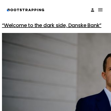
Køb M
Funding Guide 
Økosystemet I
“Welcome to the dark side, Danske Bank”