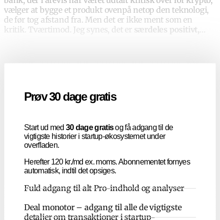
bank, der i årevis har været udtalt kritisk over for krypto,
vælger at bygge et produkt ovenpå netop den teknologi,
de før tog afstand fra.
Men det er ikke ment som en
kritik. Tværtimod. Jeg synes, det er
særdeles positivt,
…
Prøv 30 dage gratis
Start ud med
30 dage gratis
og få adgang til de
vigtigste historier i startup-økosystemet under
overfladen.
Herefter 120 kr./md ex. moms. Abonnementet fornyes
automatisk, indtil det opsiges.
Fuld adgang til alt Pro-indhold og analyser
Deal monotor – adgang til alle de vigtigste
detaljer om transaktioner i startup-