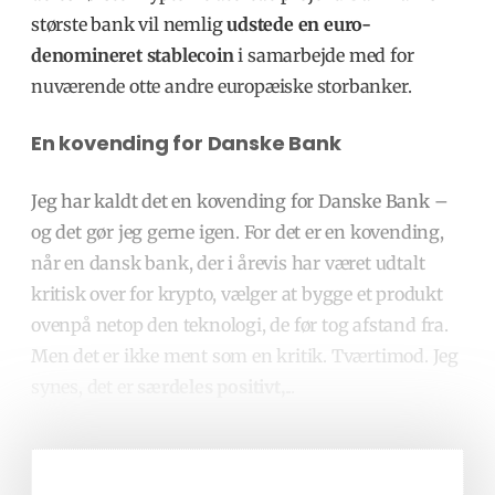
største bank vil nemlig
udstede en euro-
denomineret stablecoin
i samarbejde med for
nuværende otte andre europæiske storbanker.
En kovending for Danske Bank
Jeg har kaldt det en kovending for Danske Bank –
og det gør jeg gerne igen. For det er en kovending,
når en dansk bank, der i årevis har været udtalt
kritisk over for krypto, vælger at bygge et produkt
ovenpå netop den teknologi, de før tog afstand fra.
Men det er ikke ment som en kritik. Tværtimod. Jeg
synes, det er
særdeles positivt,
...