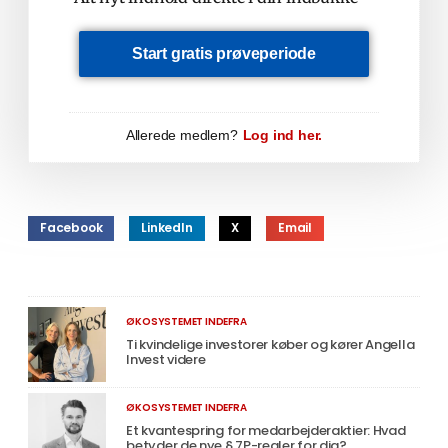
Start gratis prøveperiode
Allerede medlem?
Log ind her.
Facebook
LinkedIn
X
Email
ØKOSYSTEMET INDEFRA
Ti kvindelige investorer køber og kører Angella
Invest videre
ØKOSYSTEMET INDEFRA
Et kvantespring for medarbejderaktier: Hvad
betyder de nye § 7P-regler for dig?