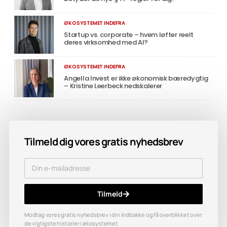
ØKOSYSTEMET INDEFRA
Startup vs. corporate – hvem løfter reelt
deres virksomhed med AI?
ØKOSYSTEMET INDEFRA
Angella Invest er ikke økonomisk bæredygtig
– Kristine Leerbeck nedskalerer
Tilmeld dig vores gratis nyhedsbrev
Tilmeld
Modtag vores gratis nyhedsbrev i din indbakke og få overblikket over
de vigtigste historier i økosystemet