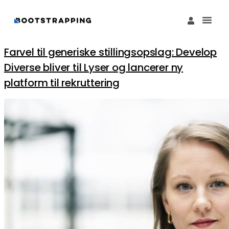
Køb M
Funding Guide 
Økosystemet I
Farvel til generiske stillingsopslag: Develop
Diverse bliver til Lyser og lancerer ny
platform til rekruttering