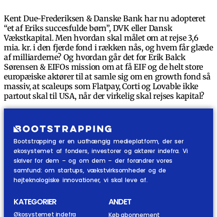
Kent Due-Frederiksen & Danske Bank har nu adopteret
“et af Eriks succesfulde børn”, DVK eller Dansk
Vækstkapital. Men hvordan skal målet om at rejse 3,6
mia. kr. i den fjerde fond i rækken nås, og hvem får glæde
af milliarderne? Og hvordan går det for Erik Balck
Sørensen & EIFOs mission om at få EIF og de helt store
europæiske aktører til at samle sig om en growth fond så
massiv, at scaleups som Flatpay, Corti og Lovable ikke
partout skal til USA, når der virkelig skal rejses kapital?
Bootstrapping er en uafhængig medieplatform, der ser
økosystemet af fonders, investorer og aktører indefra. Vi
skriver for dem – og om dem – der forandrer vores
samfund: om startups, vækstvirksomheder og de
højteknologiske innovationer, vi skal leve af.
KATEGORIER
ANDET
Økosystemet indefra
Køb abonnement